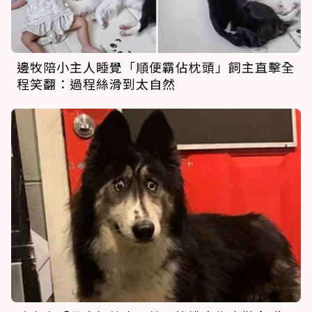
邊牧陪小主人睡覺「順便霸佔枕頭」飼主直擊全
程笑翻：過程絲滑到太自然