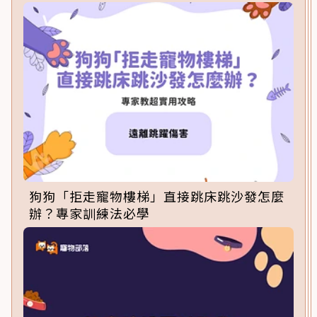
狗狗「拒走寵物樓梯」直接跳床跳沙發怎麼
辦？專家訓練法必學