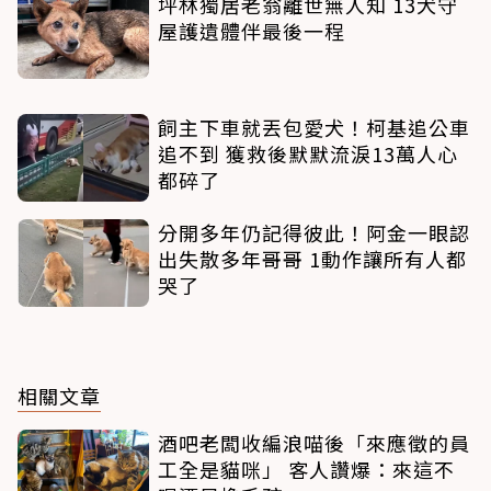
坪林獨居老翁離世無人知 13犬守
屋護遺體伴最後一程
飼主下車就丟包愛犬！柯基追公車
追不到 獲救後默默流淚13萬人心
都碎了
分開多年仍記得彼此！阿金一眼認
出失散多年哥哥 1動作讓所有人都
哭了
相關文章
酒吧老闆收編浪喵後「來應徵的員
工全是貓咪」 客人讚爆：來這不