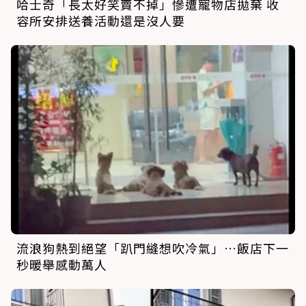
哈士奇「長太好笑賣不掉」慘遭寵物店拋棄 收
容所安排送養活動還是沒人要
流浪狗熱到絕望「趴門縫想吹冷氣」…飯店下一
秒暖舉感動萬人