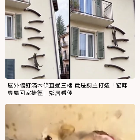
屋外牆釘滿木條直通三樓 竟是飼主打造「貓咪
專屬回家捷徑」鄰居看傻