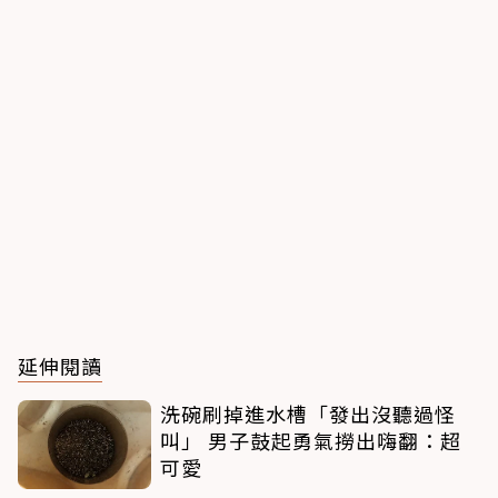
延伸閱讀
洗碗刷掉進水槽「發出沒聽過怪
叫」 男子鼓起勇氣撈出嗨翻：超
可愛