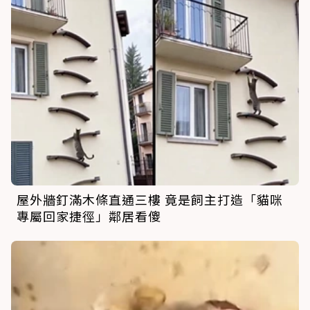
屋外牆釘滿木條直通三樓 竟是飼主打造「貓咪
專屬回家捷徑」鄰居看傻