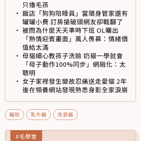
只擼毛孩
飯店「狗狗陪睡員」當隨身管家還有
罐罐小費 訂房搶破頭網友卻戰翻了
被問為什麼天天準時下班 OL曬出
「熱情迎賓畫面」萬人羨慕：情緒價
值給太滿
母貓細心教孩子洗臉 奶貓一學就會
「母子動作100%同步」網融化：太
聰明
女子家裡發生變故忍痛送走愛貓 2年
後在領養網站發現熟悉身影全家淚崩
貓咪
乳牛貓
流浪貓
#毛學堂