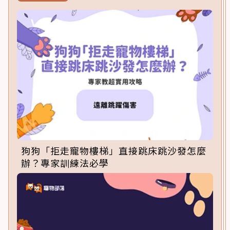
狗狗「拒走寵物樓梯」直接跳床跳沙發怎麼
辦？專家訓練法必學