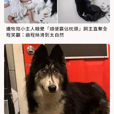
邊牧陪小主人睡覺「順便霸佔枕頭」飼主直擊全
程笑翻：過程絲滑到太自然