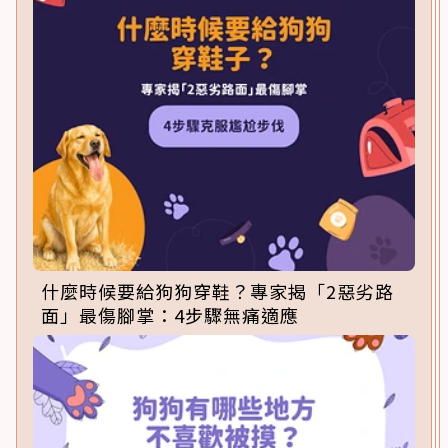
什麼時候要給狗狗穿鞋？專家揭「2惡劣路
面」最傷腳掌：4步驟無痛適應