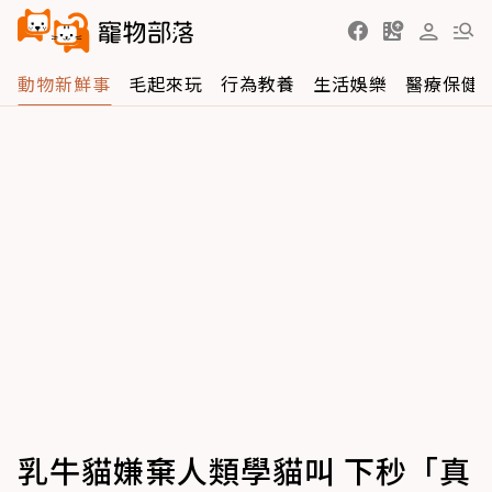
動物新鮮事
毛起來玩
行為教養
生活娛樂
醫療保健
乳牛貓嫌棄人類學貓叫 下秒「真