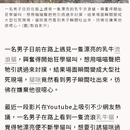
一名男子日前在路上遇見一隻漂亮的乳牛流浪貓，興奮得開始
狂學貓叫，想用喵喵聲把牠引誘過來討摸，結果場面瞬間變成
大型社死現場，貓咪竟然看到男子瞬間吐出來，彷彿在嫌棄他
很噁心。(圖/取自影片)
一名男子日前在路上遇見一隻漂亮的乳牛
流
浪貓
，興奮得開始狂學貓叫，想用喵喵聲把
牠引誘過來討摸，結果場面瞬間變成大型社
死現場，
貓咪
竟然看到男子瞬間吐出來，彷
彿在嫌棄他很噁心。
最近一段影片在Youtube上吸引不少網友熱
議，一名男子在路上看到一隻流浪
乳牛貓
，
覺得牠漂亮便不斷學貓叫，想要引誘貓咪過