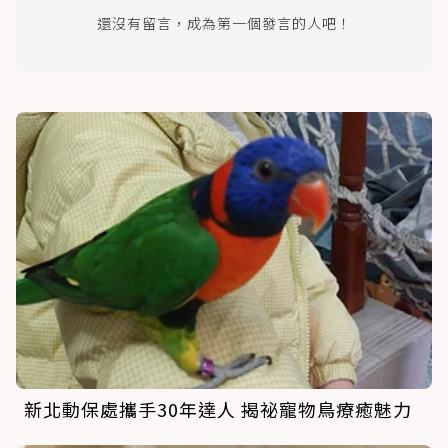
還沒有留言，成為第一個發言的人吧！
新北動保處攜手30年達人 揭祕寵物鳥療癒魅力