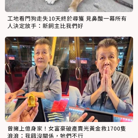
工地看門狗走失10天終於尋獲 見鼻酸一幕所有
人決定放手：新飼主比我們好
曾擁上億身家！女富豪破產賣光黃金救1700隻
浪浪：我餓沒關係，牠們不行