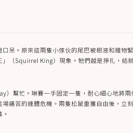
瞪口呆。原來這兩隻小傢伙的尾巴被樹液和雜物
Squirrel King）現象。牠們越是掙扎，結
dsay）幫忙。琳賽一手固定一隻，耐心細心地將兩
這場痛苦的連體危機。兩隻松鼠重獲自由後，立
幕。