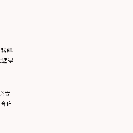
緊緊纏
就纏得
條受
刻奔向