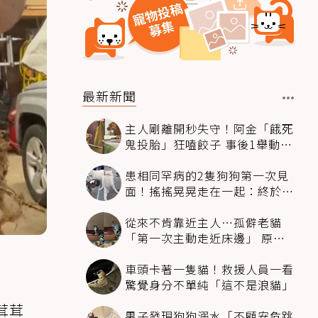
最新新聞
主人剛離開秒失守！阿金「餓死
鬼投胎」狂嗑餃子 事後1舉動反
被讚爆
患相同罕病的2隻狗狗第一次見
面！搖搖晃晃走在一起：終於找
到同伴
從來不肯靠近主人…孤僻老貓
「第一次主動走近床邊」 原因
暖哭網友
車頭卡著一隻貓！救援人員一看
驚覺身分不單純「這不是浪貓」
茸茸
男子發現狗狗溺水「不顧安危跳