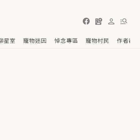
聊星室
寵物迷因
悼念專區
寵物村民
作者群