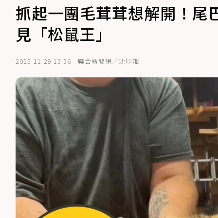
抓起一團毛茸茸想解開！尾
見「松鼠王」
2025-11-29 13:36
聯合新聞網／沈印加