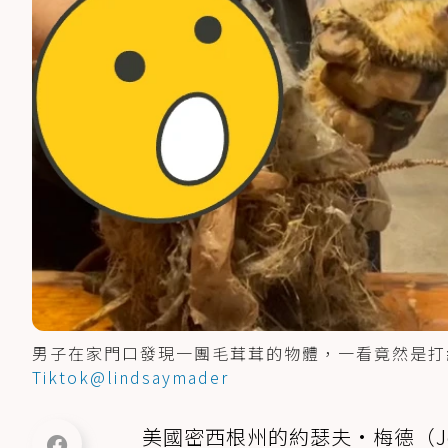
男子在家門口發現一團毛茸茸的物體，一看竟然是打結成一
Tiktok@lindsaymader
美國密西根州的約瑟夫·梅德（Jo