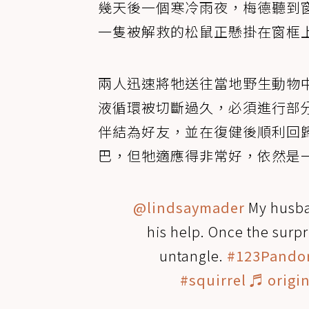
幾天後一個寒冷雨夜，梅德聽到
一隻被解救的松鼠正懸掛在窗框
兩人迅速將牠送往當地野生動物中
液循環被切斷過久，必須進行部
伴結為好友，並在復健後順利回歸
巴，但牠適應得非常好，依然是
@lindsaymader
My husba
his help. Once the surp
untangle.
#123Pando
#squirrel
♬ origi