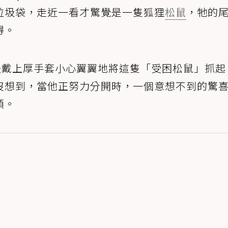
垃圾袋，走近一看才驚覺是一隻狐狸
松鼠
，牠的
得。
夫戴上厚手套小心翼翼地將這隻「受困松鼠」抓起
沒想到，當他正努力分開時，一個意想不到的驚
頭。