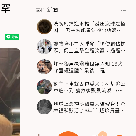
超罕
熱門新聞
洗碗刷掉進水槽「發出沒聽過怪
叫」 男子鼓起勇氣撈出嗨翻：
超可愛
邊牧陪小主人睡覺「順便霸佔枕
頭」飼主直擊全程笑翻：過程絲
滑到太自然
坪林獨居老翁離世無人知 13犬
守屋護遺體伴最後一程
飼主下車就丟包愛犬！柯基追公
車追不到 獲救後默默流淚13萬
人心都碎了
地球上最神秘幽靈大貓現身！森
林裡默默活了8年半 超珍貴畫面
科學家嗨翻