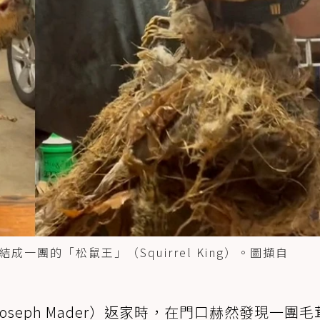
團的「松鼠王」（Squirrel King）。圖擷自
seph Mader）返家時，在門口赫然發現一團毛