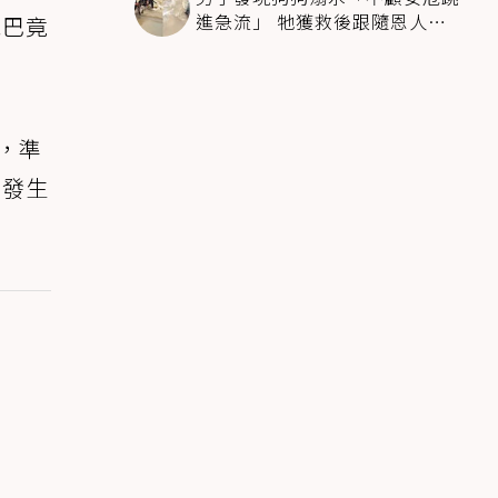
進急流」 牠獲救後跟隨恩人不
尾巴竟
停搖尾致謝
，準
喜發生