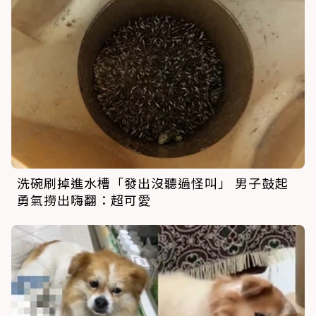
洗碗刷掉進水槽「發出沒聽過怪叫」 男子鼓起
勇氣撈出嗨翻：超可愛