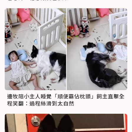
邊牧陪小主人睡覺「順便霸佔枕頭」飼主直擊全
程笑翻：過程絲滑到太自然