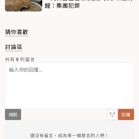
醒：集團犯罪
猜你喜歡
討論區
共有
0
則留言
規範
回覆
還沒有留言，成為第一個發言的人吧！