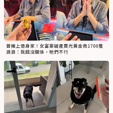
曾擁上億身家！女富豪破產賣光黃金救1700隻
浪浪：我餓沒關係，牠們不行