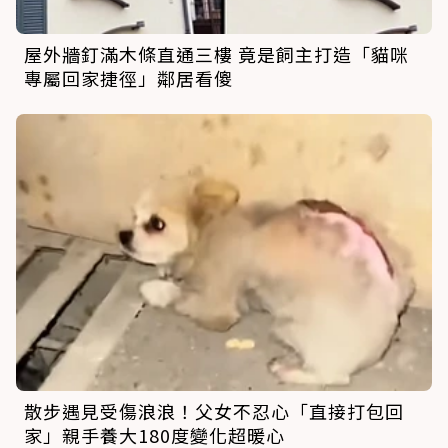
屋外牆釘滿木條直通三樓 竟是飼主打造「貓咪
專屬回家捷徑」鄰居看傻
散步遇見受傷浪浪！父女不忍心「直接打包回
家」親手養大180度變化超暖心