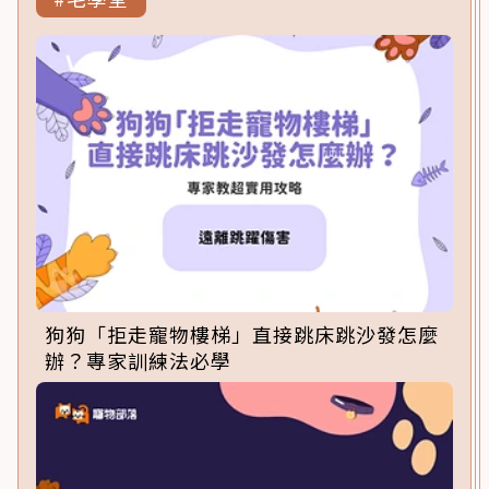
狗狗「拒走寵物樓梯」直接跳床跳沙發怎麼
辦？專家訓練法必學