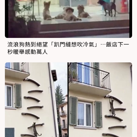
流浪狗熱到絕望「趴門縫想吹冷氣」…飯店下一
秒暖舉感動萬人