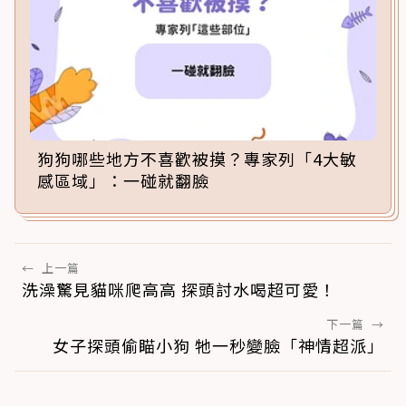
狗狗哪些地方不喜歡被摸？專家列「4大敏
感區域」：一碰就翻臉
←
上一篇
洗澡驚見貓咪爬高高 探頭討水喝超可愛！
下一篇
→
女子探頭偷瞄小狗 牠一秒變臉「神情超派」