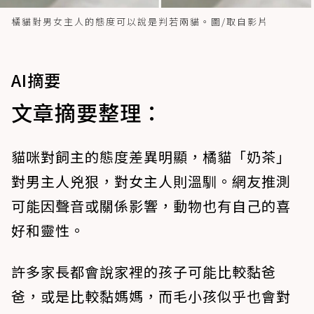
橘貓對男女主人的態度可以說是判若兩貓。圖/取自影片
AI摘要
文章摘要整理：
貓咪對飼主的態度差異明顯，橘貓「奶茶」
對男主人兇狠，對女主人則溫馴。網友推測
可能因聲音或關係影響，動物也有自己的喜
好和靈性。
許多家長都會說家裡的孩子可能比較黏爸
爸，或是比較黏媽媽，而毛小孩似乎也會對