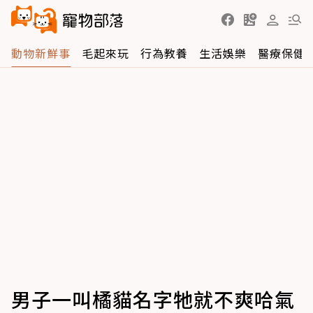
動物新鮮事
毛起來玩
行為教養
生活娛樂
醫療保健
男子一叫橘貓名字牠就不爽哈氣