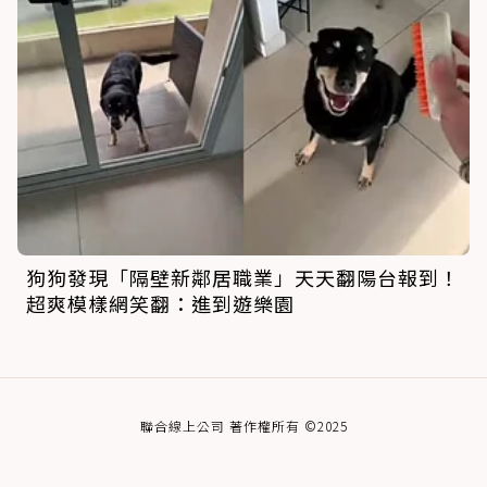
狗狗發現「隔壁新鄰居職業」天天翻陽台報到！
超爽模樣網笑翻：進到遊樂園
聯合線上公司 著作權所有 ©2025