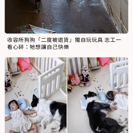
收容所狗狗「二度被退貨」獨自玩玩具 志工一
看心碎：牠想讓自己快樂