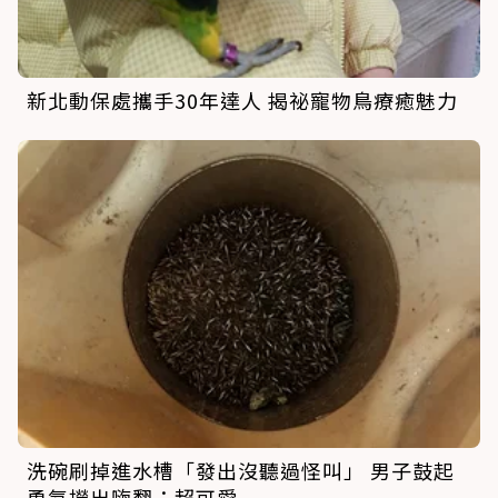
新北動保處攜手30年達人 揭祕寵物鳥療癒魅力
洗碗刷掉進水槽「發出沒聽過怪叫」 男子鼓起
勇氣撈出嗨翻：超可愛