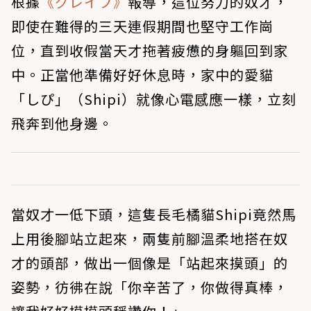
根據
《グレイプ》
報導，這位努力的奴才，
即使在難得的三天連假期間也堅守工作崗
位，直到收假當天才拖著疲憊的身軀回到家
中。正當他準備好好休息時，家中的愛貓
「しぴ」（Shipi）就像心電感應一樣，立刻
飛奔到他身邊。
當奴才一低下頭，這隻長毛橘貓Shipi竟然馬
上用後腳站立起來，兩隻前腳溫柔地搭在奴
才的頭部，做出一個像是「站起來摸頭」的
姿勢，彷彿在說「你辛苦了，你做得真棒，