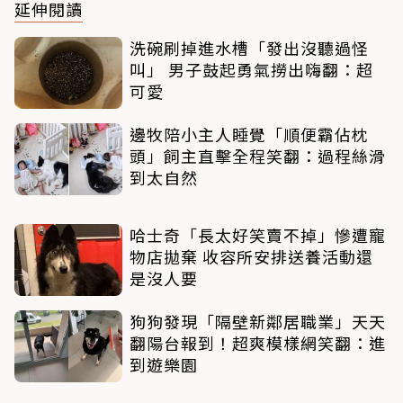
延伸閱讀
洗碗刷掉進水槽「發出沒聽過怪
叫」 男子鼓起勇氣撈出嗨翻：超
可愛
邊牧陪小主人睡覺「順便霸佔枕
頭」飼主直擊全程笑翻：過程絲滑
到太自然
哈士奇「長太好笑賣不掉」慘遭寵
物店拋棄 收容所安排送養活動還
是沒人要
狗狗發現「隔壁新鄰居職業」天天
翻陽台報到！超爽模樣網笑翻：進
到遊樂園