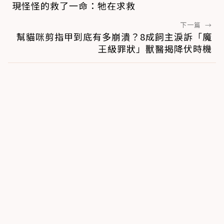
現怪怪的救了一命：牠在求救
下一篇
→
幫貓咪剪指甲到底有多崩潰？8成飼主淚訴「魔
王級罪狀」獸醫揭降伏時機