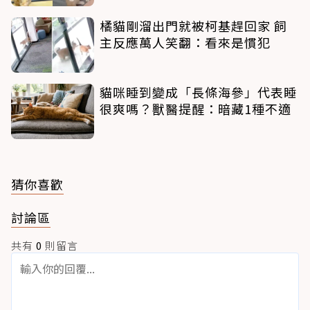
橘貓剛溜出門就被柯基趕回家 飼
主反應萬人笑翻：看來是慣犯
貓咪睡到變成「長條海參」代表睡
很爽嗎？獸醫提醒：暗藏1種不適
猜你喜歡
討論區
共有
0
則留言