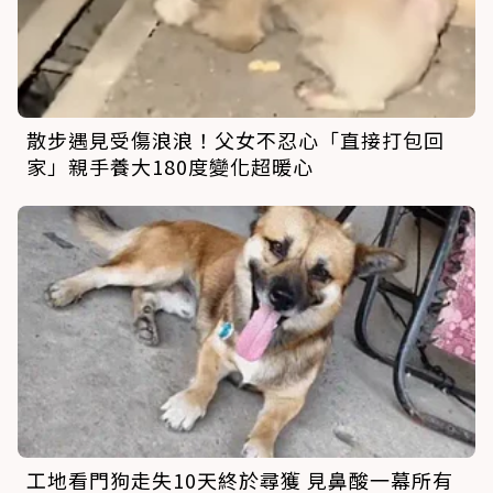
散步遇見受傷浪浪！父女不忍心「直接打包回
家」親手養大180度變化超暖心
工地看門狗走失10天終於尋獲 見鼻酸一幕所有