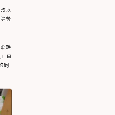
會改以
券等獎
物照護
貝」直
的飼