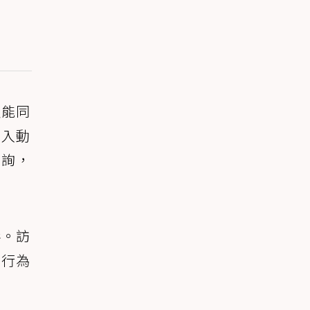
及能同
加入動
諮詢，
形。訪
應行為