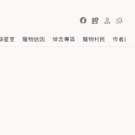
聊星室
寵物迷因
悼念專區
寵物村民
作者群