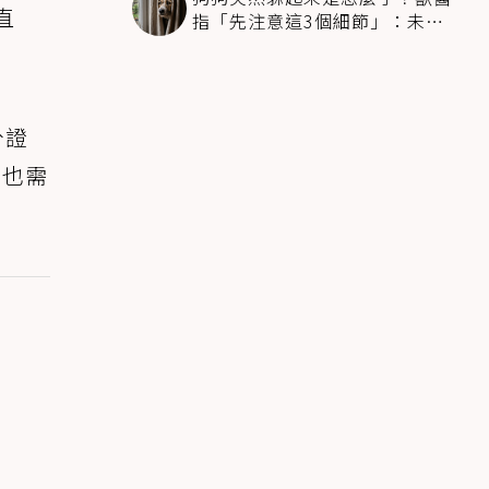
直
指「先注意這3個細節」：未必
是害怕
分證
，也需