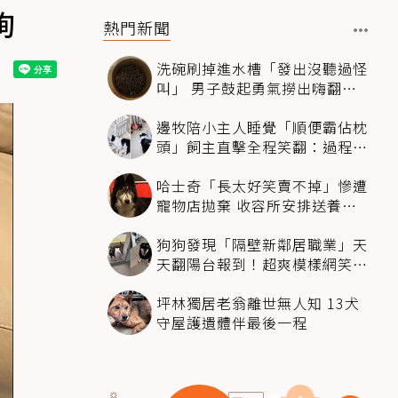
詢
熱門新聞
洗碗刷掉進水槽「發出沒聽過怪
叫」 男子鼓起勇氣撈出嗨翻：
超可愛
邊牧陪小主人睡覺「順便霸佔枕
頭」飼主直擊全程笑翻：過程絲
滑到太自然
哈士奇「長太好笑賣不掉」慘遭
寵物店拋棄 收容所安排送養活
動還是沒人要
狗狗發現「隔壁新鄰居職業」天
天翻陽台報到！超爽模樣網笑
翻：進到遊樂園
坪林獨居老翁離世無人知 13犬
守屋護遺體伴最後一程