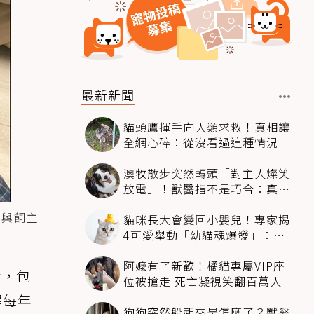
最新新聞
貓頭鷹揮手向人類求救！真相讓
全網心碎：從沒看過這種情況
澳牧散步突然轉頭「對主人燦笑
放電」！獸醫指不是巧合：真相
超窩心
 與飼主
貓咪長大會變回小嬰兒！專家揭
4可愛舉動「幼貓魂爆發」：本
喵還想當寶寶～
阿嬤有了新歡！橘貓專屬VIP座
蹤，包
位被搶走 死亡凝視笑翻百萬人
解每年
狗狗突然躲起來是怎麼了？獸醫