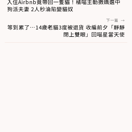
入住Airbnb竟帶回一隻貓！橘喵主動撒嬌選中
狗派夫妻 2人秒淪陷變貓奴
下一篇
→
等到累了…14歲老貓3度被退貨 收編前夕「靜靜
閉上雙眼」回喵星當天使