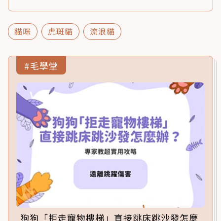
貓咪
虎斑貓
流浪貓
#毛學堂
狗狗「拒走寵物樓梯」直接跳床跳沙發怎麼