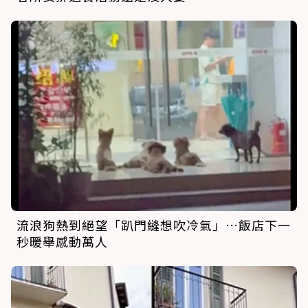
流浪狗熱到絕望「趴門縫想吹冷氣」…飯店下一
秒暖舉感動萬人