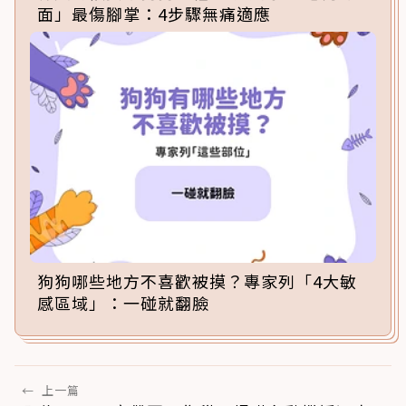
面」最傷腳掌：4步驟無痛適應
狗狗哪些地方不喜歡被摸？專家列「4大敏
感區域」：一碰就翻臉
←
上一篇