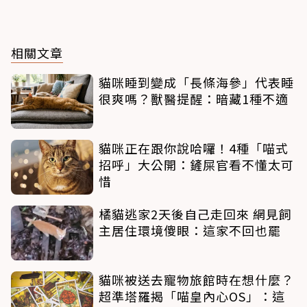
相關文章
貓咪睡到變成「長條海參」代表睡
很爽嗎？獸醫提醒：暗藏1種不適
貓咪正在跟你說哈囉！4種「喵式
招呼」大公開：鏟屎官看不懂太可
惜
橘貓逃家2天後自己走回來 網見飼
主居住環境傻眼：這家不回也罷
貓咪被送去寵物旅館時在想什麼？
超準塔羅揭「喵皇內心OS」：這