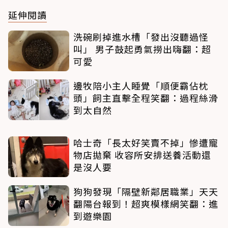
延伸閱讀
洗碗刷掉進水槽「發出沒聽過怪
叫」 男子鼓起勇氣撈出嗨翻：超
可愛
邊牧陪小主人睡覺「順便霸佔枕
頭」飼主直擊全程笑翻：過程絲滑
到太自然
哈士奇「長太好笑賣不掉」慘遭寵
物店拋棄 收容所安排送養活動還
是沒人要
狗狗發現「隔壁新鄰居職業」天天
翻陽台報到！超爽模樣網笑翻：進
到遊樂園