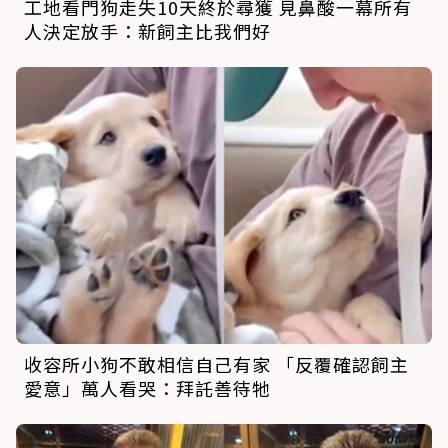
工地看門狗走失10天終於尋獲 見鼻酸一幕所有
人決定放手：新飼主比我們好
收容所小狗不敢相信自己有家 「反覆確認飼主
愛意」萬人看哭：拜託善待牠