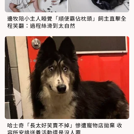
邊牧陪小主人睡覺「順便霸佔枕頭」飼主直擊全
程笑翻：過程絲滑到太自然
哈士奇「長太好笑賣不掉」慘遭寵物店拋棄 收
容所安排送養活動還是沒人要