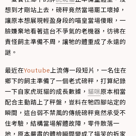
想到才剛站上去，磅秤竟然當場罷工壞掉，
讓原本想展現輕盈身段的喵皇當場傻眼，一
臉嫌棄地看著這台不爭氣的老機器，彷彿在
責怪飼主準備不周，讓牠的體重成了永遠的
謎。
最近在
Youtube
上流傳一段短片，一名住在
鄉下的飼主準備了一個老式磅秤，打算紀錄
一下自家虎斑貓的成長數據，
貓咪
原本相當
配合主動踏上了秤盤，豈料在牠四腳站定的
瞬間，這台弱不禁風的傳統磅秤竟然承受不
住考驗，結構當場解體故障，零件散落一
地，原本嚴肅的體檢瞬間變成了搞笑的拆家