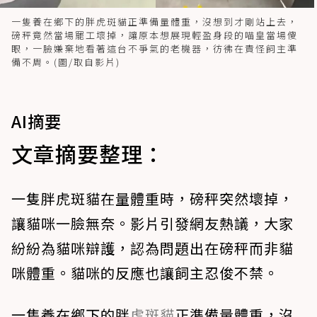
一隻養在鄉下的胖虎斑貓正準備量體重，沒想到才剛站上去，
磅秤竟然當場罷工壞掉，讓原本想展現輕盈身段的喵皇當場傻
眼，一臉嫌棄地看著這台不爭氣的老機器，彷彿在責怪飼主準
備不周。(圖/取自影片)
AI摘要
文章摘要整理：
一隻胖虎斑貓在量體重時，磅秤突然壞掉，
讓貓咪一臉無奈。影片引發網友熱議，大家
紛紛為貓咪辯護，認為問題出在磅秤而非貓
咪體重。貓咪的反應也讓飼主忍俊不禁。
一隻養在鄉下的胖
虎斑貓
正準備量體重，沒