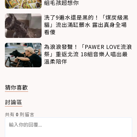
組毛孩超想你
洗了9遍水還是黑的！「煤炭級黑
貓」流出滿缸髒水 露出真身全場
看傻
為浪浪發聲！「PAWER LOVE流浪
祭」重返北流 18組音樂人唱出最
溫柔陪伴
猜你喜歡
討論區
共有
0
則留言