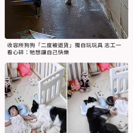
收容所狗狗「二度被退貨」獨自玩玩具 志工一
看心碎：牠想讓自己快樂