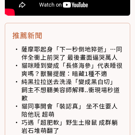
推薦新聞
薩摩耶起身「下一秒倒地猝逝」…同
伴全衝上前哭了 最後畫面逼哭萬人
貓咪睡到變成「長條海參」代表睡很
爽嗎？獸醫提醒：暗藏1種不適
純黑拉拉送去洗澡「變成黑白切」
飼主不想聽美容師解釋..衝現場秒道
歉
貓同事開會「裝認真」 坐不住要人
陪他玩 超萌
巧遇「超肥軟」野生土撥鼠 成群躺
岩石堆萌翻了