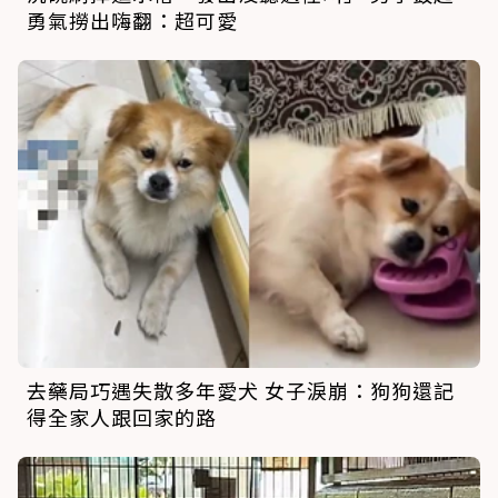
勇氣撈出嗨翻：超可愛
去藥局巧遇失散多年愛犬 女子淚崩：狗狗還記
得全家人跟回家的路