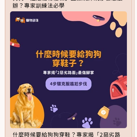
辦？專家訓練法必學
什麼時候要給狗狗穿鞋？專家揭「2惡劣路