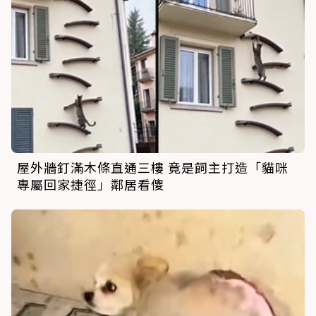
屋外牆釘滿木條直通三樓 竟是飼主打造「貓咪
專屬回家捷徑」鄰居看傻