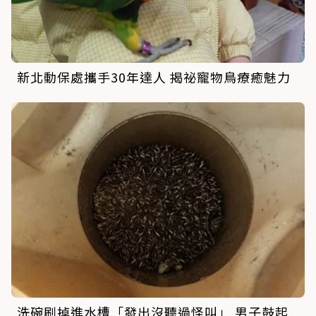
新北動保處攜手30年達人 揭祕寵物鳥療癒魅力
洗碗刷掉進水槽「發出沒聽過怪叫」 男子鼓起