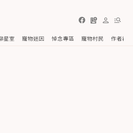
聊星室
寵物迷因
悼念專區
寵物村民
作者群