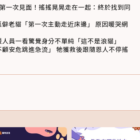
狗第一次見面！搖搖晃晃走在一起：終於找到同
孤僻老貓「第一次主動走近床邊」 原因暖哭網
援人員一看驚覺身分不單純「這不是浪貓」
不顧安危跳進急流」 牠獲救後跟隨恩人不停搖