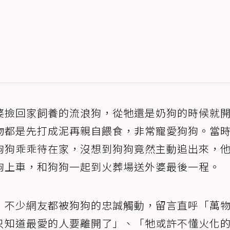
婆撿回家飼養的流浪狗，從牠還是奶狗的時候就
物都是先打成泥再親自餵食，非常寵愛狗狗。當
狗狗乖乖待在家，沒想到狗狗竟然主動追出來，
狗上車，和狗狗一起到火葬場送外婆最後一程。
，不少網友都被狗狗的忠誠觸動，留言直呼「萬
只知道最愛的人要離開了」、「牠或許不懂火化