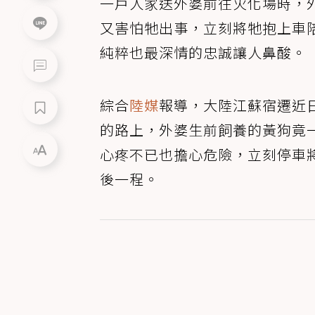
一戶人家送外婆前往火化場時，
又害怕牠出事，立刻將牠抱上車
純粹也最深情的忠誠讓人鼻酸。
綜合
陸媒
報導，大陸江蘇宿遷近
的路上，外婆生前飼養的黃狗竟
心疼不已也擔心危險，立刻停車
後一程。