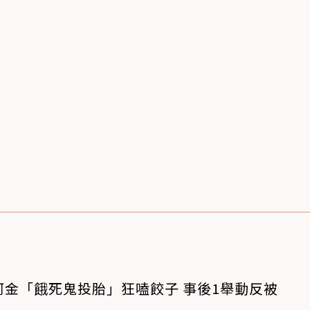
金「餓死鬼投胎」狂嗑餃子 事後1舉動反被