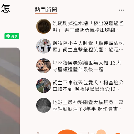
：怎
熱門新聞
洗碗刷掉進水槽「發出沒聽過怪
叫」 男子鼓起勇氣撈出嗨翻：
超可愛
邊牧陪小主人睡覺「順便霸佔枕
頭」飼主直擊全程笑翻：過程絲
滑到太自然
坪林獨居老翁離世無人知 13犬
守屋護遺體伴最後一程
飼主下車就丟包愛犬！柯基追公
車追不到 獲救後默默流淚13萬
人心都碎了
地球上最神秘幽靈大貓現身！森
林裡默默活了8年半 超珍貴畫面
科學家嗨翻