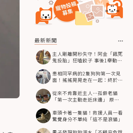
最新新聞
主人剛離開秒失守！阿金「餓死
鬼投胎」狂嗑餃子 事後1舉動反
被讚爆
患相同罕病的2隻狗狗第一次見
面！搖搖晃晃走在一起：終於找
到同伴
從來不肯靠近主人…孤僻老貓
「第一次主動走近床邊」 原因
暖哭網友
車頭卡著一隻貓！救援人員一看
驚覺身分不單純「這不是浪貓」
男子發現狗狗溺水「不顧安危跳