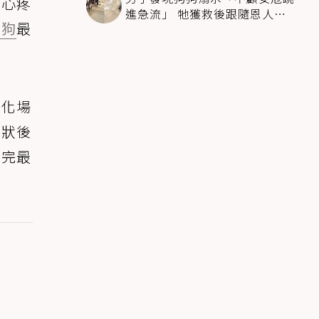
狀心疼
進急流」 牠獲救後跟隨恩人不
狗狗
最
停搖尾致謝
火化場
見狀後
走完最