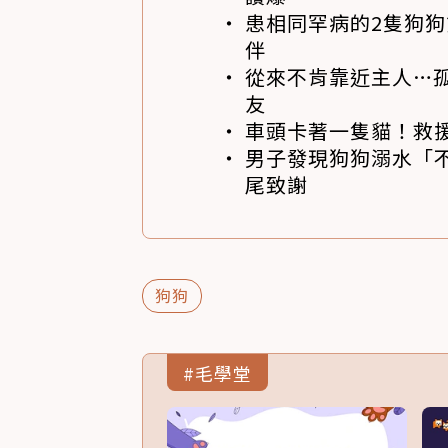
患相同罕病的2隻狗
伴
從來不肯靠近主人…
友
車頭卡著一隻貓！救
男子發現狗狗溺水「
尾致謝
狗狗
#毛學堂