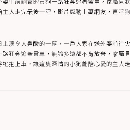
外婆生前飼養的黃狗一路狂奔追著靈車，家屬見
陪主人走完最後一程，影片感動上萬網友，直呼
日上演令人鼻酸的一幕，一戶人家在送外婆前往
一路狂奔追著靈車，無論多遠都不肯放棄，家屬
將牠抱上車，讓這隻深情的小狗能陪心愛的主人