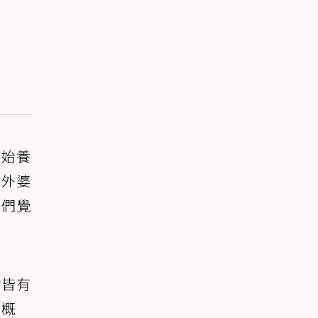
開始養
時外婆
他們覺
物皆有
的概