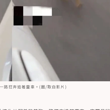
路狂奔追著靈車。(圖/取自影片)