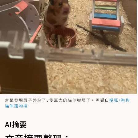
倉鼠發現籠子外站了3隻巨大的貓咪嚇壞了。圖擷自
搜狐/狗狗
貓咪寵物控
AI摘要