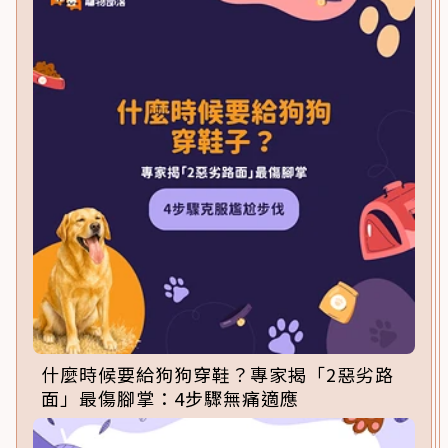
什麼時候要給狗狗穿鞋？專家揭「2惡劣路
面」最傷腳掌：4步驟無痛適應