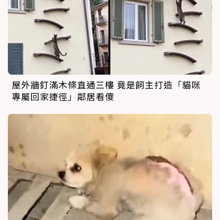
屋外牆釘滿木條直通三樓 竟是飼主打造「貓咪
專屬回家捷徑」鄰居看傻