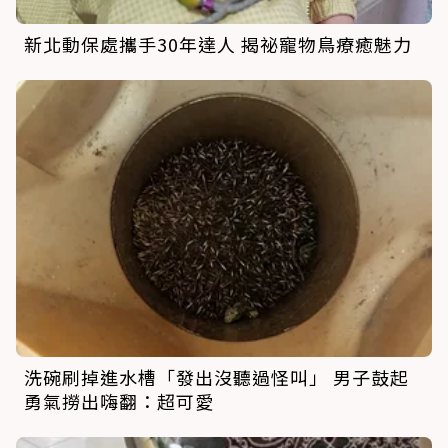
新北動保處攜手30年達人 揭祕寵物鳥療癒魅力
洗碗刷掉進水槽「發出沒聽過怪叫」 男子鼓起
勇氣撈出嗨翻：超可愛