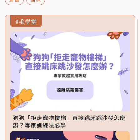
#毛學堂
狗狗「拒走寵物樓梯」直接跳床跳沙發怎麼
辦？專家訓練法必學