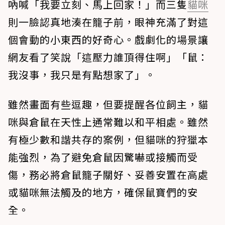
吶喊「我要立刻、馬上回家！」而三隻
貓咪
則一臉認真地湊在籠子前，眼神充滿了對這
個會動的小東西的好奇心。戲劇化的場景讓
網友看了笑說「這壓力誰頂得住啊」「鼠：
我沒事，我只是有點想家了」。
雖然畫面有些逗趣，但要提醒各位飼主，貓
咪與倉鼠在天性上通常難以和平相處。雖然
有極少數和諧共存的案例，但貓咪的狩獵本
能強烈，為了避免倉鼠因驚嚇或接觸而受
傷，務必將倉鼠籠子關好、妥善安置在高處
或貓咪無法觸及的地方，確保鼠寶們的安
全。