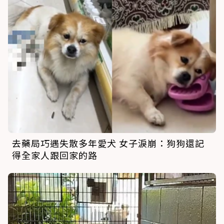
去藥局巧遇失散多年愛犬 女子淚崩：狗狗還記
得全家人跟回家的路