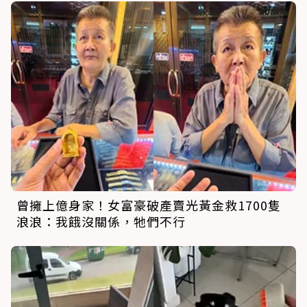
曾擁上億身家！女富豪破產賣光黃金救1700隻
浪浪：我餓沒關係，牠們不行