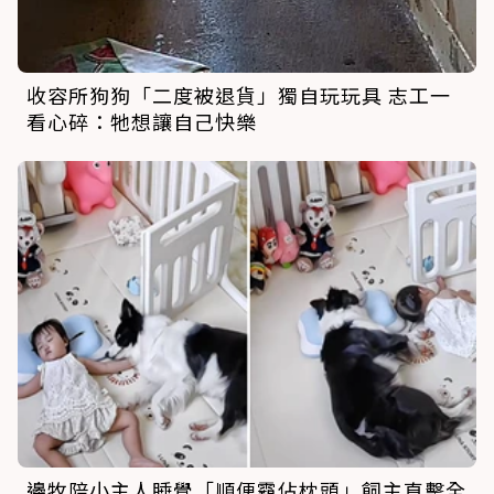
收容所狗狗「二度被退貨」獨自玩玩具 志工一
看心碎：牠想讓自己快樂
邊牧陪小主人睡覺「順便霸佔枕頭」飼主直擊全