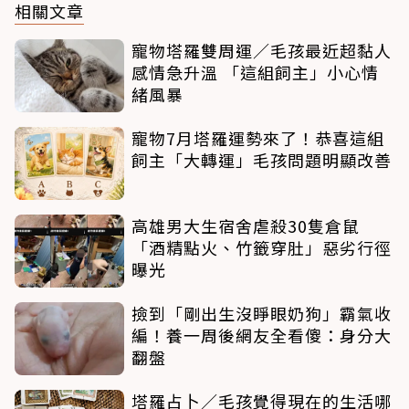
相關文章
寵物塔羅雙周運／毛孩最近超黏人
感情急升溫 「這組飼主」小心情
緒風暴
寵物7月塔羅運勢來了！恭喜這組
飼主「大轉運」毛孩問題明顯改善
高雄男大生宿舍虐殺30隻倉鼠
「酒精點火、竹籤穿肚」惡劣行徑
曝光
撿到「剛出生沒睜眼奶狗」霸氣收
編！養一周後網友全看傻：身分大
翻盤
塔羅占卜／毛孩覺得現在的生活哪