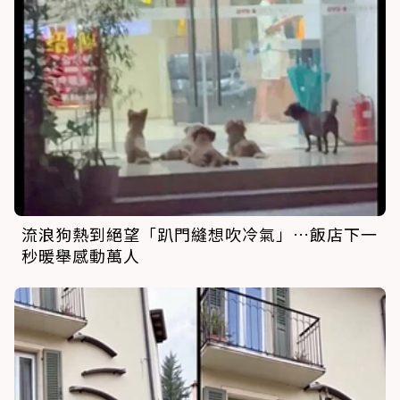
流浪狗熱到絕望「趴門縫想吹冷氣」…飯店下一
秒暖舉感動萬人