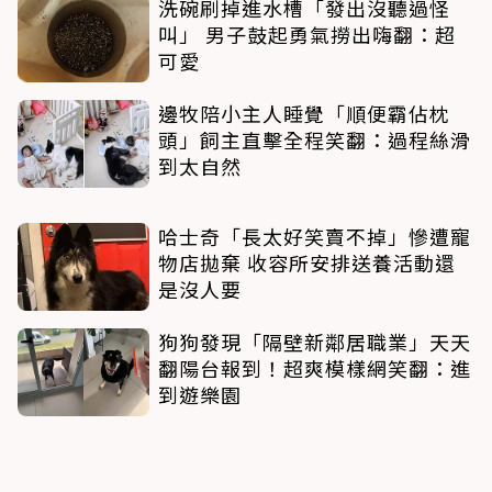
洗碗刷掉進水槽「發出沒聽過怪
叫」 男子鼓起勇氣撈出嗨翻：超
可愛
邊牧陪小主人睡覺「順便霸佔枕
頭」飼主直擊全程笑翻：過程絲滑
到太自然
哈士奇「長太好笑賣不掉」慘遭寵
物店拋棄 收容所安排送養活動還
是沒人要
狗狗發現「隔壁新鄰居職業」天天
翻陽台報到！超爽模樣網笑翻：進
到遊樂園