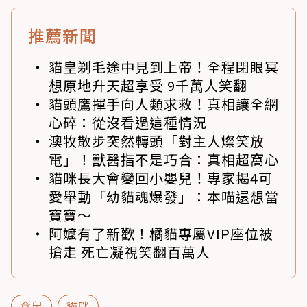
推薦新聞
貓皇剃毛途中見到上帝！全程閉眼冥
想原地升天超享受 9千萬人笑翻
貓頭鷹揮手向人類求救！真相讓全網
心碎：從沒看過這種情況
澳牧散步突然轉頭「對主人燦笑放
電」！獸醫指不是巧合：真相超窩心
貓咪長大會變回小嬰兒！專家揭4可
愛舉動「幼貓魂爆發」：本喵還想當
寶寶～
阿嬤有了新歡！橘貓專屬VIP座位被
搶走 死亡凝視笑翻百萬人
倉鼠
貓咪