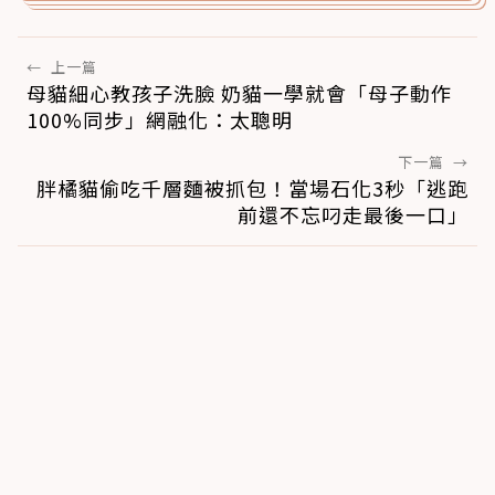
←
上一篇
母貓細心教孩子洗臉 奶貓一學就會「母子動作
100%同步」網融化：太聰明
下一篇
→
胖橘貓偷吃千層麵被抓包！當場石化3秒「逃跑
前還不忘叼走最後一口」