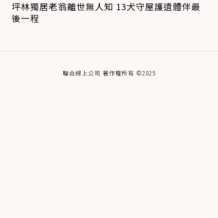
坪林獨居老翁離世無人知 13犬守屋護遺體伴最
後一程
聯合線上公司 著作權所有 ©2025