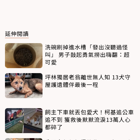
延伸閱讀
洗碗刷掉進水槽「發出沒聽過怪
叫」 男子鼓起勇氣撈出嗨翻：超
可愛
坪林獨居老翁離世無人知 13犬守
屋護遺體伴最後一程
飼主下車就丟包愛犬！柯基追公車
追不到 獲救後默默流淚13萬人心
都碎了