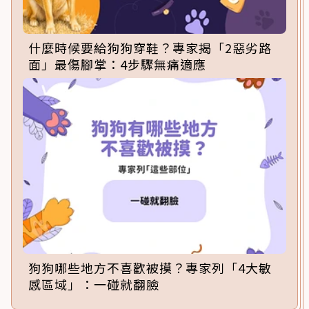
什麼時候要給狗狗穿鞋？專家揭「2惡劣路
面」最傷腳掌：4步驟無痛適應
狗狗哪些地方不喜歡被摸？專家列「4大敏
感區域」：一碰就翻臉