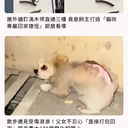
屋外牆釘滿木條直通三樓 竟是飼主打造「貓咪
專屬回家捷徑」鄰居看傻
散步遇見受傷浪浪！父女不忍心「直接打包回
家」親手養大180度變化超暖心