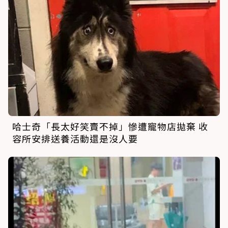
哈士奇「長太好笑賣不掉」慘遭寵物店拋棄 收
容所安排送養活動還是沒人要