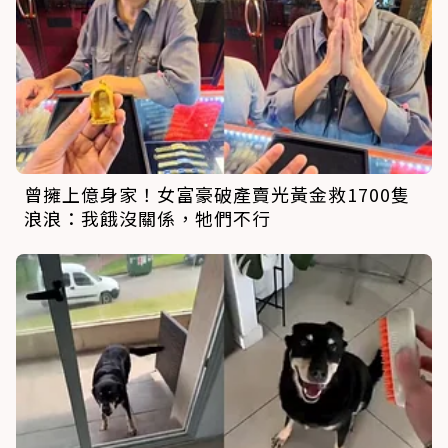
曾擁上億身家！女富豪破產賣光黃金救1700隻
浪浪：我餓沒關係，牠們不行