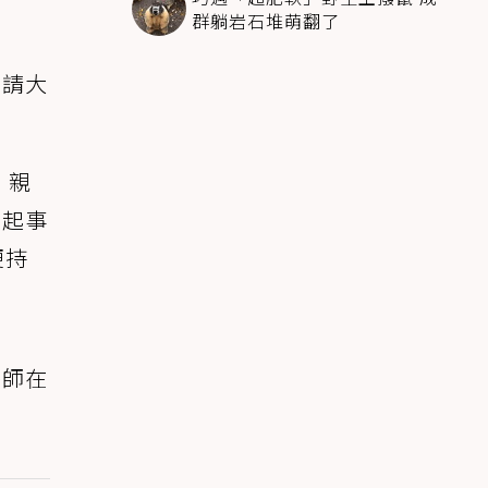
群躺岩石堆萌翻了
，請大
，親
這起事
便持
醫師在