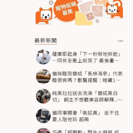
最新新聞
薩摩耶起身「下一秒倒地猝逝」
…同伴全衝上前哭了 最後畫面
逼哭萬人
貓咪睡到變成「長條海參」代表
睡很爽嗎？獸醫提醒：暗藏1種
不適
純黑拉拉送去洗澡「變成黑白
切」 飼主不想聽美容師解釋..衝
現場秒道歉
貓同事開會「裝認真」 坐不住
要人陪他玩 超萌
巧遇「超肥軟」野生土撥鼠 成