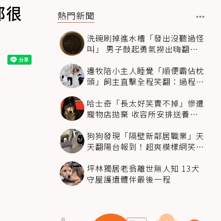
都很
熱門新聞
洗碗刷掉進水槽「發出沒聽過怪
叫」 男子鼓起勇氣撈出嗨翻：
超可愛
邊牧陪小主人睡覺「順便霸佔枕
頭」飼主直擊全程笑翻：過程絲
滑到太自然
哈士奇「長太好笑賣不掉」慘遭
寵物店拋棄 收容所安排送養活
動還是沒人要
狗狗發現「隔壁新鄰居職業」天
天翻陽台報到！超爽模樣網笑
翻：進到遊樂園
坪林獨居老翁離世無人知 13犬
守屋護遺體伴最後一程