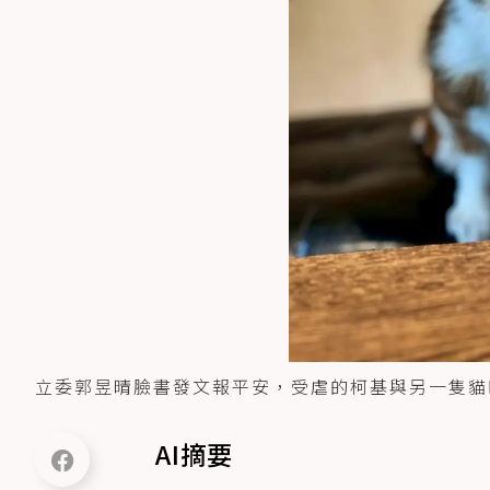
立委郭昱晴臉書發文報平安，受虐的柯基與另一隻貓
AI摘要