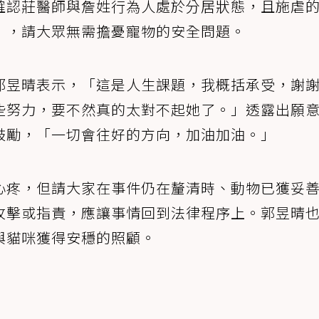
確認莊醫師與詹姓行為人處於分居狀態，且施虐
」，請大眾無需擔憂寵物的安全問題。
郭昱晴表示，「這是人生課題，我概括承受，謝
些努力，要不然真的太對不起她了。」透露出願
鼓勵，「一切會往好的方向，加油加油。」
心疼，但請大家在事件仍在釐清時、動物已獲妥
攻擊或指責，應讓事情回到法律程序上。郭昱晴
與貓咪獲得安穩的照顧。