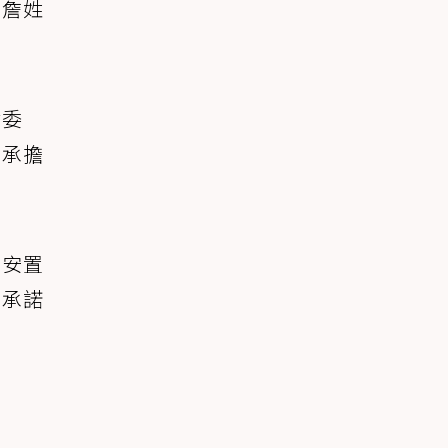
的詹姓
謝委
意承擔
善安置
也承諾