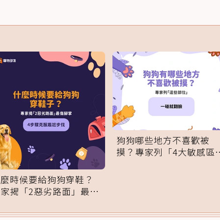
狗狗哪些地方不喜歡被
摸？專家列「4大敏感區
域」：一碰就翻臉
什麼時候要給狗狗穿鞋？
專家揭「2惡劣路面」最傷
腳掌：4步驟無痛適應