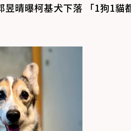
郭昱晴曝柯基犬下落 「1狗1貓