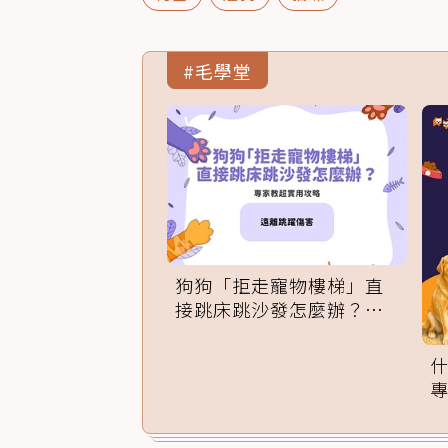
#毛學堂
狗狗「拒走寵物樓梯」直
接跳床跳沙發怎麼辦？專
家訓練法必學