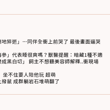
倒地猝逝」…同伴全衝上前哭了 最後畫面逼哭
海參」代表睡很爽嗎？獸醫提醒：暗藏1種不適
成黑白切」 飼主不想聽美容師解釋..衝現場
 坐不住要人陪他玩 超萌
撥鼠 成群躺岩石堆萌翻了