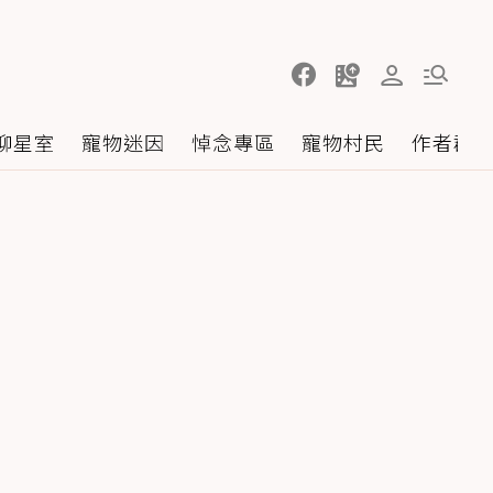
聊星室
寵物迷因
悼念專區
寵物村民
作者群