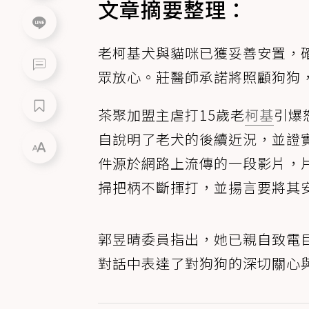
文章摘要整理：
老柯基犬與貓咪已獲妥善安置，
眾放心。莊醫師承諾將照顧狗狗
茶聚加盟主虐打15歲老
柯基
引爆
自說明了老犬的後續近況，並證
件源於網路上流傳的一段影片，
掃把柄不斷揮打，並揚言要將其
郭昱晴委員指出，她已親自致電
對話中表達了對狗狗的深切關心