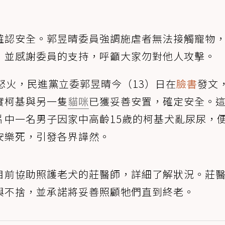
確認安全。郭昱晴委員強調施虐者無法接觸寵物
，並感謝委員的支持，呼籲大家勿對他人攻擊。
怒火，民進黨立委郭昱晴今（13）日在
臉書
發文
實柯基與另一隻
貓咪
已獲妥善安置，確定安全。
片中一名男子因家中高齡15歲的柯基犬亂尿尿，
安樂死，引發各界譁然。
目前協助照護老犬的莊醫師，詳細了解狀況。莊
與不捨，並承諾將妥善照顧牠們直到終老。