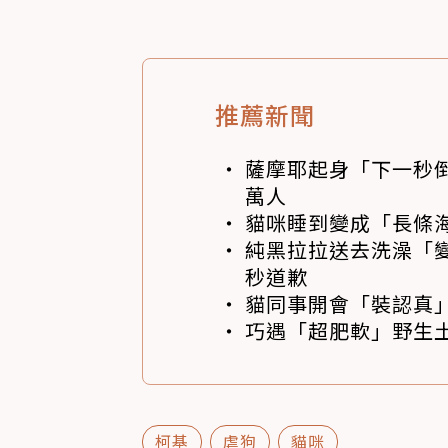
推薦新聞
薩摩耶起身「下一秒
萬人
貓咪睡到變成「長條
純黑拉拉送去洗澡「變
秒道歉
貓同事開會「裝認真」
巧遇「超肥軟」野生土
柯基
虐狗
貓咪