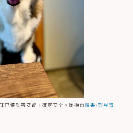
咪已獲妥善安置，確定安全。圖擷自
臉書/郭昱晴