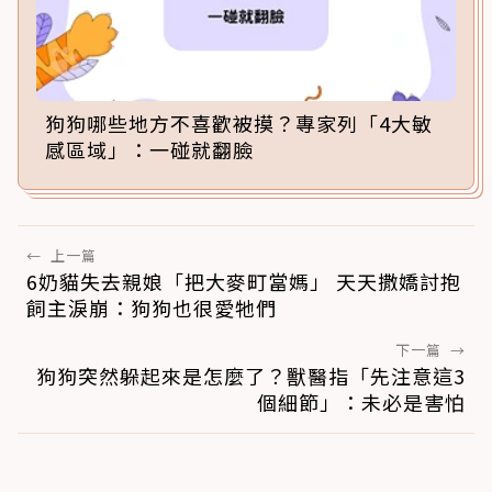
狗狗哪些地方不喜歡被摸？專家列「4大敏
感區域」：一碰就翻臉
←
上一篇
6奶貓失去親娘「把大麥町當媽」 天天撒嬌討抱
飼主淚崩：狗狗也很愛牠們
下一篇
→
狗狗突然躲起來是怎麼了？獸醫指「先注意這3
個細節」：未必是害怕