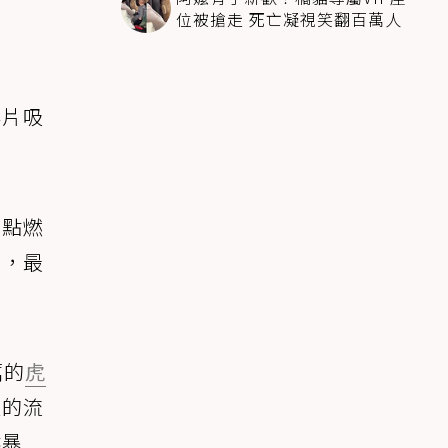
位被搶走 死亡凝視笑翻百萬人
影片吸
卻點燃
扎，最
厲的
虎
裡的流
然暴