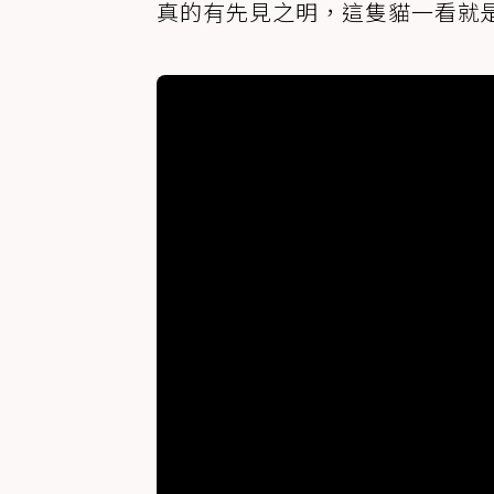
真的有先見之明，這隻貓一看就