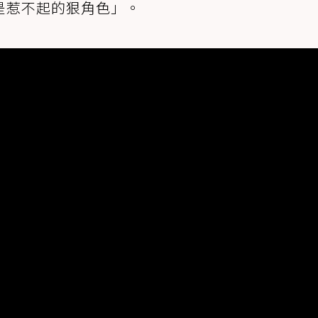
是惹不起的狠角色」。