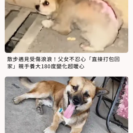
散步遇見受傷浪浪！父女不忍心「直接打包回
家」親手養大180度變化超暖心