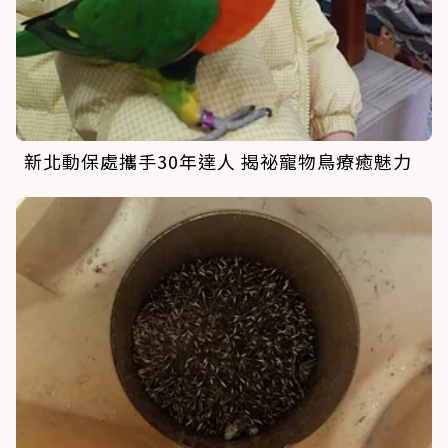
新北動保處攜手30年達人 揭祕寵物鳥療癒魅力