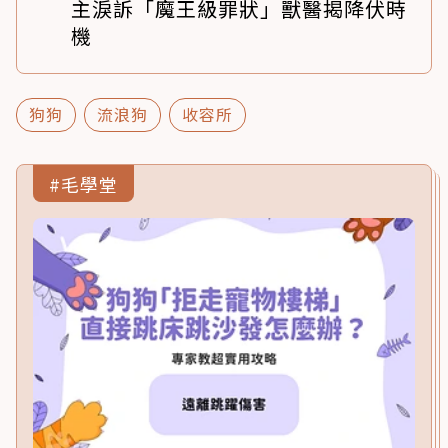
主淚訴「魔王級罪狀」獸醫揭降伏時
機
狗狗
流浪狗
收容所
#毛學堂