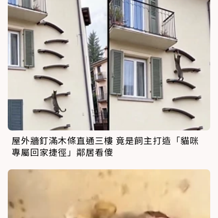
屋外牆釘滿木條直通三樓 竟是飼主打造「貓咪
專屬回家捷徑」鄰居看傻