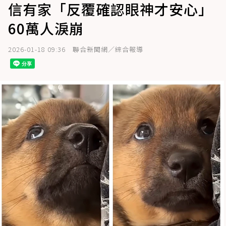
信有家「反覆確認眼神才安心」
60萬人淚崩
2026-01-18 09:36
聯合新聞網／綜合報導