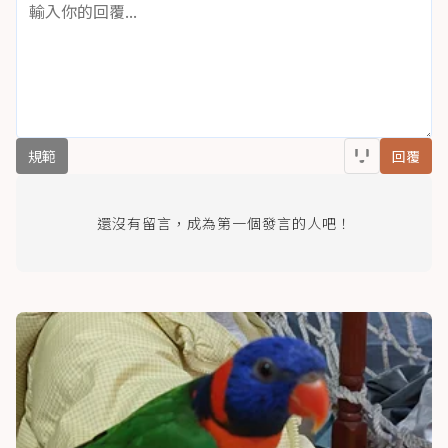
規範
回覆
還沒有留言，成為第一個發言的人吧！