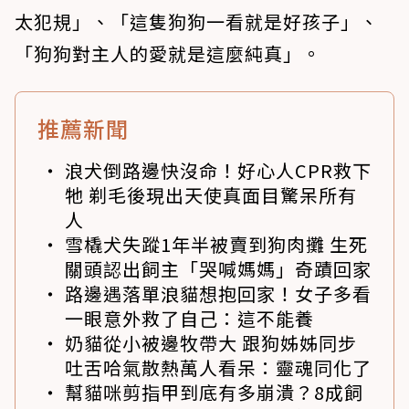
太犯規」、「這隻狗狗一看就是好孩子」、
「狗狗對主人的愛就是這麼純真」。
推薦新聞
浪犬倒路邊快沒命！好心人CPR救下
牠 剃毛後現出天使真面目驚呆所有
人
雪橇犬失蹤1年半被賣到狗肉攤 生死
關頭認出飼主「哭喊媽媽」奇蹟回家
路邊遇落單浪貓想抱回家！女子多看
一眼意外救了自己：這不能養
奶貓從小被邊牧帶大 跟狗姊姊同步
吐舌哈氣散熱萬人看呆：靈魂同化了
幫貓咪剪指甲到底有多崩潰？8成飼