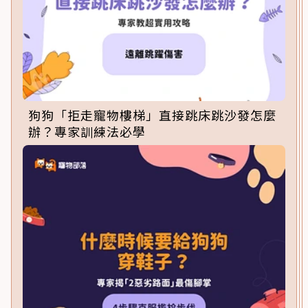
狗狗「拒走寵物樓梯」直接跳床跳沙發怎麼
辦？專家訓練法必學