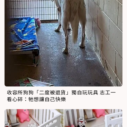
收容所狗狗「二度被退貨」獨自玩玩具 志工一
看心碎：牠想讓自己快樂