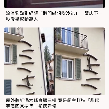
流浪狗熱到絕望「趴門縫想吹冷氣」…飯店下一
秒暖舉感動萬人
屋外牆釘滿木條直通三樓 竟是飼主打造「貓咪
專屬回家捷徑」鄰居看傻