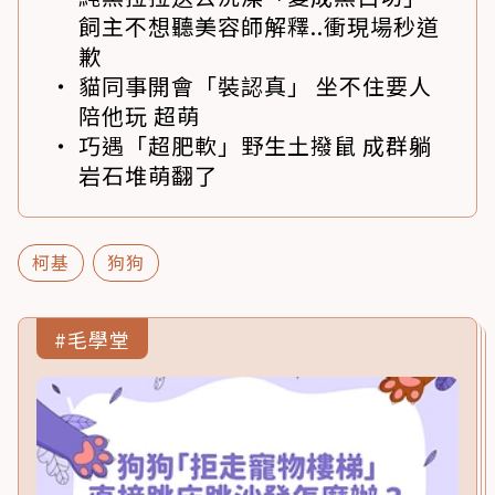
飼主不想聽美容師解釋..衝現場秒道
歉
貓同事開會「裝認真」 坐不住要人
陪他玩 超萌
巧遇「超肥軟」野生土撥鼠 成群躺
岩石堆萌翻了
柯基
狗狗
#毛學堂