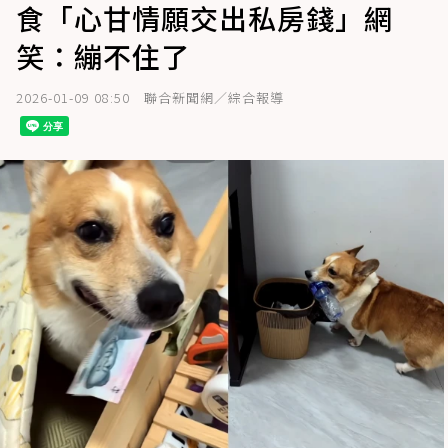
食「心甘情願交出私房錢」網
笑：繃不住了
2026-01-09 08:50
聯合新聞網／綜合報導