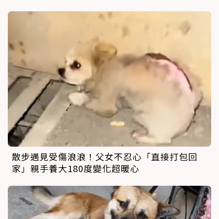
散步遇見受傷浪浪！父女不忍心「直接打包回
家」親手養大180度變化超暖心