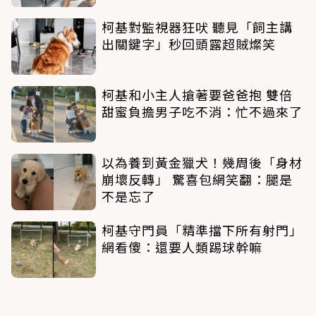
柯基對監視器狂吠 聽見「飼主講
出關鍵字」秒回頭露超賊燦笑
柯基和小主人搶著要爸爸抱 雙倍
甜蜜負擔男子吃不消：忙不過來了
以為養到黃金獵犬！幾周後「身材
崩壞反轉」 驚喜包網笑翻：腿是
不是忘了
柯基守門員「精準擋下所有射門」
網看傻：還要人類踢球幹嘛