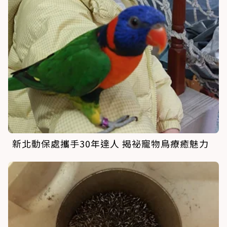
新北動保處攜手30年達人 揭祕寵物鳥療癒魅力