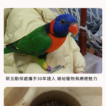
新北動保處攜手30年達人 揭祕寵物鳥療癒魅力