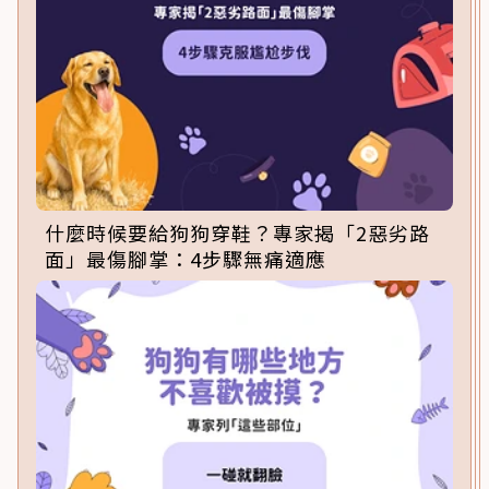
什麼時候要給狗狗穿鞋？專家揭「2惡劣路
面」最傷腳掌：4步驟無痛適應