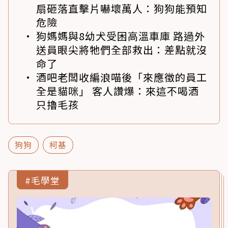
扇砸落直擊片嚇壞萬人：狗狗能預知
危險
狗媽媽與8幼犬受困高溫車庫 路過外
送員眼尖將牠們全部救出：差點就沒
命了
酒吧老闆收編浪喵後「來應徵的員工
全是貓咪」 客人讚爆：來這不喝酒
只擼毛孩
狗狗
柯基
#毛學堂