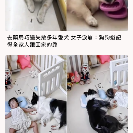
去藥局巧遇失散多年愛犬 女子淚崩：狗狗還記
得全家人跟回家的路