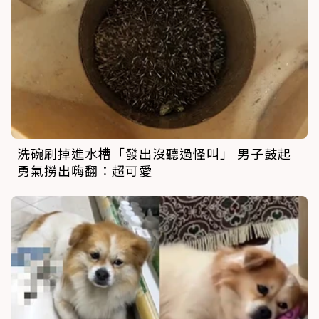
洗碗刷掉進水槽「發出沒聽過怪叫」 男子鼓起
勇氣撈出嗨翻：超可愛