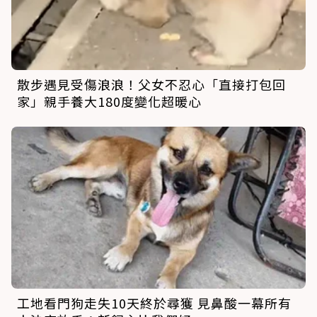
散步遇見受傷浪浪！父女不忍心「直接打包回
家」親手養大180度變化超暖心
工地看門狗走失10天終於尋獲 見鼻酸一幕所有