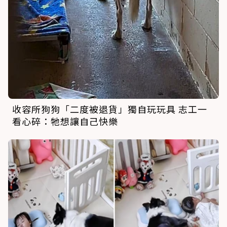
收容所狗狗「二度被退貨」獨自玩玩具 志工一
看心碎：牠想讓自己快樂