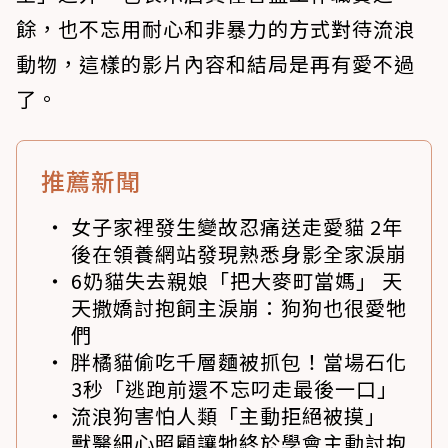
餘，也不忘用耐心和非暴力的方式對待流浪
動物，這樣的影片內容和結局是再有愛不過
了。
推薦新聞
女子家裡發生變故忍痛送走愛貓 2年
後在領養網站發現熟悉身影全家淚崩
6奶貓失去親娘「把大麥町當媽」 天
天撒嬌討抱飼主淚崩：狗狗也很愛牠
們
胖橘貓偷吃千層麵被抓包！當場石化
3秒「逃跑前還不忘叼走最後一口」
流浪狗害怕人類「主動拒絕被摸」
獸醫細心照顧讓牠終於學會主動討抱