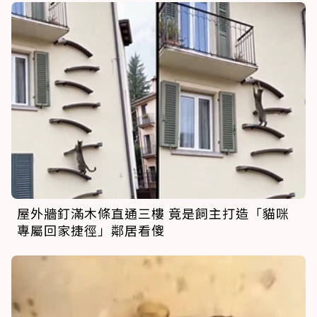
屋外牆釘滿木條直通三樓 竟是飼主打造「貓咪
專屬回家捷徑」鄰居看傻