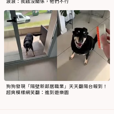
浪浪：我餓沒關係，牠們不行
狗狗發現「隔壁新鄰居職業」天天翻陽台報到！
超爽模樣網笑翻：進到遊樂園