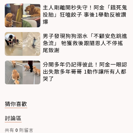
主人剛離開秒失守！阿金「餓死鬼
投胎」狂嗑餃子 事後1舉動反被讚
爆
男子發現狗狗溺水「不顧安危跳進
急流」 牠獲救後跟隨恩人不停搖
尾致謝
分開多年仍記得彼此！阿金一眼認
出失散多年哥哥 1動作讓所有人都
哭了
猜你喜歡
討論區
共有
0
則留言