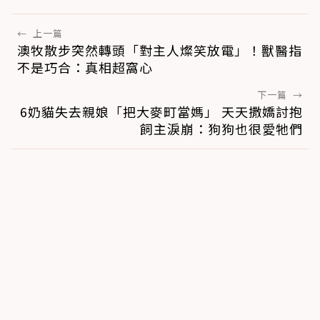
←
上一篇
澳牧散步突然轉頭「對主人燦笑放電」！獸醫指
不是巧合：真相超窩心
下一篇
→
6奶貓失去親娘「把大麥町當媽」 天天撒嬌討抱
飼主淚崩：狗狗也很愛牠們