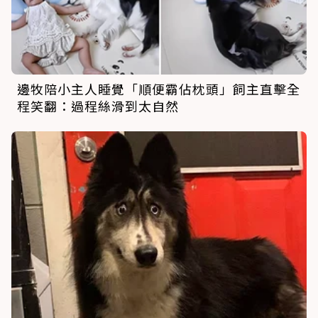
邊牧陪小主人睡覺「順便霸佔枕頭」飼主直擊全
程笑翻：過程絲滑到太自然