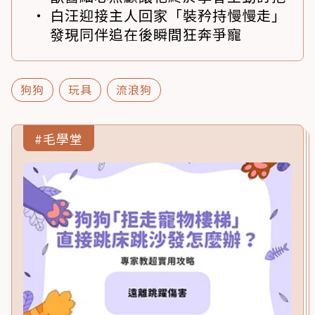
白汪迎接主人回家「裝矜持慢慢走」
發現同伴追在後瞬間狂奔爭寵
狗狗
玩具
流浪狗
#毛學堂