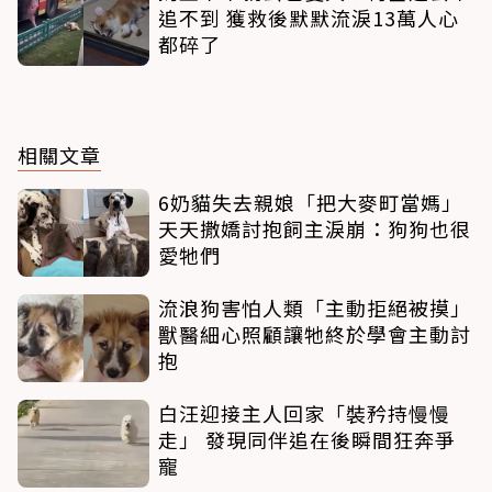
追不到 獲救後默默流淚13萬人心
都碎了
相關文章
6奶貓失去親娘「把大麥町當媽」
天天撒嬌討抱飼主淚崩：狗狗也很
愛牠們
流浪狗害怕人類「主動拒絕被摸」
獸醫細心照顧讓牠終於學會主動討
抱
白汪迎接主人回家「裝矜持慢慢
走」 發現同伴追在後瞬間狂奔爭
寵