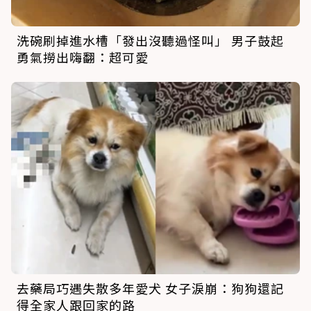
洗碗刷掉進水槽「發出沒聽過怪叫」 男子鼓起
勇氣撈出嗨翻：超可愛
去藥局巧遇失散多年愛犬 女子淚崩：狗狗還記
得全家人跟回家的路