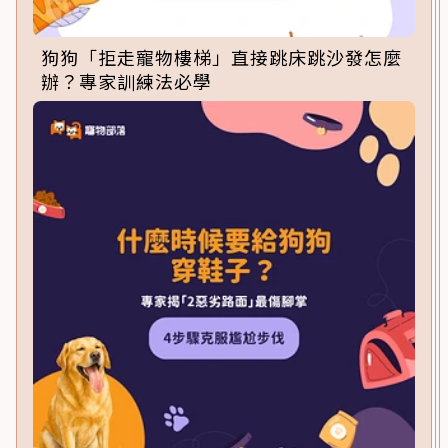
狗狗「拒走寵物樓梯」直接跳床跳沙發怎麼
辦？專家訓練法必學