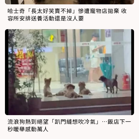
哈士奇「長太好笑賣不掉」慘遭寵物店拋棄 收
容所安排送養活動還是沒人要
流浪狗熱到絕望「趴門縫想吹冷氣」…飯店下一
秒暖舉感動萬人