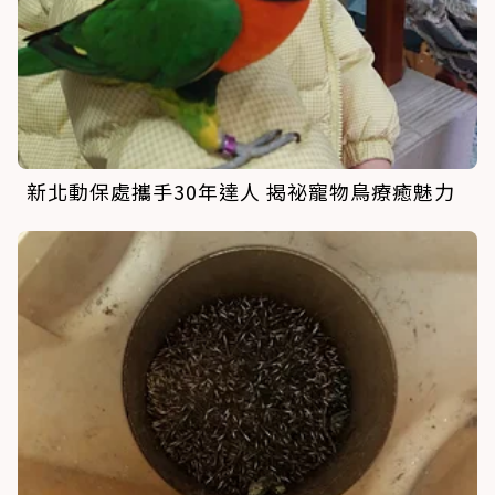
新北動保處攜手30年達人 揭祕寵物鳥療癒魅力