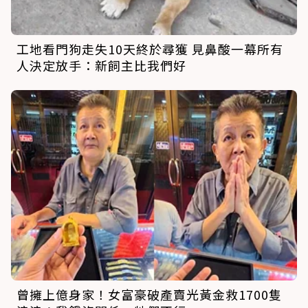
工地看門狗走失10天終於尋獲 見鼻酸一幕所有
人決定放手：新飼主比我們好
曾擁上億身家！女富豪破產賣光黃金救1700隻