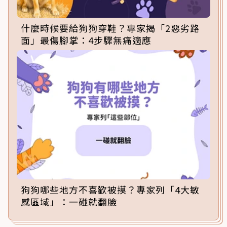
什麼時候要給狗狗穿鞋？專家揭「2惡劣路
面」最傷腳掌：4步驟無痛適應
狗狗哪些地方不喜歡被摸？專家列「4大敏
感區域」：一碰就翻臉