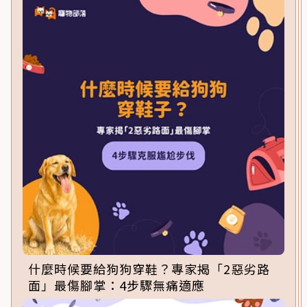
什麼時候要給狗狗穿鞋？專家揭「2惡劣路
面」最傷腳掌：4步驟無痛適應