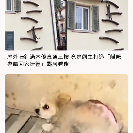
屋外牆釘滿木條直通三樓 竟是飼主打造「貓咪
專屬回家捷徑」鄰居看傻