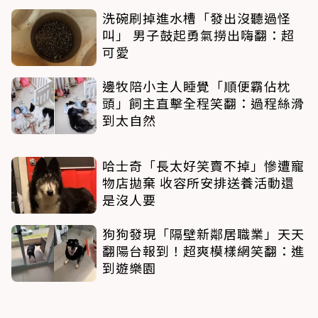
洗碗刷掉進水槽「發出沒聽過怪
叫」 男子鼓起勇氣撈出嗨翻：超
可愛
邊牧陪小主人睡覺「順便霸佔枕
頭」飼主直擊全程笑翻：過程絲滑
到太自然
哈士奇「長太好笑賣不掉」慘遭寵
物店拋棄 收容所安排送養活動還
是沒人要
狗狗發現「隔壁新鄰居職業」天天
翻陽台報到！超爽模樣網笑翻：進
到遊樂園