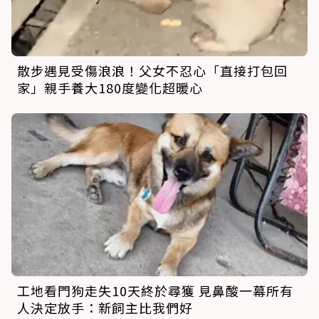
散步遇見受傷浪浪！父女不忍心「直接打包回
家」親手養大180度變化超暖心
工地看門狗走失10天終於尋獲 見鼻酸一幕所有
人決定放手：新飼主比我們好