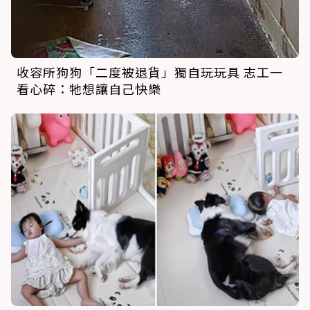
收容所狗狗「二度被退貨」獨自玩玩具 志工一
看心碎：牠想讓自己快樂