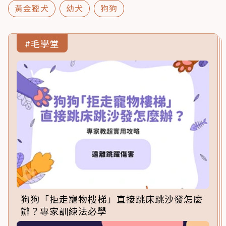
黃金獵犬
幼犬
狗狗
#毛學堂
狗狗「拒走寵物樓梯」直接跳床跳沙發怎麼
辦？專家訓練法必學