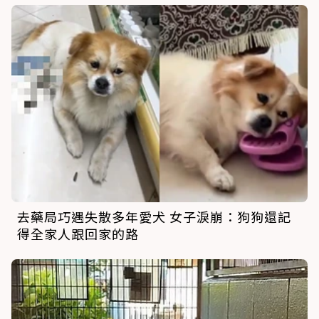
去藥局巧遇失散多年愛犬 女子淚崩：狗狗還記
得全家人跟回家的路