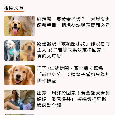
相關文章
好想養一隻黃金獵犬？「犬界暖男
飼養手冊」相處祕訣與現實面必看
路邊發現「戴項圈小狗」卻沒看到
主人 女子苦等未果決定抱回家：
真的太可愛
活了7年就離開…黃金獵犬驚揭
「前世身分」：這輩子當狗只為無
條件被愛
出差一周終於回家！黃金獵犬看到
媽媽「委屈爆哭」 撲進懷裡狂撒
嬌感動全網