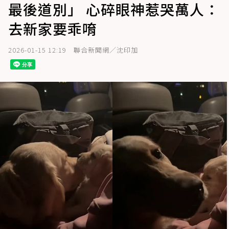
最後道別」 心碎眼神惹哭萬人：
去新家要乖唷
2026-01-15 12:19
聯合新聞網／沈印加