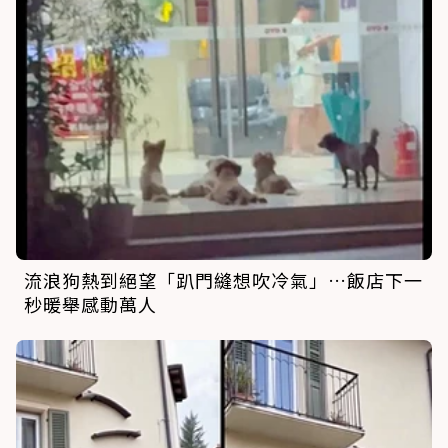
流浪狗熱到絕望「趴門縫想吹冷氣」…飯店下一
秒暖舉感動萬人