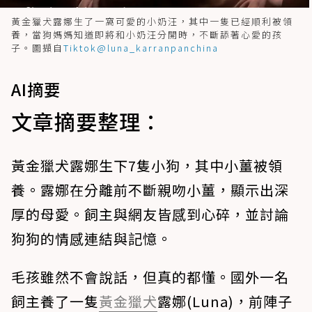
黃金獵犬露娜生了一窩可愛的小奶汪，其中一隻已經順利被領
養，當狗媽媽知道即將和小奶汪分開時，不斷舔著心愛的孩
子。圖擷自
Tiktok@luna_karranpanchina
AI摘要
文章摘要整理：
黃金獵犬露娜生下7隻小狗，其中小薑被領
養。露娜在分離前不斷親吻小薑，顯示出深
厚的母愛。飼主與網友皆感到心碎，並討論
狗狗的情感連結與記憶。
毛孩雖然不會說話，但真的都懂。國外一名
飼主養了一隻
黃金獵犬
露娜(Luna)，前陣子