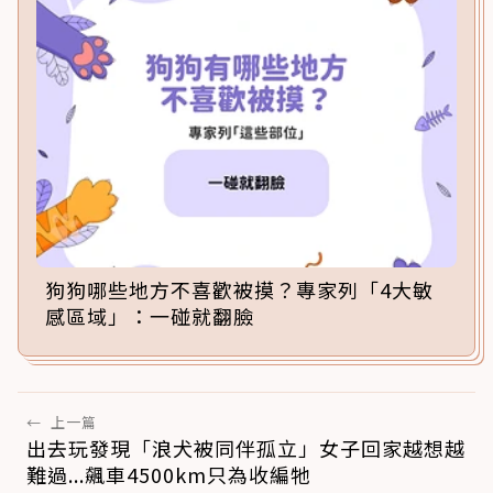
狗狗哪些地方不喜歡被摸？專家列「4大敏
感區域」：一碰就翻臉
←
上一篇
出去玩發現「浪犬被同伴孤立」女子回家越想越
難過...飆車4500km只為收編牠