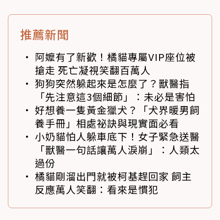
推薦新聞
阿嬤有了新歡！橘貓專屬VIP座位被
搶走 死亡凝視笑翻百萬人
狗狗突然躲起來是怎麼了？獸醫指
「先注意這3個細節」：未必是害怕
好想養一隻黃金獵犬？「犬界暖男飼
養手冊」相處祕訣與現實面必看
小奶貓怕人躲車底下！女子緊急送醫
「獸醫一句話讓萬人淚崩」：人類太
過份
橘貓剛溜出門就被柯基趕回家 飼主
反應萬人笑翻：看來是慣犯