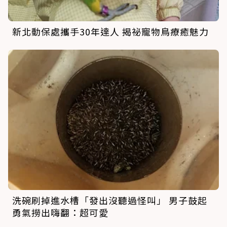
新北動保處攜手30年達人 揭祕寵物鳥療癒魅力
洗碗刷掉進水槽「發出沒聽過怪叫」 男子鼓起
勇氣撈出嗨翻：超可愛