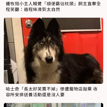
邊牧陪小主人睡覺「順便霸佔枕頭」飼主直擊全
程笑翻：過程絲滑到太自然
哈士奇「長太好笑賣不掉」慘遭寵物店拋棄 收
容所安排送養活動還是沒人要