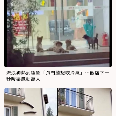
流浪狗熱到絕望「趴門縫想吹冷氣」…飯店下一
秒暖舉感動萬人