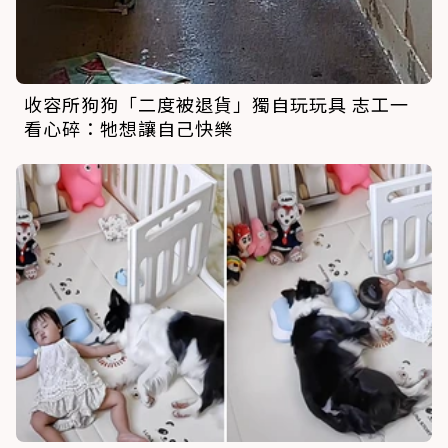
收容所狗狗「二度被退貨」獨自玩玩具 志工一
看心碎：牠想讓自己快樂