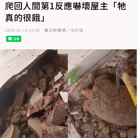
爬回人間第1反應嚇壞屋主「牠
真的很餓」
2026-01-16 10:09
聯合新聞網／沈印加