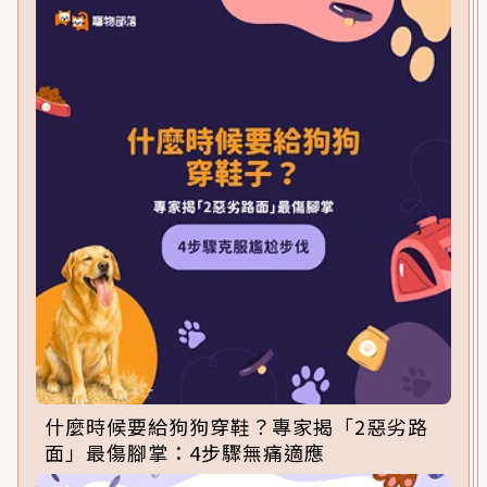
什麼時候要給狗狗穿鞋？專家揭「2惡劣路
面」最傷腳掌：4步驟無痛適應