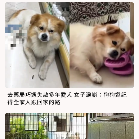
去藥局巧遇失散多年愛犬 女子淚崩：狗狗還記
得全家人跟回家的路