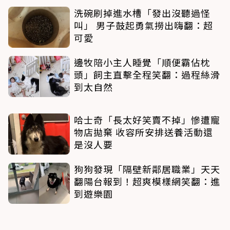
洗碗刷掉進水槽「發出沒聽過怪
叫」 男子鼓起勇氣撈出嗨翻：超
可愛
邊牧陪小主人睡覺「順便霸佔枕
頭」飼主直擊全程笑翻：過程絲滑
到太自然
哈士奇「長太好笑賣不掉」慘遭寵
物店拋棄 收容所安排送養活動還
是沒人要
狗狗發現「隔壁新鄰居職業」天天
翻陽台報到！超爽模樣網笑翻：進
到遊樂園