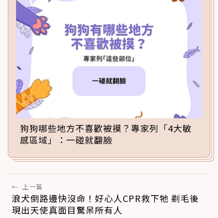
狗狗哪些地方不喜歡被摸？專家列「4大敏
感區域」：一碰就翻臉
←
上一篇
浪犬倒路邊快沒命！好心人CPR救下牠 剃毛後
現出天使真面目驚呆所有人