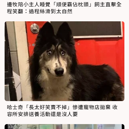
邊牧陪小主人睡覺「順便霸佔枕頭」飼主直擊全
程笑翻：過程絲滑到太自然
哈士奇「長太好笑賣不掉」慘遭寵物店拋棄 收
容所安排送養活動還是沒人要