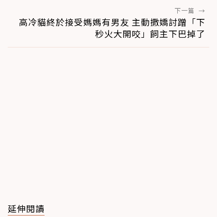
下一篇
→
高冷貓終於接受媽媽有男友 主動撒嬌討蹭「下
秒火大開咬」飼主下巴掉了
延伸閱讀