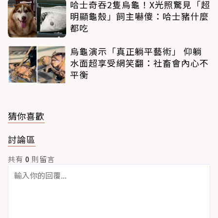
哈士奇吞2隻烏龜！X光照驚見「超
明顯龜殼」飼主嚇傻：哈士豬什麼
都吃
烏龜演示「真正躺平藝術」 仰躺
水面超享受網笑翻：社畜會內心不
平衡
猜你喜歡
討論區
共有
0
則留言