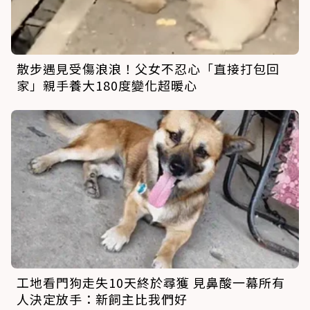
散步遇見受傷浪浪！父女不忍心「直接打包回
家」親手養大180度變化超暖心
工地看門狗走失10天終於尋獲 見鼻酸一幕所有
人決定放手：新飼主比我們好