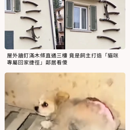
屋外牆釘滿木條直通三樓 竟是飼主打造「貓咪
專屬回家捷徑」鄰居看傻