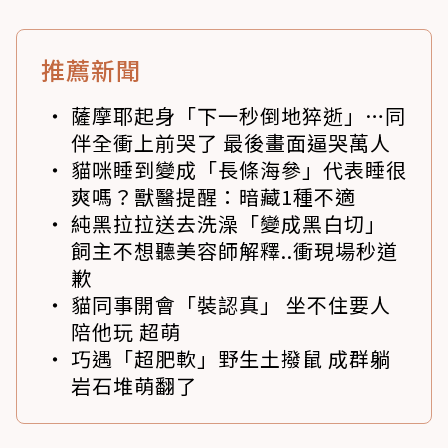
推薦新聞
薩摩耶起身「下一秒倒地猝逝」…同
伴全衝上前哭了 最後畫面逼哭萬人
貓咪睡到變成「長條海參」代表睡很
爽嗎？獸醫提醒：暗藏1種不適
純黑拉拉送去洗澡「變成黑白切」
飼主不想聽美容師解釋..衝現場秒道
歉
貓同事開會「裝認真」 坐不住要人
陪他玩 超萌
巧遇「超肥軟」野生土撥鼠 成群躺
岩石堆萌翻了