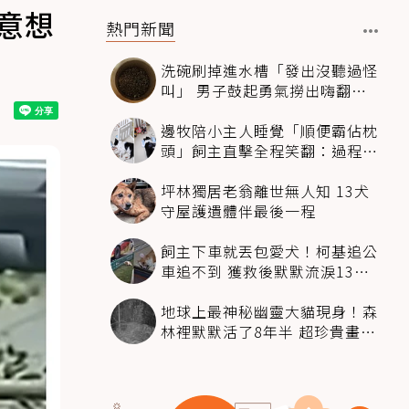
意想
熱門新聞
洗碗刷掉進水槽「發出沒聽過怪
叫」 男子鼓起勇氣撈出嗨翻：
超可愛
邊牧陪小主人睡覺「順便霸佔枕
頭」飼主直擊全程笑翻：過程絲
滑到太自然
坪林獨居老翁離世無人知 13犬
守屋護遺體伴最後一程
飼主下車就丟包愛犬！柯基追公
車追不到 獲救後默默流淚13萬
人心都碎了
地球上最神秘幽靈大貓現身！森
林裡默默活了8年半 超珍貴畫面
科學家嗨翻