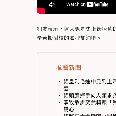
網友表示，這大概是史上最療癒
辛苦搬樹枝的海狸加油吧。
推薦新聞
貓皇剃毛途中見到上帝
翻
貓頭鷹揮手向人類求
澳牧散步突然轉頭「
窩心