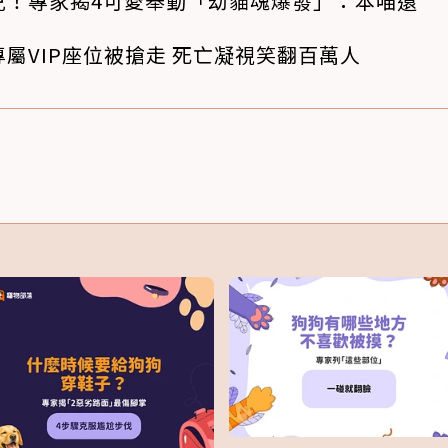
兒！專家揭4可愛舉動「幼貓魂爆發」：本喵還
屬VIP座位被搶走 死亡凝視笑翻百萬人