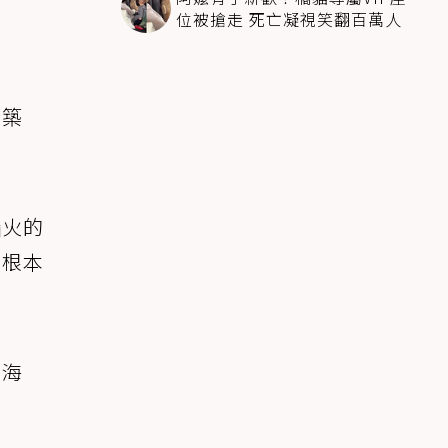
位被搶走 死亡凝視笑翻百萬人
於築
惱火的
，根本
隻海