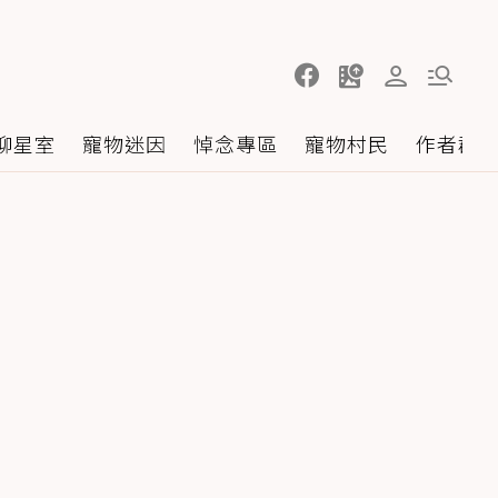
聊星室
寵物迷因
悼念專區
寵物村民
作者群