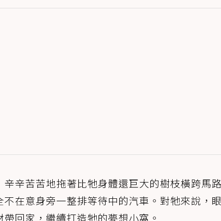
，辛辛苦苦地拖著比牠身體還巨大的樹枝橫跨馬
全不在意身旁一整排等待中的汽車。對牠來說，
材帶回家，繼續打造牠的夢想小窩。