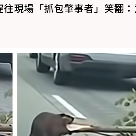
趕往現場「抓包肇事者」笑翻：