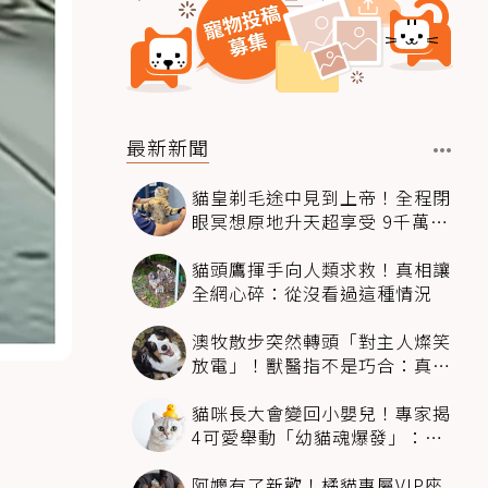
最新新聞
貓皇剃毛途中見到上帝！全程閉
眼冥想原地升天超享受 9千萬人
笑翻
貓頭鷹揮手向人類求救！真相讓
全網心碎：從沒看過這種情況
澳牧散步突然轉頭「對主人燦笑
放電」！獸醫指不是巧合：真相
超窩心
貓咪長大會變回小嬰兒！專家揭
4可愛舉動「幼貓魂爆發」：本
喵還想當寶寶～
阿嬤有了新歡！橘貓專屬VIP座