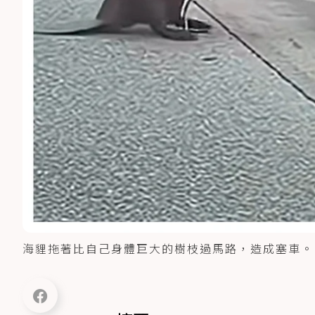
海貍拖著比自己身體巨大的樹枝過馬路，造成塞車。 圖/取自