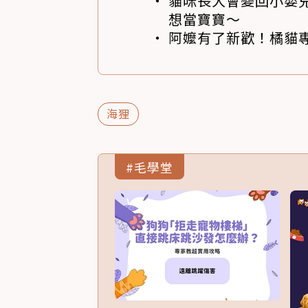
貓咪長大會變回小嬰
想當寶寶～
阿嬤有了新歡！橘貓專
海狸
#毛學堂