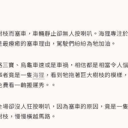
樹枝而塞車，車輛靜止卻無人按喇叭。海狸專注
是最療癒的塞車理由，駕駛們紛紛為牠加油。
路三寶、烏龜車速或是車禍，相信都是相當令人
事者竟是一隻
海狸
，看到牠拖著巨大樹枝的模樣
免費看一齣搬運秀。。
全場卻沒人狂按喇叭，因為塞車的原因，竟是一
樹枝，慢慢橫越馬路。