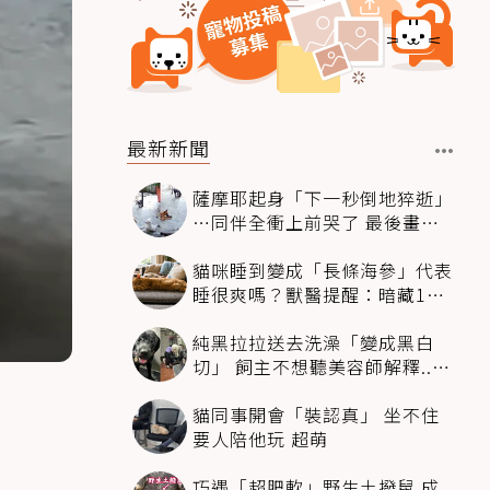
最新新聞
薩摩耶起身「下一秒倒地猝逝」
…同伴全衝上前哭了 最後畫面
逼哭萬人
貓咪睡到變成「長條海參」代表
睡很爽嗎？獸醫提醒：暗藏1種
不適
純黑拉拉送去洗澡「變成黑白
切」 飼主不想聽美容師解釋..衝
現場秒道歉
貓同事開會「裝認真」 坐不住
要人陪他玩 超萌
巧遇「超肥軟」野生土撥鼠 成