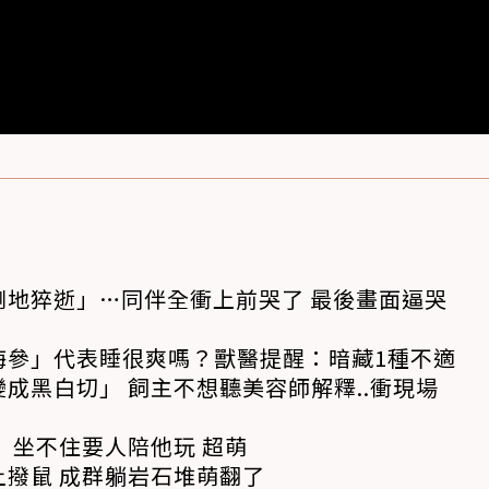
倒地猝逝」…同伴全衝上前哭了 最後畫面逼哭
海參」代表睡很爽嗎？獸醫提醒：暗藏1種不適
成黑白切」 飼主不想聽美容師解釋..衝現場
 坐不住要人陪他玩 超萌
撥鼠 成群躺岩石堆萌翻了