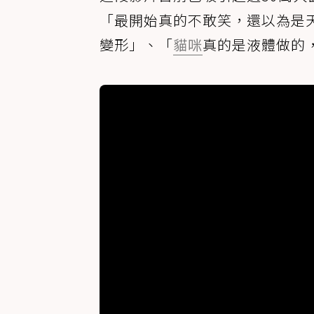
「最開始真的不敢笑，還以為是
變形」、「
貓咪
真的是液體做的