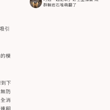
群躺岩石堆萌翻了
，吸引
形的模
想到下
毫無防
完全消
就連飼