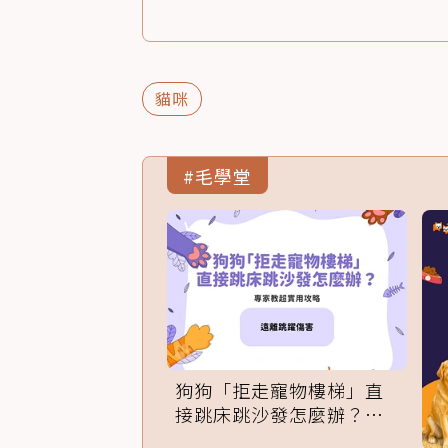
貓咪
#毛學堂
狗狗「拒走寵物樓梯」直
接跳床跳沙發怎麼辦？專
家訓練法必學