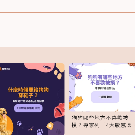
狗狗哪些地方不喜歡被
摸？專家列「4大敏感區
域」：一碰就翻臉