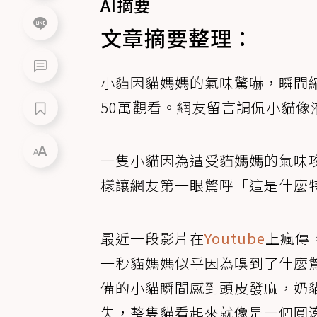
AI摘要
文章摘要整理：
小貓因貓媽媽的氣味驚嚇，瞬間縮
50萬觀看。網友留言調侃小貓像
一隻小貓因為遭受貓媽媽的氣味
樣讓網友第一眼驚呼「這是什麼
最近一段影片在
Youtube
上瘋傳
一秒貓媽媽似乎因為嗅到了什麼
備的小貓瞬間感到頭皮發麻，奶
失，整隻貓看起來就像是一個圓