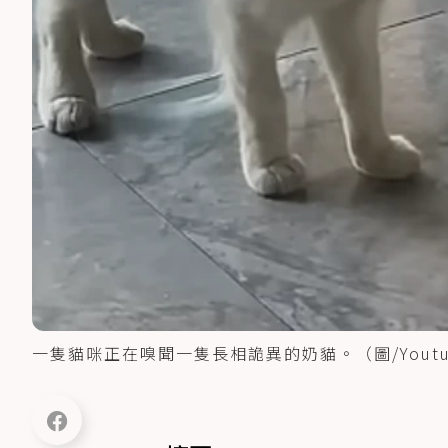
一隻貓咪正在嗅聞一隻長相詭異的奶貓。（圖/Youtu