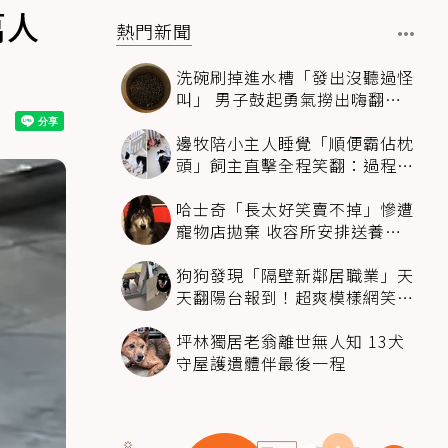
萬人
熱門新聞
洗碗刷掉進水槽「發出沒聽過怪
叫」 男子鼓起勇氣撈出嗨翻：
超可愛
邊牧陪小主人睡覺「順便霸佔枕
頭」飼主直擊全程笑翻：過程絲
滑到太自然
哈士奇「長太好笑賣不掉」慘遭
寵物店拋棄 收容所安排送養活
動還是沒人要
狗狗發現「隔壁新鄰居職業」天
天翻陽台報到！超爽模樣網笑
翻：進到遊樂園
坪林獨居老翁離世無人知 13犬
守屋護遺體伴最後一程