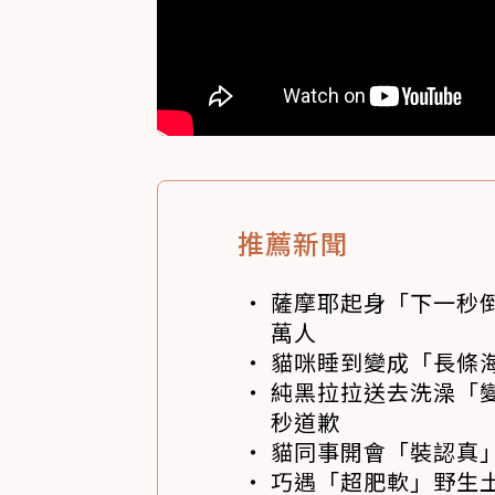
推薦新聞
薩摩耶起身「下一秒
萬人
貓咪睡到變成「長條
純黑拉拉送去洗澡「變
秒道歉
貓同事開會「裝認真」
巧遇「超肥軟」野生土