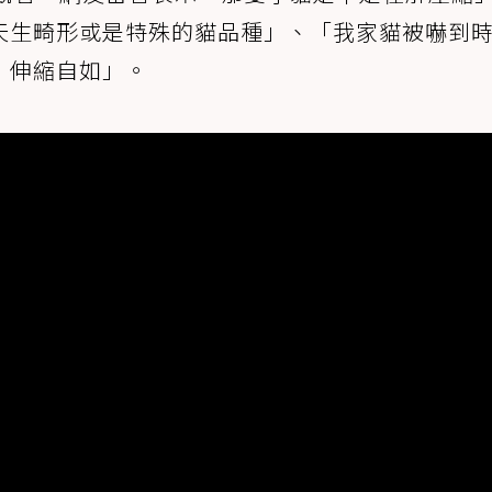
天生畸形或是特殊的貓品種」、「我家貓被嚇到
，伸縮自如」。