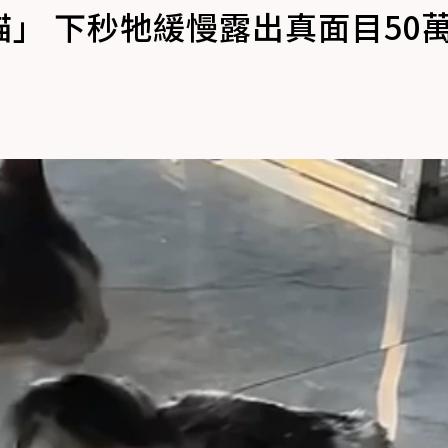
」 下秒牠緩慢露出真面目50