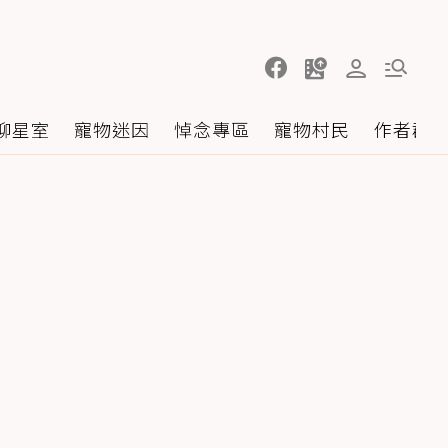
聊星室
寵物迷因
悼念專區
寵物村民
作者群