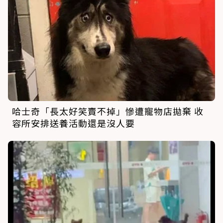
哈士奇「長太好笑賣不掉」慘遭寵物店拋棄 收
容所安排送養活動還是沒人要