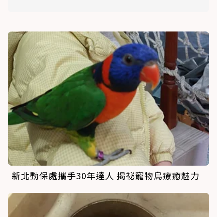
新北動保處攜手30年達人 揭祕寵物鳥療癒魅力