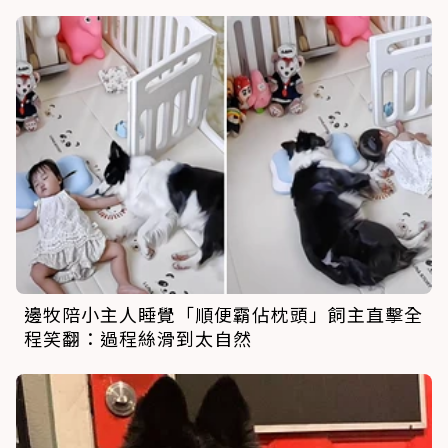
邊牧陪小主人睡覺「順便霸佔枕頭」飼主直擊全
程笑翻：過程絲滑到太自然