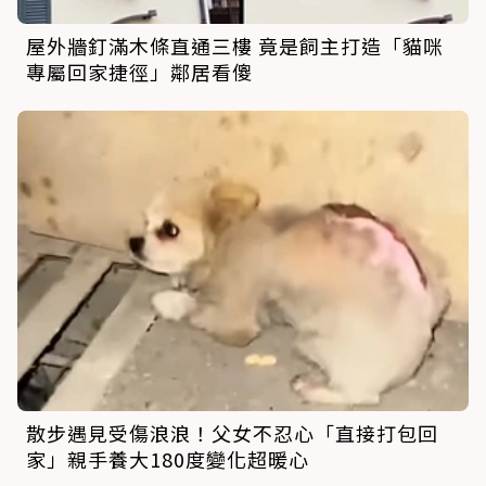
屋外牆釘滿木條直通三樓 竟是飼主打造「貓咪
專屬回家捷徑」鄰居看傻
散步遇見受傷浪浪！父女不忍心「直接打包回
家」親手養大180度變化超暖心