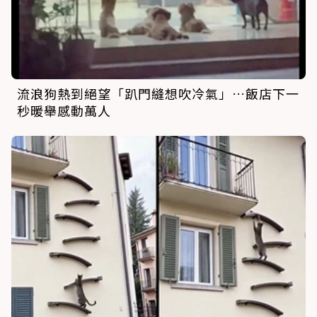
流浪狗熱到絕望「趴門縫想吹冷氣」…飯店下一
秒暖舉感動萬人