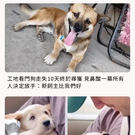
工地看門狗走失10天終於尋獲 見鼻酸一幕所有
人決定放手：新飼主比我們好