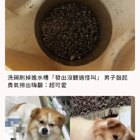
洗碗刷掉進水槽「發出沒聽過怪叫」 男子鼓起
勇氣撈出嗨翻：超可愛