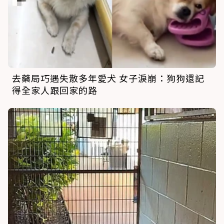
去藥局巧遇失散多年愛犬 女子淚崩：狗狗還記
得全家人跟回家的路