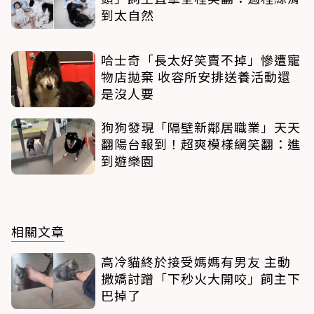
到太自然
哈士奇「長太好笑賣不掉」慘遭寵
物店拋棄 收容所安排送養活動還
是沒人要
狗狗發現「隔壁新鄰居職業」天天
翻陽台報到！超爽模樣網笑翻：進
到遊樂園
相關文章
高冷貓終於接受媽媽有男友 主動
撒嬌討蹭「下秒火大開咬」飼主下
巴掉了