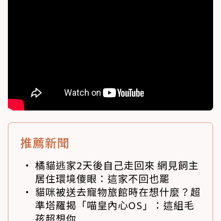
推薦新聞
橘貓逃家2天後自己走回來 網見飼主
居住環境傻眼：這家不回也罷
貓咪被送去寵物旅館時在想什麼？超
準塔羅揭「喵皇內心OS」：這組毛
孩超想你