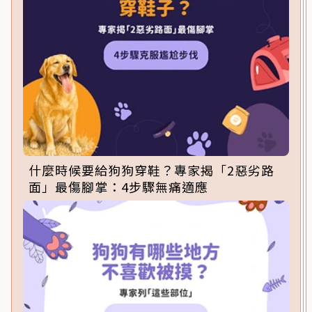
什麼時候要給狗狗穿鞋？專家揭「2惡劣路
面」最傷腳掌：4步驟無痛適應