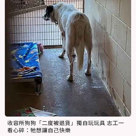
收容所狗狗「二度被退貨」獨自玩玩具 志工一
看心碎：牠想讓自己快樂