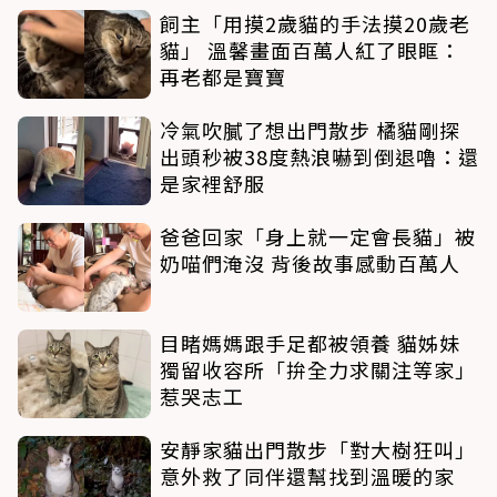
飼主「用摸2歲貓的手法摸20歲老
貓」 溫馨畫面百萬人紅了眼眶：
再老都是寶寶
冷氣吹膩了想出門散步 橘貓剛探
出頭秒被38度熱浪嚇到倒退嚕：還
是家裡舒服
爸爸回家「身上就一定會長貓」被
奶喵們淹沒 背後故事感動百萬人
目睹媽媽跟手足都被領養 貓姊妹
獨留收容所「拚全力求關注等家」
惹哭志工
安靜家貓出門散步「對大樹狂叫」
意外救了同伴還幫找到溫暖的家