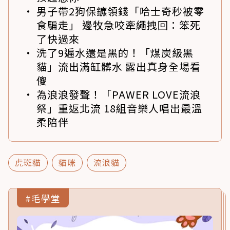
男子帶2狗保鑣領錢「哈士奇秒被零
食騙走」 邊牧急咬牽繩拽回：笨死
了快過來
洗了9遍水還是黑的！「煤炭級黑
貓」流出滿缸髒水 露出真身全場看
傻
為浪浪發聲！「PAWER LOVE流浪
祭」重返北流 18組音樂人唱出最溫
柔陪伴
虎斑貓
貓咪
流浪貓
#毛學堂