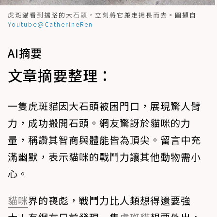
虎斑貓看到擋路的大石頭，立刻將它搬走揚長而去。圖擷自
Youtube@CatherineRen
AI摘要
文章摘要整理：
一隻虎斑貓因大石頭被困門口，展現驚人臂
力，成功搬開石頭。網友驚訝於貓咪的力
量，稱讚其智商與體能皆為頂尖。留言中充
滿幽默，表示貓咪的戰鬥力讓其他動物需小
心。
貓咪
界的喪彪，戰鬥力比人類想得還要強