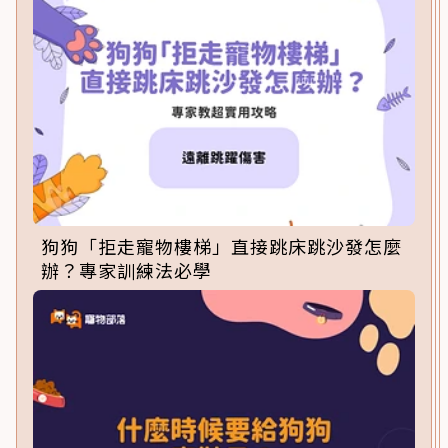
狗狗「拒走寵物樓梯」直接跳床跳沙發怎麼
辦？專家訓練法必學