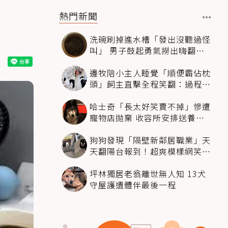
勸
熱門新聞
洗碗刷掉進水槽「發出沒聽過怪
叫」 男子鼓起勇氣撈出嗨翻：
超可愛
邊牧陪小主人睡覺「順便霸佔枕
頭」飼主直擊全程笑翻：過程絲
滑到太自然
哈士奇「長太好笑賣不掉」慘遭
寵物店拋棄 收容所安排送養活
動還是沒人要
狗狗發現「隔壁新鄰居職業」天
天翻陽台報到！超爽模樣網笑
翻：進到遊樂園
坪林獨居老翁離世無人知 13犬
守屋護遺體伴最後一程