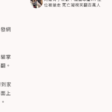
位被搶走 死亡凝視笑翻百萬人
引發網
出貓掌
笑翻。
想到家
桌面上
」。