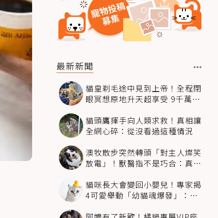
最新新聞
貓皇剃毛途中見到上帝！全程閉
眼冥想原地升天超享受 9千萬人
笑翻
貓頭鷹揮手向人類求救！真相讓
全網心碎：從沒看過這種情況
澳牧散步突然轉頭「對主人燦笑
放電」！獸醫指不是巧合：真相
超窩心
貓咪長大會變回小嬰兒！專家揭
4可愛舉動「幼貓魂爆發」：本
喵還想當寶寶～
阿嬤有了新歡！橘貓專屬VIP座