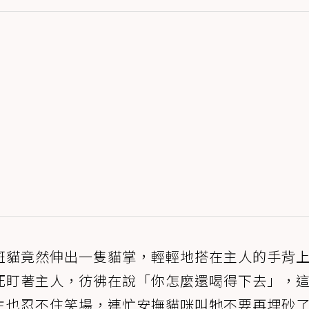
斑貓竟然伸出一隻貓掌，輕輕地搭在主人的手背
死盯著主人，彷彿在說「你怎麼還喝得下去」，
主也忍不住笑場，連忙安撫貓咪叫牠不要再埋砂