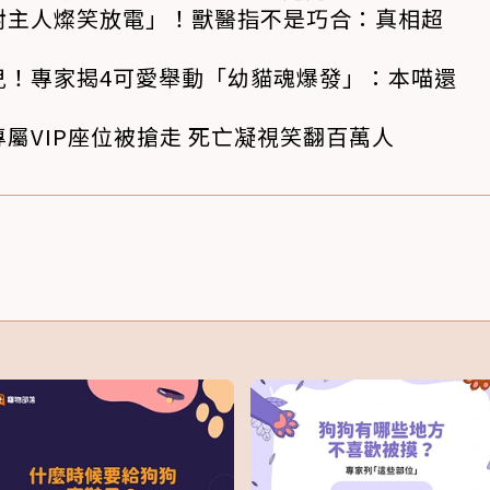
對主人燦笑放電」！獸醫指不是巧合：真相超
兒！專家揭4可愛舉動「幼貓魂爆發」：本喵還
屬VIP座位被搶走 死亡凝視笑翻百萬人