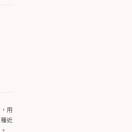
上，用
這種近
了。