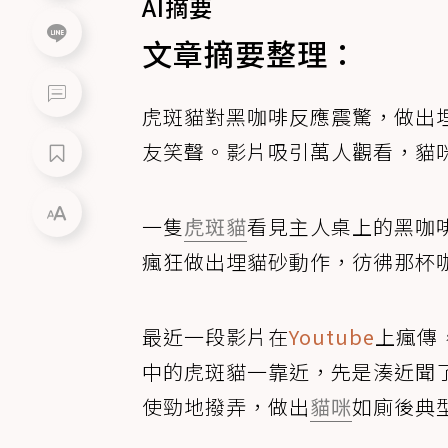
AI摘要
文章摘要整理：
虎斑貓對黑咖啡反應震驚，做出
友笑聲。影片吸引萬人觀看，貓
一隻
虎斑貓
看見主人桌上的黑咖
瘋狂做出埋貓砂動作，彷彿那杯
最近一段影片在
Youtube
上瘋傳
中的虎斑貓一靠近，先是湊近聞
使勁地撥弄，做出
貓咪
如廁後典