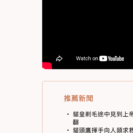
推薦新聞
貓皇剃毛途中見到上帝
翻
貓頭鷹揮手向人類求