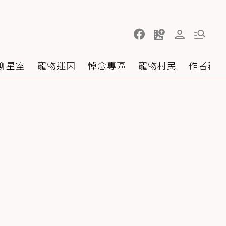
聊星室
寵物迷因
悼念專區
寵物村民
作者群