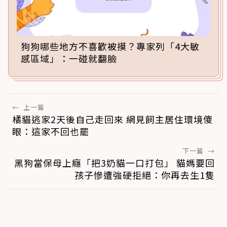
狗狗哪些地方不喜歡被摸？專家列「4大敏
感區域」：一碰就翻臉
←
上一篇
橘貓逃家2天後自己走回來 網見飼主居住環境傻
眼：這家不回也罷
下一篇
→
黑狗當保母上癮「把3奶貓一口打包」 貓媽要回
孩子慘遭強硬拒絕：你再去生1隻