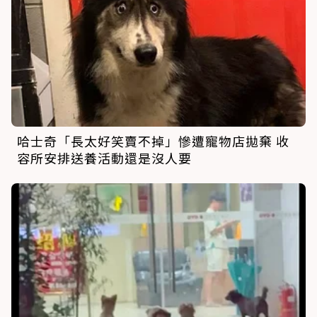
哈士奇「長太好笑賣不掉」慘遭寵物店拋棄 收
容所安排送養活動還是沒人要