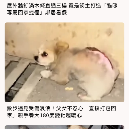
屋外牆釘滿木條直通三樓 竟是飼主打造「貓咪
專屬回家捷徑」鄰居看傻
散步遇見受傷浪浪！父女不忍心「直接打包回
家」親手養大180度變化超暖心