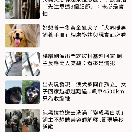
「先注意這3個細節」：未必是害
怕
好想養一隻黃金獵犬？「犬界暖男
飼養手冊」相處祕訣與現實面必看
橘貓剛溜出門就被柯基趕回家 飼
主反應萬人笑翻：看來是慣犯
出去玩發現「浪犬被同伴孤立」女
子回家越想越難過...飆車4500km
只為收編牠
純黑拉拉送去洗澡「變成黑白切」
飼主不想聽美容師解釋..衝現場秒
道歉