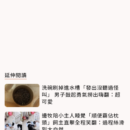
延伸閱讀
洗碗刷掉進水槽「發出沒聽過怪
叫」 男子鼓起勇氣撈出嗨翻：超
可愛
邊牧陪小主人睡覺「順便霸佔枕
頭」飼主直擊全程笑翻：過程絲滑
到太自然