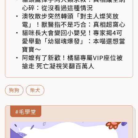
心碎：從沒看過這種情況
澳牧散步突然轉頭「對主人燦笑放
電」！獸醫指不是巧合：真相超窩心
貓咪長大會變回小嬰兒！專家揭4可
愛舉動「幼貓魂爆發」：本喵還想當
寶寶～
阿嬤有了新歡！橘貓專屬VIP座位被
搶走 死亡凝視笑翻百萬人
狗狗
柴犬
#毛學堂