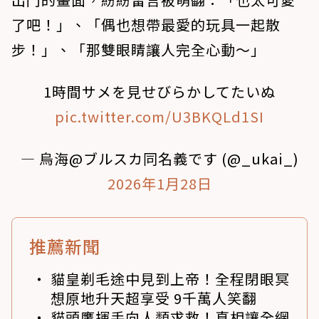
了吧！」、「偶也想帶最愛的玩具一起散
步！」、「那雙眼睛讓人完全心動～」
1時間サメを見せびらかしてたいぬ
pic.twitter.com/U3BKQLd1SI
— 烏海@ブルスカ同名義です (@_ukai_)
2026年1月28日
推薦新聞
貓皇剃毛途中見到上帝！全程閉眼冥
想原地升天超享受 9千萬人笑翻
貓頭鷹揮手向人類求救！真相讓全網