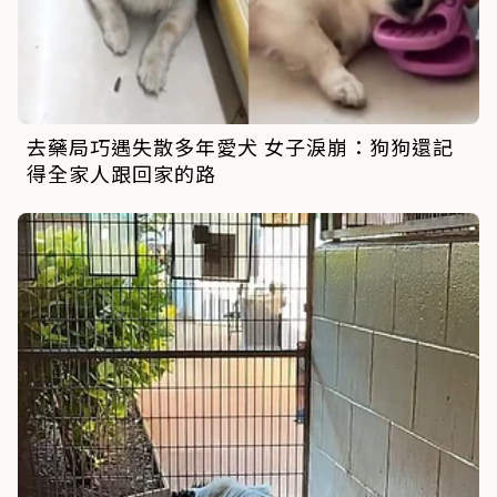
去藥局巧遇失散多年愛犬 女子淚崩：狗狗還記
得全家人跟回家的路