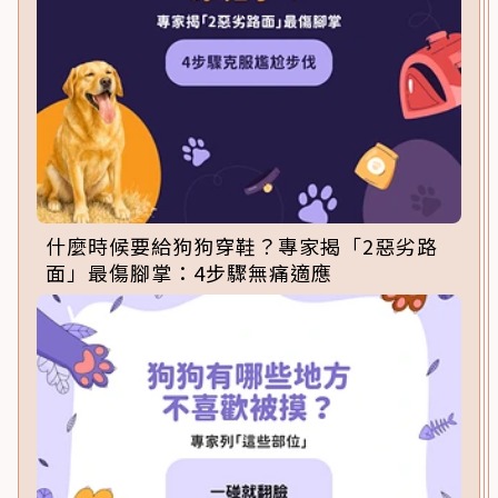
什麼時候要給狗狗穿鞋？專家揭「2惡劣路
面」最傷腳掌：4步驟無痛適應