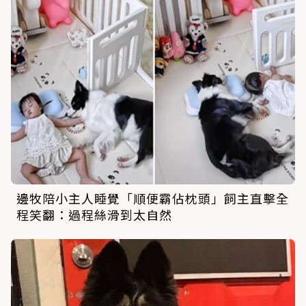
邊牧陪小主人睡覺「順便霸佔枕頭」飼主直擊全
程笑翻：過程絲滑到太自然