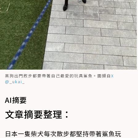
黑狗出門散步都要帶著自己最愛的玩具鯊魚。圖擷自
X
@_ukai_
AI摘要
文章摘要整理：
日本一隻柴犬每次散步都堅持帶著鯊魚玩