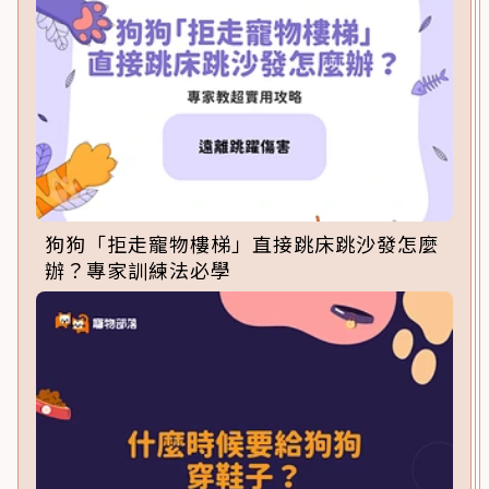
狗狗「拒走寵物樓梯」直接跳床跳沙發怎麼
辦？專家訓練法必學