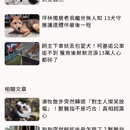
坪林獨居老翁離世無人知 13犬守
屋護遺體伴最後一程
飼主下車就丟包愛犬！柯基追公車
追不到 獲救後默默流淚13萬人心
都碎了
相關文章
澳牧散步突然轉頭「對主人燦笑放
電」！獸醫指不是巧合：真相超窩
心
狗狗突然躲起來是怎麼了？獸醫指