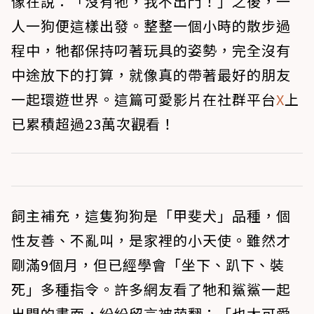
像在說：「沒有牠，我不出門！」之後，一
人一狗便這樣出發。整整一個小時的散步過
程中，牠都保持叼著玩具的姿勢，完全沒有
中途放下的打算，就像真的帶著最好的朋友
一起環遊世界。這篇可愛影片在社群平台
X
上
已累積超過23萬次觀看！
飼主補充，這隻狗狗是「甲斐犬」品種，個
性友善、不亂叫，是家裡的小天使。雖然才
剛滿9個月，但已經學會「坐下、趴下、裝
死」多種指令。許多網友看了牠和鯊鯊一起
出門的畫面，紛紛留言被萌翻：「也太可愛