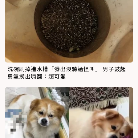
洗碗刷掉進水槽「發出沒聽過怪叫」 男子鼓起
勇氣撈出嗨翻：超可愛