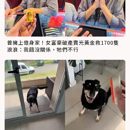
曾擁上億身家！女富豪破產賣光黃金救1700隻
浪浪：我餓沒關係，牠們不行