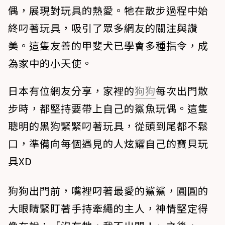
偶，展現對玩具的熱愛。牠在散步過程中始
終叼著玩具，吸引了眾多網友的關注與讚
美。這隻友善的甲斐犬已學會多種指令，成
為家中的小天使。
日本有位網友分享，家裡的
狗狗
每次出門散
步時，都堅持要帶上自己的鯊魚玩偶。這隻
聰明的黑狗緊緊叼著玩具，從頭到尾都不鬆
口，準備向每個遇見的人炫耀自己的寶貝玩
具XD
狗狗出門前，嘴裡叼著最愛的鯊鯊，圓圓的
大眼睛緊盯著手持牽繩的主人，神情堅定得