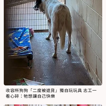
收容所狗狗「二度被退貨」獨自玩玩具 志工一
看心碎：牠想讓自己快樂