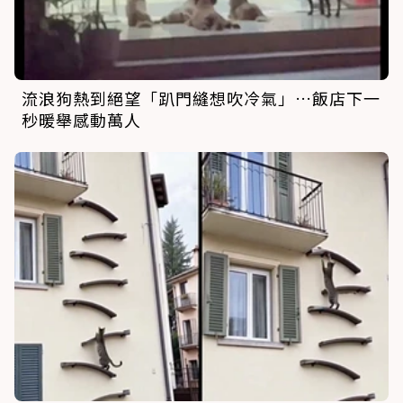
流浪狗熱到絕望「趴門縫想吹冷氣」…飯店下一
秒暖舉感動萬人