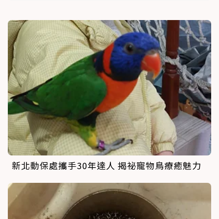
新北動保處攜手30年達人 揭祕寵物鳥療癒魅力