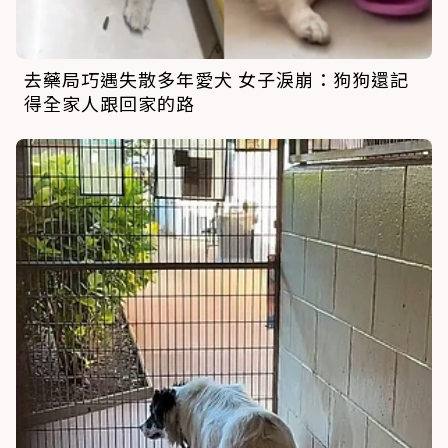
去藥局巧遇失散多年愛犬 女子淚崩：狗狗還記
得全家人跟回家的路