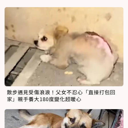
散步遇見受傷浪浪！父女不忍心「直接打包回
家」親手養大180度變化超暖心