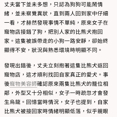
丈夫當下並未多想，只認為狗狗可能鬧情
緒，並未察覺異狀，直到兩人回到家中仔細
一看，才赫然發現事情不單純，原來女子在
寵物店接錯了狗，把別人家的比熊犬抱回
家。這隻被誤帶走的小狗一路安靜，卻始終
顯得不安，狀況與熟悉環境時明顯不同。
發現出錯後，丈夫立刻抱著這隻比熊犬返回
寵物店，這才順利找回自家真正的愛犬。事
後
寵物美容師
確認原來兩隻比熊犬的籠位相
鄰，外型又十分相似，女子一時疏忽才會發
生烏龍。回憶當時情況，女子也提到，自家
比熊犬被接回家時情緒明顯低落，似乎親眼