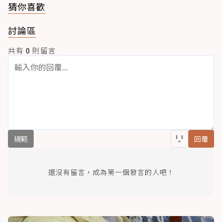
猜你喜歡
討論區
共有
0
則留言
規範
回覆
還沒有留言，成為第一個發言的人吧！