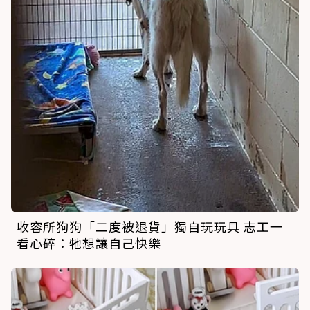
收容所狗狗「二度被退貨」獨自玩玩具 志工一
看心碎：牠想讓自己快樂