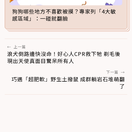
狗狗哪些地方不喜歡被摸？專家列「4大敏
感區域」：一碰就翻臉
←
上一篇
浪犬倒路邊快沒命！好心人CPR救下牠 剃毛後
現出天使真面目驚呆所有人
下一篇
→
巧遇「超肥軟」野生土撥鼠 成群躺岩石堆萌翻
了