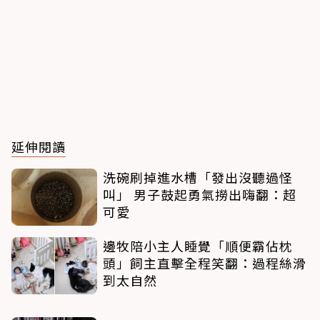
延伸閱讀
洗碗刷掉進水槽「發出沒聽過怪
叫」 男子鼓起勇氣撈出嗨翻：超
可愛
邊牧陪小主人睡覺「順便霸佔枕
頭」飼主直擊全程笑翻：過程絲滑
到太自然