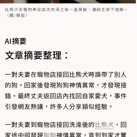
比熊犬去寵物美容店洗完澡之後一直臭臉，讓飼主很不理解。
（圖/搜狐）
AI摘要
文章摘要整理：
一對夫妻在寵物店接回比熊犬時誤帶了別人
的狗。回家後發現狗狗神情異常，才發現接
錯。最終丈夫返回店內找回自家愛犬，事件
引發網友熱議，許多人分享類似經驗。
一對夫妻到寵物店接回洗澡後的
比熊犬
，回
家途中卻發現
狗狗
神情異常，直到到家才驚