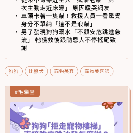
次主動走近床邊」 原因暖哭網友
車頭卡著一隻貓！救援人員一看驚覺
身分不單純「這不是浪貓」
男子發現狗狗溺水「不顧安危跳進急
流」 牠獲救後跟隨恩人不停搖尾致
謝
狗狗
比熊犬
寵物美容
寵物美容師
#毛學堂