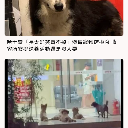
哈士奇「長太好笑賣不掉」慘遭寵物店拋棄 收
容所安排送養活動還是沒人要