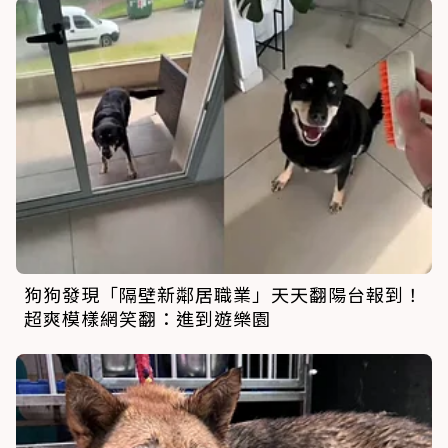
狗狗發現「隔壁新鄰居職業」天天翻陽台報到！
超爽模樣網笑翻：進到遊樂園