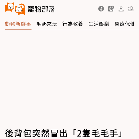
動物新鮮事
毛起來玩
行為教養
生活娛樂
醫療保健
後背包突然冒出「2隻毛毛手」