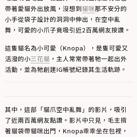
帶著愛貓外出放風，沒想到
貓咪
那不安分的
小手從袋子設計的洞洞中伸出，在空中亂
舞，可愛的小爪子竟吸引近2百萬網友按讚。
這隻貓名為小可愛（Knopa），是隻可愛又
活潑的小
三花貓
，主人常常帶著牠一起出外
活動，並為牠創建IG帳號紀錄其生活軌跡。
其中，這部「貓爪空中亂舞」的影片，吸引
了近兩百萬網友點讚。影片中只見，毛主揹
著貓袋帶貓咪出門，Knopa乖乖坐在包裡，