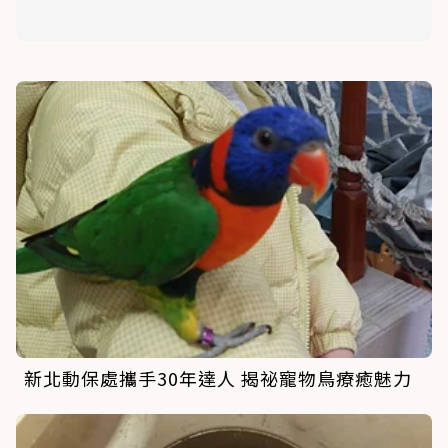
新北動保處攜手30年達人 揭祕寵物鳥療癒魅力