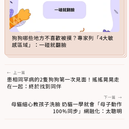
狗狗哪些地方不喜歡被摸？專家列「4大敏
感區域」：一碰就翻臉
←
上一篇
患相同罕病的2隻狗狗第一次見面！搖搖晃晃走
在一起：終於找到同伴
下一篇
→
母貓細心教孩子洗臉 奶貓一學就會「母子動作
100%同步」網融化：太聰明