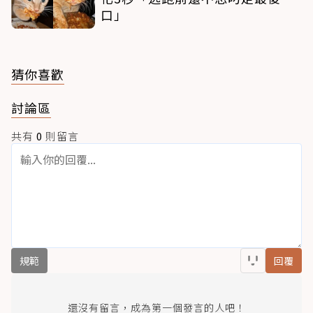
口」
猜你喜歡
討論區
共有
0
則留言
規範
回覆
還沒有留言，成為第一個發言的人吧！