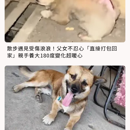
散步遇見受傷浪浪！父女不忍心「直接打包回
家」親手養大180度變化超暖心