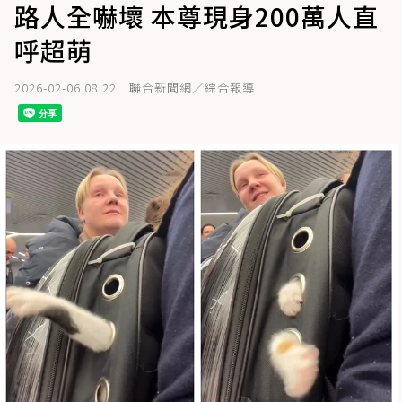
路人全嚇壞 本尊現身200萬人直
呼超萌
2026-02-06 08:22
聯合新聞網／綜合報導