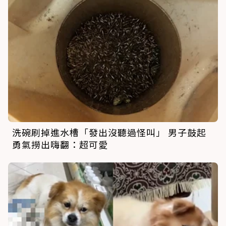
洗碗刷掉進水槽「發出沒聽過怪叫」 男子鼓起
勇氣撈出嗨翻：超可愛