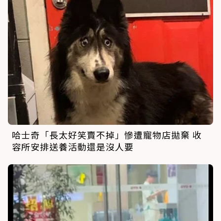
哈士奇「長太好笑賣不掉」慘遭寵物店拋棄 收
容所安排送養活動還是沒人要