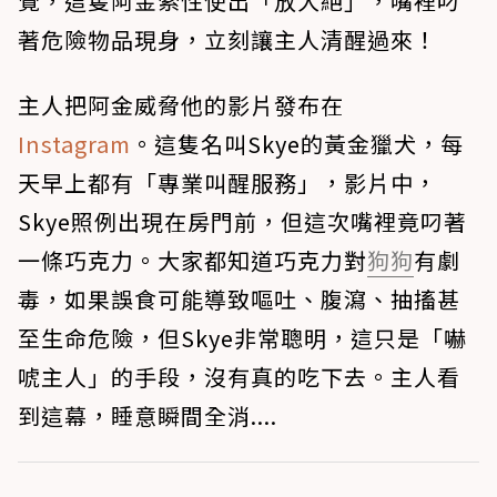
覺，這隻阿金索性使出「放大絕」，嘴裡叼
著危險物品現身，立刻讓主人清醒過來！
主人把阿金威脅他的影片發布在
Instagram
。這隻名叫Skye的黃金獵犬，每
天早上都有「專業叫醒服務」，影片中，
Skye照例出現在房門前，但這次嘴裡竟叼著
一條巧克力。大家都知道巧克力對
狗狗
有劇
毒，如果誤食可能導致嘔吐、腹瀉、抽搐甚
至生命危險，但Skye非常聰明，這只是「嚇
唬主人」的手段，沒有真的吃下去。主人看
到這幕，睡意瞬間全消....