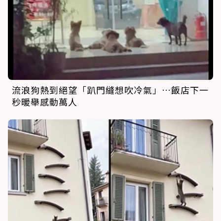
流浪狗熱到絕望「趴門縫想吹冷氣」…飯店下一
秒暖舉感動萬人