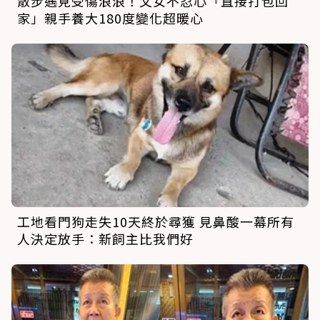
散步遇見受傷浪浪！父女不忍心「直接打包回
家」親手養大180度變化超暖心
工地看門狗走失10天終於尋獲 見鼻酸一幕所有
人決定放手：新飼主比我們好