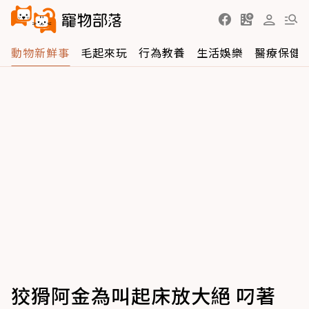
動物新鮮事
毛起來玩
行為教養
生活娛樂
醫療保健
狡猾阿金為叫起床放大絕 叼著