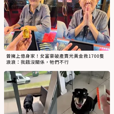
曾擁上億身家！女富豪破產賣光黃金救1700隻
浪浪：我餓沒關係，牠們不行