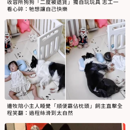
收容所狗狗「二度被退貨」獨自玩玩具 志工一
看心碎：牠想讓自己快樂
邊牧陪小主人睡覺「順便霸佔枕頭」飼主直擊全
程笑翻：過程絲滑到太自然