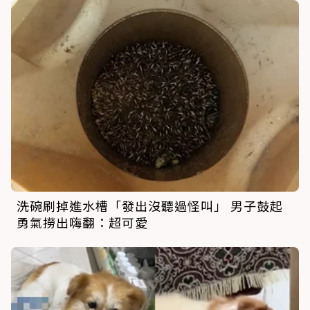
洗碗刷掉進水槽「發出沒聽過怪叫」 男子鼓起
勇氣撈出嗨翻：超可愛