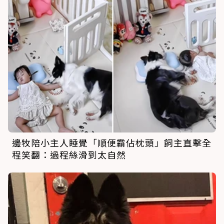
邊牧陪小主人睡覺「順便霸佔枕頭」飼主直擊全
程笑翻：過程絲滑到太自然