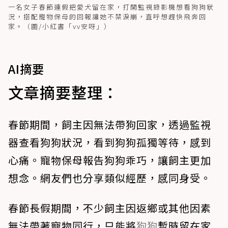
一名女子春節連假把愛犬留在家，打開監視錄影機想看狗狗狀
況，搭配寵物保母的回報讓她不禁淚崩，直呼想趕快飛奔回
家。（圖/小紅書「vv安呀」）
AI摘要
文章摘要整理：
春節期間，飼主因無法帶狗回家，透過監視
器查看狗狗狀況，看到狗狗孤獨等待，感到
心痛。寵物保母報告狗狗乖巧，讓飼主更加
想念。網友們也分享類似經歷，感同身受。
春節長假期間，不少飼主因返鄉或其他因素
無法帶著寵物同行，只能將
狗狗
暫時留在家