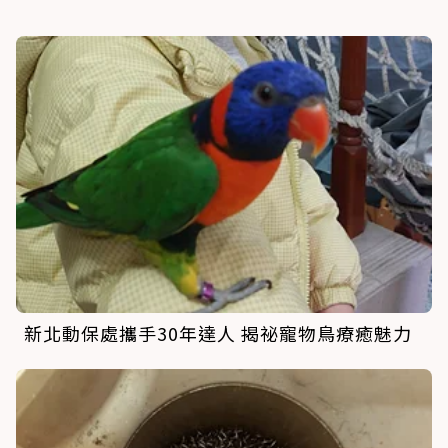
新北動保處攜手30年達人 揭祕寵物鳥療癒魅力