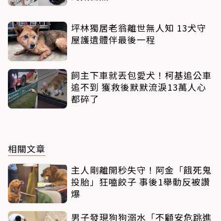
坪林獨居老翁離世無人知 13犬守
屋護遺體伴最後一程
飼主下車就丟包愛犬！柯基追公車
追不到 獲救後默默流淚13萬人心
都碎了
相關文章
主人剛離開秒失守！阿金「餓死鬼
投胎」狂嗑餃子 事後1舉動反被讚
爆
男子發現狗狗溺水「不顧安危跳進