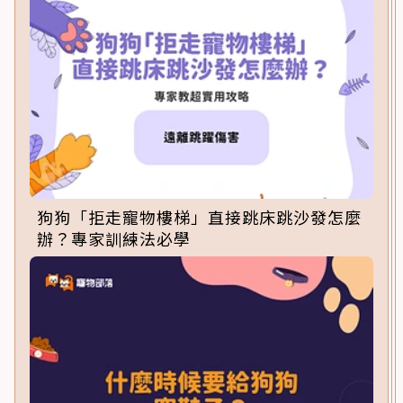
狗狗「拒走寵物樓梯」直接跳床跳沙發怎麼
辦？專家訓練法必學