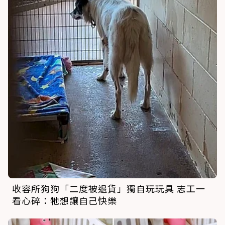
收容所狗狗「二度被退貨」獨自玩玩具 志工一
看心碎：牠想讓自己快樂