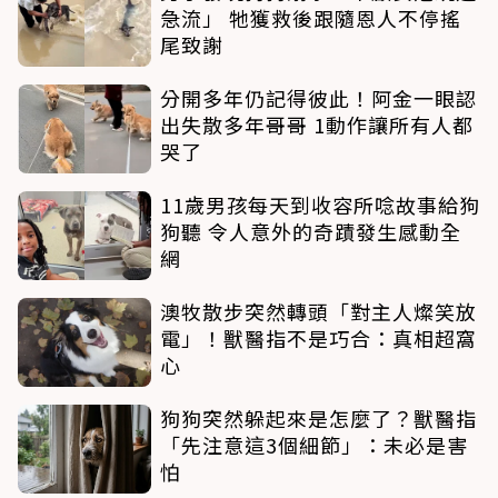
急流」 牠獲救後跟隨恩人不停搖
尾致謝
分開多年仍記得彼此！阿金一眼認
出失散多年哥哥 1動作讓所有人都
哭了
11歲男孩每天到收容所唸故事給狗
狗聽 令人意外的奇蹟發生感動全
網
澳牧散步突然轉頭「對主人燦笑放
電」！獸醫指不是巧合：真相超窩
心
狗狗突然躲起來是怎麼了？獸醫指
「先注意這3個細節」：未必是害
怕