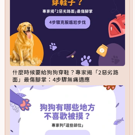
什麼時候要給狗狗穿鞋？專家揭「2惡劣路
面」最傷腳掌：4步驟無痛適應