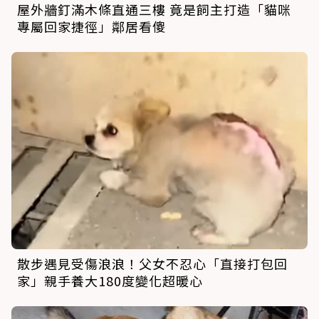
屋外牆釘滿木條直通三樓 竟是飼主打造「貓咪
專屬回家捷徑」鄰居看傻
散步遇見受傷浪浪！父女不忍心「直接打包回
家」親手養大180度變化超暖心