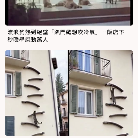
流浪狗熱到絕望「趴門縫想吹冷氣」…飯店下一
秒暖舉感動萬人