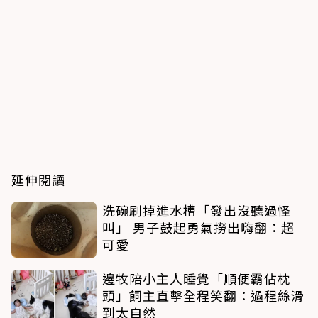
延伸閱讀
洗碗刷掉進水槽「發出沒聽過怪
叫」 男子鼓起勇氣撈出嗨翻：超
可愛
邊牧陪小主人睡覺「順便霸佔枕
頭」飼主直擊全程笑翻：過程絲滑
到太自然