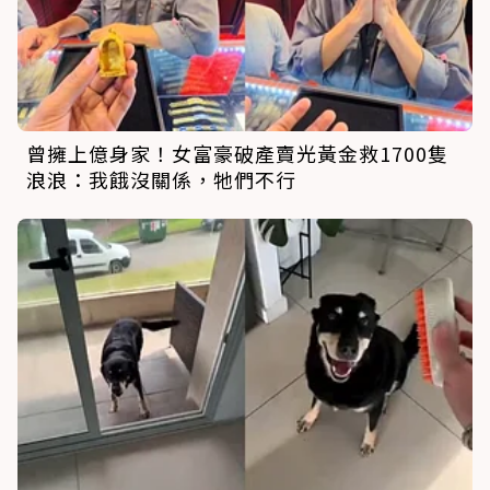
曾擁上億身家！女富豪破產賣光黃金救1700隻
浪浪：我餓沒關係，牠們不行