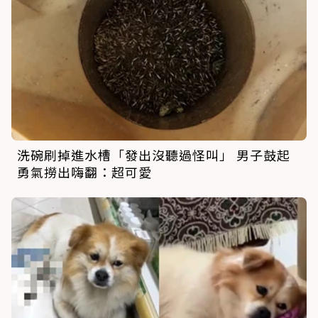
洗碗刷掉進水槽「發出沒聽過怪叫」 男子鼓起
勇氣撈出嗨翻：超可愛