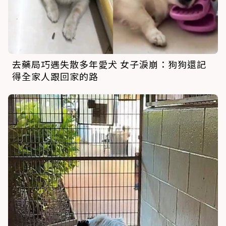
去藥局巧遇失散多年愛犬 女子淚崩：狗狗還記
得全家人跟回家的路