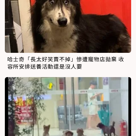
哈士奇「長太好笑賣不掉」慘遭寵物店拋棄 收
容所安排送養活動還是沒人要