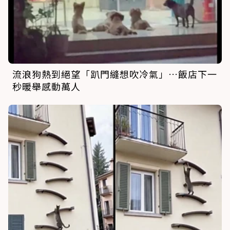
流浪狗熱到絕望「趴門縫想吹冷氣」…飯店下一
秒暖舉感動萬人