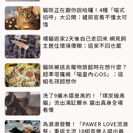
貓咪正在跟你說哈囉！4種「喵式
招呼」大公開：鏟屎官看不懂太可
惜
橘貓逃家2天後自己走回來 網見飼
主居住環境傻眼：這家不回也罷
貓咪被送去寵物旅館時在想什麼？
超準塔羅揭「喵皇內心OS」：這
組毛孩超想你
洗了9遍水還是黑的！「煤炭級黑
貓」流出滿缸髒水 露出真身全場
看傻
為浪浪發聲！「PAWER LOVE流浪
祭」重返北流 18組音樂人唱出最