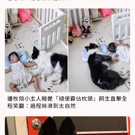
邊牧陪小主人睡覺「順便霸佔枕頭」飼主直擊全
程笑翻：過程絲滑到太自然