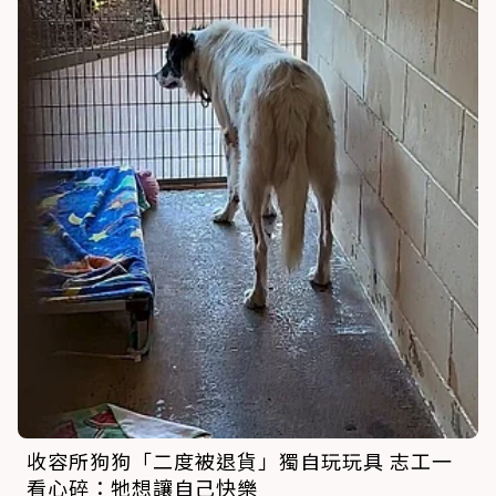
收容所狗狗「二度被退貨」獨自玩玩具 志工一
看心碎：牠想讓自己快樂