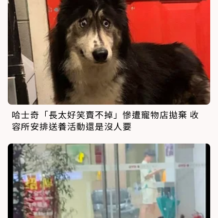
哈士奇「長太好笑賣不掉」慘遭寵物店拋棄 收
容所安排送養活動還是沒人要