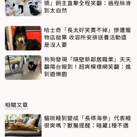
頭」飼主直擊全程笑翻：過程絲滑
到太自然
哈士奇「長太好笑賣不掉」慘遭寵
物店拋棄 收容所安排送養活動還
是沒人要
狗狗發現「隔壁新鄰居職業」天天
翻陽台報到！超爽模樣網笑翻：進
到遊樂園
相關文章
貓咪睡到變成「長條海參」代表睡
很爽嗎？獸醫提醒：暗藏1種不適