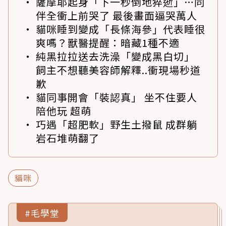
薩摩耶起身「下一秒倒地猝逝」…同
伴全衝上前哭了 最後畫面逼哭萬人
貓咪睡到變成「長條海參」代表睡很
爽嗎？獸醫提醒：暗藏1種不適
純黑拉拉送去洗澡「變成黑白切」
飼主不想聽美容師解釋..衝現場秒道
歉
貓同事開會「裝認真」 坐不住要人
陪他玩 超萌
巧遇「超肥軟」野生土撥鼠 成群躺
岩石堆萌翻了
貓咪
#毛學堂