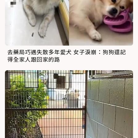
去藥局巧遇失散多年愛犬 女子淚崩：狗狗還記
得全家人跟回家的路