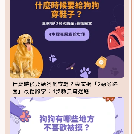
什麼時候要給狗狗穿鞋？專家揭「2惡劣路
面」最傷腳掌：4步驟無痛適應