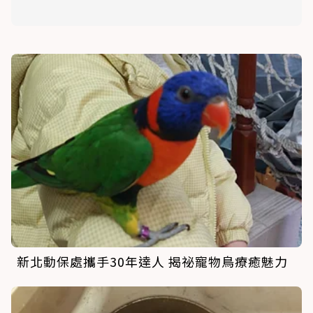
新北動保處攜手30年達人 揭祕寵物鳥療癒魅力