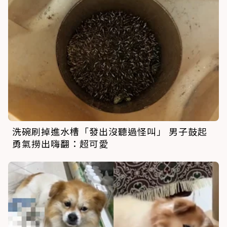
洗碗刷掉進水槽「發出沒聽過怪叫」 男子鼓起
勇氣撈出嗨翻：超可愛