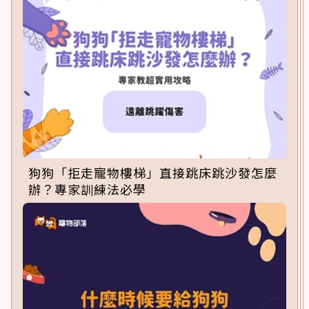
狗狗「拒走寵物樓梯」直接跳床跳沙發怎麼
辦？專家訓練法必學