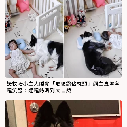
邊牧陪小主人睡覺「順便霸佔枕頭」飼主直擊全
程笑翻：過程絲滑到太自然