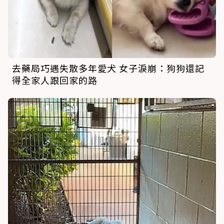
去藥局巧遇失散多年愛犬 女子淚崩：狗狗還記
得全家人跟回家的路