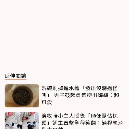
延伸閱讀
洗碗刷掉進水槽「發出沒聽過怪
叫」 男子鼓起勇氣撈出嗨翻：超
可愛
邊牧陪小主人睡覺「順便霸佔枕
頭」飼主直擊全程笑翻：過程絲滑