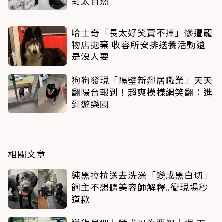
到太自然
哈士奇「長太好笑賣不掉」慘遭寵
物店拋棄 收容所安排送養活動還
是沒人要
狗狗發現「隔壁新鄰居職業」天天
翻陽台報到！超爽模樣網笑翻：進
到遊樂園
相關文章
純黑拉拉送去洗澡「變成黑白切」
飼主不想聽美容師解釋..衝現場秒
道歉