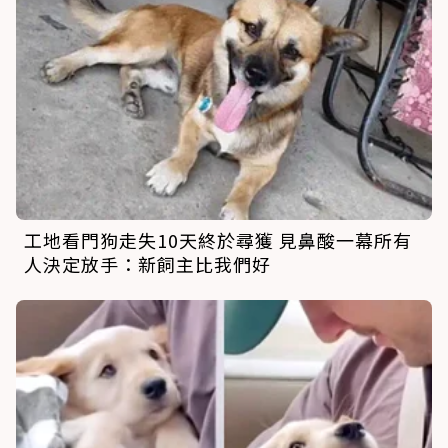
工地看門狗走失10天終於尋獲 見鼻酸一幕所有
人決定放手：新飼主比我們好