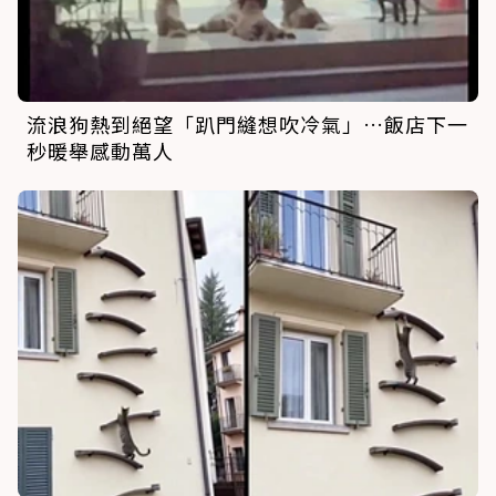
流浪狗熱到絕望「趴門縫想吹冷氣」…飯店下一
秒暖舉感動萬人