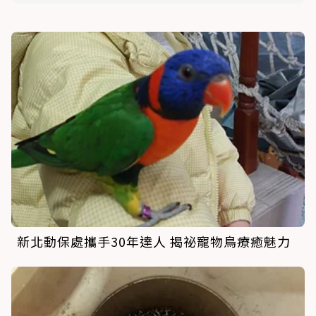
新北動保處攜手30年達人 揭祕寵物鳥療癒魅力