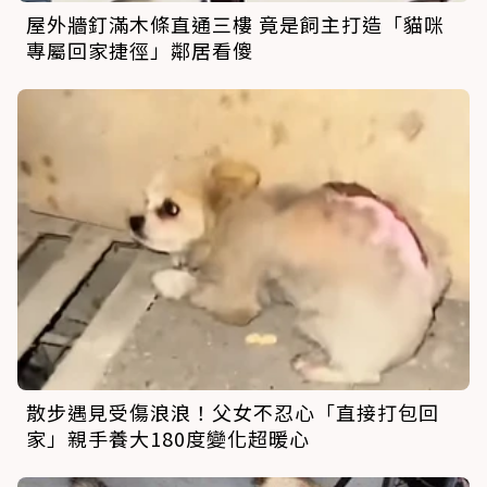
屋外牆釘滿木條直通三樓 竟是飼主打造「貓咪
專屬回家捷徑」鄰居看傻
散步遇見受傷浪浪！父女不忍心「直接打包回
家」親手養大180度變化超暖心