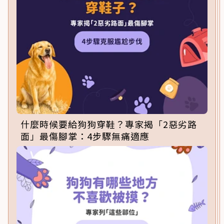
什麼時候要給狗狗穿鞋？專家揭「2惡劣路
面」最傷腳掌：4步驟無痛適應