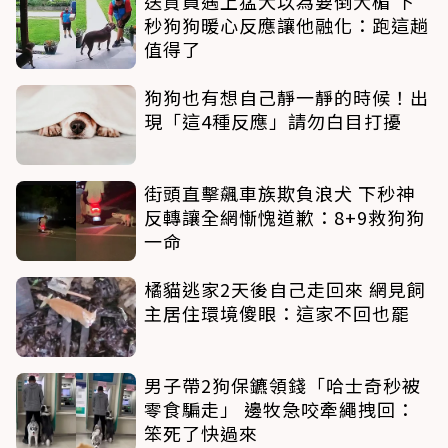
送貨員遇上猛犬以為要倒大楣 下
秒狗狗暖心反應讓他融化：跑這趟
值得了
狗狗也有想自己靜一靜的時候！出
現「這4種反應」請勿白目打擾
街頭直擊飆車族欺負浪犬 下秒神
反轉讓全網慚愧道歉：8+9救狗狗
一命
橘貓逃家2天後自己走回來 網見飼
主居住環境傻眼：這家不回也罷
男子帶2狗保鑣領錢「哈士奇秒被
零食騙走」 邊牧急咬牽繩拽回：
笨死了快過來