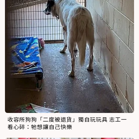
收容所狗狗「二度被退貨」獨自玩玩具 志工一
看心碎：牠想讓自己快樂