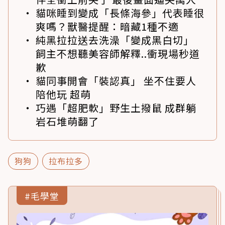
貓咪睡到變成「長條海參」代表睡很
爽嗎？獸醫提醒：暗藏1種不適
純黑拉拉送去洗澡「變成黑白切」
飼主不想聽美容師解釋..衝現場秒道
歉
貓同事開會「裝認真」 坐不住要人
陪他玩 超萌
巧遇「超肥軟」野生土撥鼠 成群躺
岩石堆萌翻了
狗狗
拉布拉多
#毛學堂