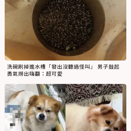
洗碗刷掉進水槽「發出沒聽過怪叫」 男子鼓起
勇氣撈出嗨翻：超可愛