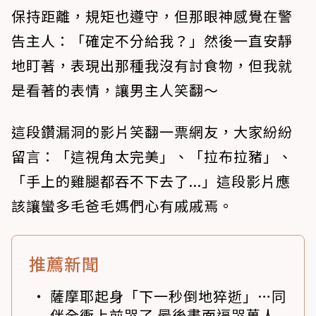
保持距離，規矩也遵守，但那眼神感覺在警
告主人：「確定不分給我？」然後一直安靜
地盯著，表現出那種我沒有討食物，但我就
是看著的表情，讓男主人笑翻～
這段鑽漏洞的影片笑翻一票網友，大家紛紛
留言：「這視角太完美」、「拉布拉豬」、
「手上的雞腿都吞不下去了...」這段影片應
該讓蠻多毛爸毛媽們心有戚戚焉。
推薦新聞
薩摩耶起身「下一秒倒地猝逝」…同
伴全衝上前哭了 最後畫面逼哭萬人