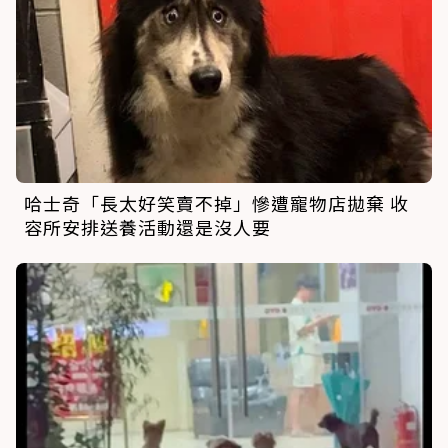
哈士奇「長太好笑賣不掉」慘遭寵物店拋棄 收
容所安排送養活動還是沒人要