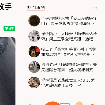
放手
熱門新聞
洗碗刷掉進水槽「發出沒聽過怪
叫」 男子鼓起勇氣撈出嗨翻：
超可愛
邊牧陪小主人睡覺「順便霸佔枕
頭」飼主直擊全程笑翻：過程絲
滑到太自然
哈士奇「長太好笑賣不掉」慘遭
寵物店拋棄 收容所安排送養活
動還是沒人要
狗狗發現「隔壁新鄰居職業」天
天翻陽台報到！超爽模樣網笑
翻：進到遊樂園
坪林獨居老翁離世無人知 13犬
守屋護遺體伴最後一程