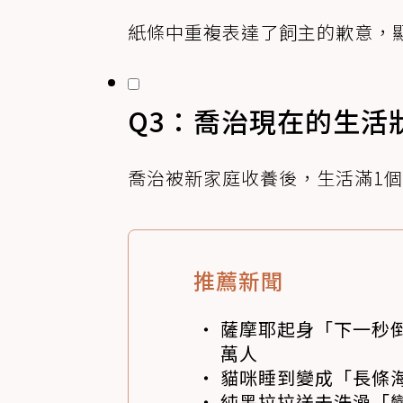
紙條中重複表達了飼主的歉意，
Q3：喬治現在的生活
喬治被新家庭收養後，生活滿1
推薦新聞
薩摩耶起身「下一秒
萬人
貓咪睡到變成「長條
純黑拉拉送去洗澡「變