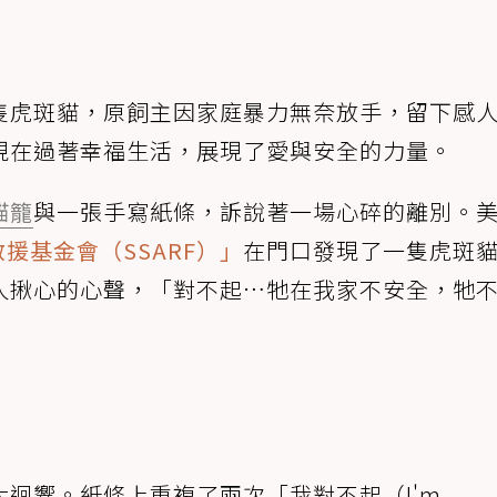
隻虎斑貓，原飼主因家庭暴力無奈放手，留下感
現在過著幸福生活，展現了愛與安全的力量。
貓籠
與一張手寫紙條，訴說著一場心碎的離別。
動物救援基金會（SSARF）」
在門口發現了一隻虎斑
人揪心的心聲，「對不起…牠在我家不安全，牠
迴響。紙條上重複了兩次「我對不起（I'm