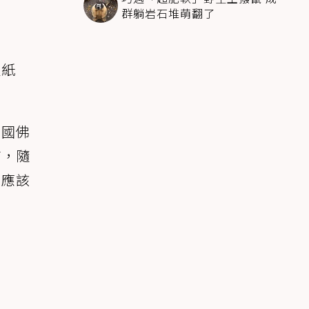
群躺岩石堆萌翻了
人紙
美國佛
貓，隨
不應該