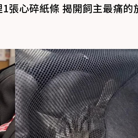
裡1張心碎紙條 揭開飼主最痛的