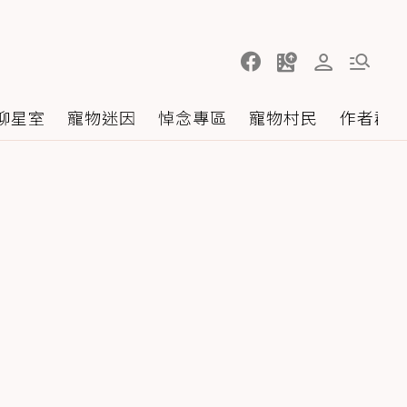
聊星室
寵物迷因
悼念專區
寵物村民
作者群