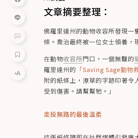
文章摘要整理：
佛羅里達州的動物收容所發現一
條。喬治最終被一位女士領養，
在動物
收容所
門口，一個無聲的
羅里達州的
「Saving Sage
附的紙條上，潦草的字跡印著令
受到傷害。請幫幫牠。」
走投無路的最後溫柔
這張紙條隨即在社群媒體引發廣大