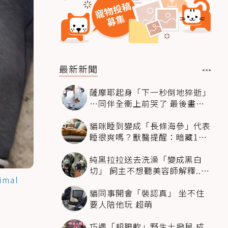
最新新聞
薩摩耶起身「下一秒倒地猝逝」
…同伴全衝上前哭了 最後畫面
逼哭萬人
貓咪睡到變成「長條海參」代表
睡很爽嗎？獸醫提醒：暗藏1種
不適
純黑拉拉送去洗澡「變成黑白
切」 飼主不想聽美容師解釋..衝
imal
現場秒道歉
貓同事開會「裝認真」 坐不住
要人陪他玩 超萌
巧遇「超肥軟」野生土撥鼠 成