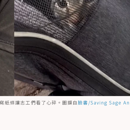
寫紙條讓志工們看了心碎。圖擷自
臉書/Saving Sage An