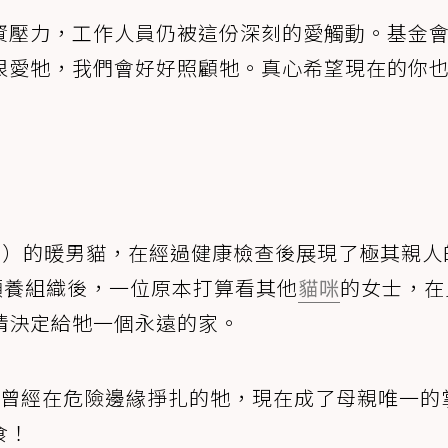
資壓力，工作人員仍被這份深刻的愛觸動。基金
很愛牠，我們會好好照顧牠。真心希望現在的你
gie）的暖男貓，在經過健康檢查後展現了極其親人
lub領養組織後，一位原本打算看其他
貓咪
的女士，在
情決定給牠一個永遠的家。
。曾經在危險邊緣掙扎的牠，現在成了母親唯一的
食！