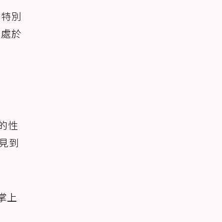
會特別
也處於
的性
見到
掌上