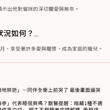
顯示出他對貓咪的深切關愛與無奈。
狀況如何？
個月，享受著許多愛與關懷，成為家庭的寵兒。
倒地猝逝」…同伴全衝上前哭了 最後畫面逼哭
海參」代表睡很爽嗎？獸醫提醒：暗藏1種不適
成黑白切」 飼主不想聽美容師解釋..衝現場