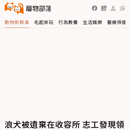
動物新鮮事
毛起來玩
行為教養
生活娛樂
醫療保健
浪犬被遺棄在收容所 志工發現領