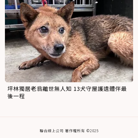
坪林獨居老翁離世無人知 13犬守屋護遺體伴最
後一程
聯合線上公司 著作權所有 ©2025