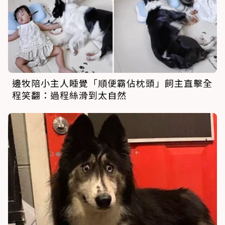
邊牧陪小主人睡覺「順便霸佔枕頭」飼主直擊全
程笑翻：過程絲滑到太自然