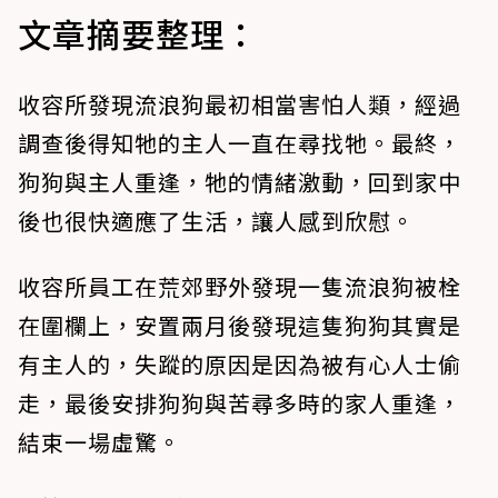
文章摘要整理：
收容所發現流浪狗最初相當害怕人類，經過
調查後得知牠的主人一直在尋找牠。最終，
狗狗與主人重逢，牠的情緒激動，回到家中
後也很快適應了生活，讓人感到欣慰。
收容所員工在荒郊野外發現一隻流浪狗被栓
在圍欄上，安置兩月後發現這隻狗狗其實是
有主人的，失蹤的原因是因為被有心人士偷
走，最後安排狗狗與苦尋多時的家人重逢，
結束一場虛驚。