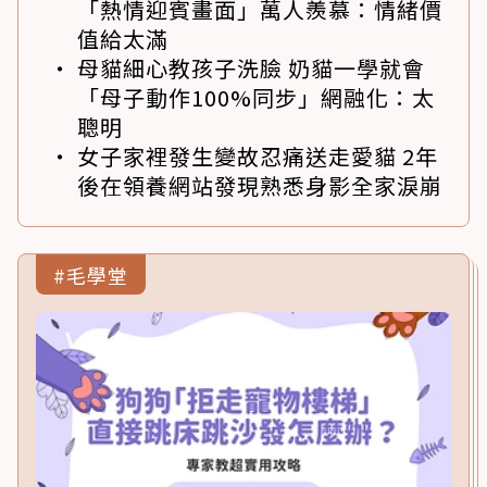
「熱情迎賓畫面」萬人羨慕：情緒價
值給太滿
母貓細心教孩子洗臉 奶貓一學就會
「母子動作100%同步」網融化：太
聰明
女子家裡發生變故忍痛送走愛貓 2年
後在領養網站發現熟悉身影全家淚崩
#毛學堂