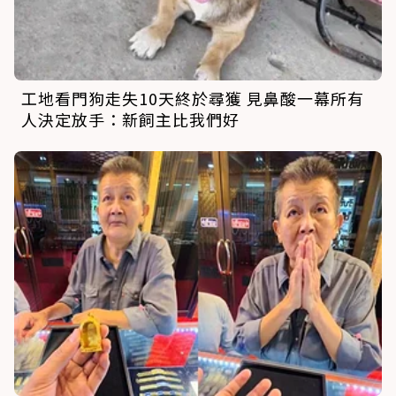
工地看門狗走失10天終於尋獲 見鼻酸一幕所有
人決定放手：新飼主比我們好