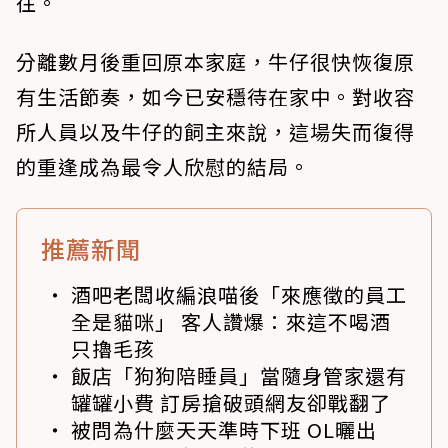
往。
分離數月後重回原本家庭，牛仔很快恢復原
有生活節奏，如今已安穩待在家中。對收容
所人員以及牛仔的飼主來說，這場失而復得
的重逢成為最令人欣慰的結局。
推薦新聞
酒吧老闆收編浪喵後「來應徵的員工
全是貓咪」 客人讚爆：來這不喝酒
只擼毛孩
飯店「狗狗陪睡員」當隨身管家還有
罐罐小費 訂房搶破頭網友卻戰翻了
被問為什麼天天準時下班 OL曬出