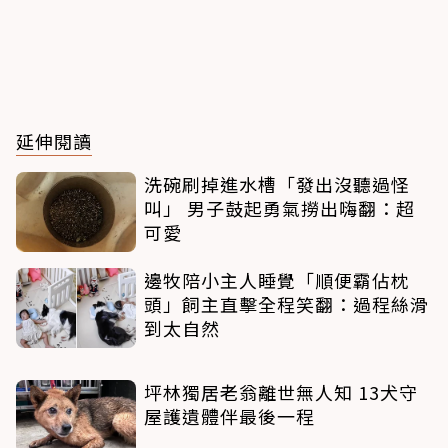
延伸閱讀
洗碗刷掉進水槽「發出沒聽過怪
叫」 男子鼓起勇氣撈出嗨翻：超
可愛
邊牧陪小主人睡覺「順便霸佔枕
頭」飼主直擊全程笑翻：過程絲滑
到太自然
坪林獨居老翁離世無人知 13犬守
屋護遺體伴最後一程