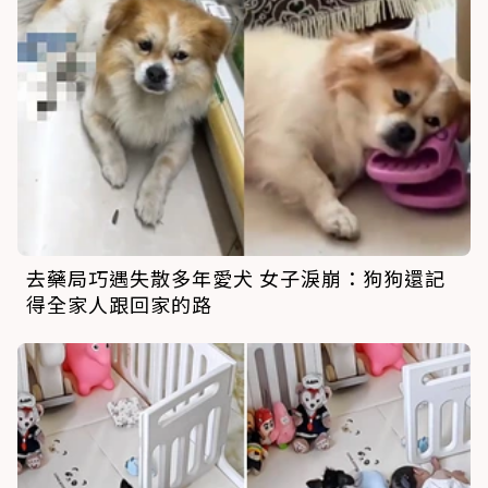
去藥局巧遇失散多年愛犬 女子淚崩：狗狗還記
得全家人跟回家的路