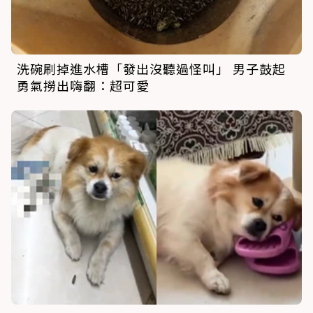
洗碗刷掉進水槽「發出沒聽過怪叫」 男子鼓起
勇氣撈出嗨翻：超可愛