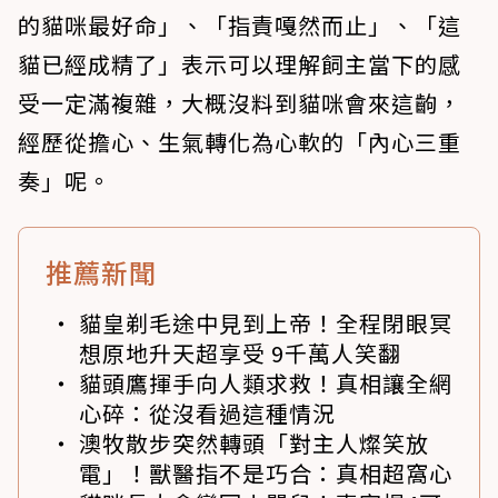
的貓咪最好命」、「指責嘎然而止」、「這
貓已經成精了」表示可以理解飼主當下的感
受一定滿複雜，大概沒料到貓咪會來這齣，
經歷從擔心、生氣轉化為心軟的「內心三重
奏」呢。
推薦新聞
貓皇剃毛途中見到上帝！全程閉眼冥
想原地升天超享受 9千萬人笑翻
貓頭鷹揮手向人類求救！真相讓全網
心碎：從沒看過這種情況
澳牧散步突然轉頭「對主人燦笑放
電」！獸醫指不是巧合：真相超窩心