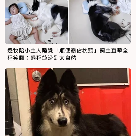
邊牧陪小主人睡覺「順便霸佔枕頭」飼主直擊全
程笑翻：過程絲滑到太自然