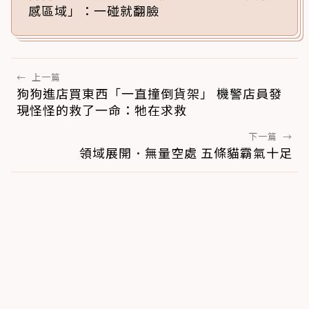
感區域」：一碰就翻臉
←
上一篇
狗狗進店買東西「一直撞倒貨架」 機警店員發
現怪怪的救了一命：牠在求救
下一篇
→
領域展開．無量空處 五條貓霸氣十足