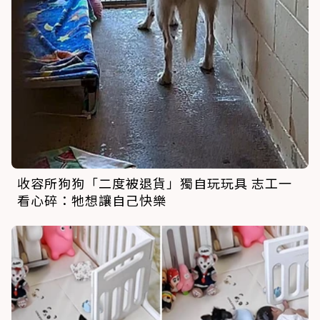
收容所狗狗「二度被退貨」獨自玩玩具 志工一
看心碎：牠想讓自己快樂