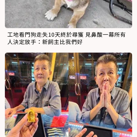
工地看門狗走失10天終於尋獲 見鼻酸一幕所有
人決定放手：新飼主比我們好