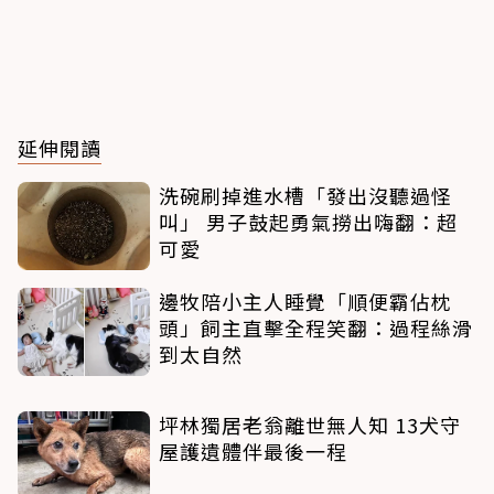
延伸閱讀
洗碗刷掉進水槽「發出沒聽過怪
叫」 男子鼓起勇氣撈出嗨翻：超
可愛
邊牧陪小主人睡覺「順便霸佔枕
頭」飼主直擊全程笑翻：過程絲滑
到太自然
坪林獨居老翁離世無人知 13犬守
屋護遺體伴最後一程