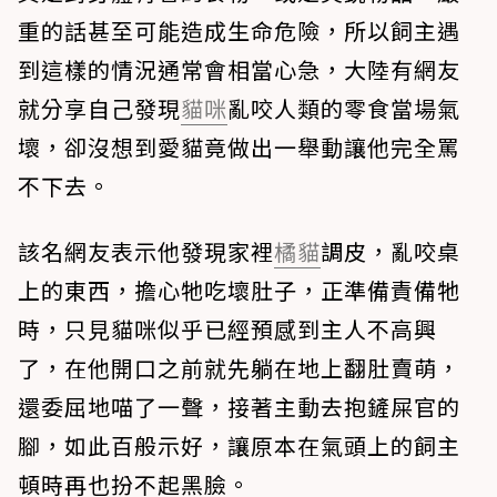
重的話甚至可能造成生命危險，所以飼主遇
到這樣的情況通常會相當心急，大陸有網友
就分享自己發現
貓咪
亂咬人類的零食當場氣
壞，卻沒想到愛貓竟做出一舉動讓他完全罵
不下去。
該名網友表示他發現家裡
橘貓
調皮，亂咬桌
上的東西，擔心牠吃壞肚子，正準備責備牠
時，只見貓咪似乎已經預感到主人不高興
了，在他開口之前就先躺在地上翻肚賣萌，
還委屈地喵了一聲，接著主動去抱鏟屎官的
腳，如此百般示好，讓原本在氣頭上的飼主
頓時再也扮不起黑臉。