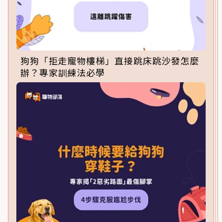
狗狗「拒走寵物樓梯」直接跳床跳沙發怎麼
辦？專家訓練法必學