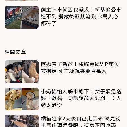
飼主下車就丟包愛犬！柯基追公車
追不到 獲救後默默流淚13萬人心
都碎了
相關文章
阿嬤有了新歡！橘貓專屬VIP座位
被搶走 死亡凝視笑翻百萬人
小奶貓怕人躲車底下！女子緊急送
醫「獸醫一句話讓萬人淚崩」：人
類太過份
橘貓逃家2天後自己走回來 網見飼
主居住環境傻眼：這家不回也罷