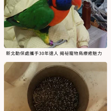
新北動保處攜手30年達人 揭祕寵物鳥療癒魅力