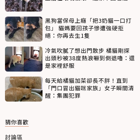
黑狗當保母上癮「把3奶貓一口打
包」 貓媽要回孩子慘遭強硬拒
絕：你再去生1隻
冷氣吹膩了想出門散步 橘貓剛探
出頭秒被38度熱浪嚇到倒退嚕：還
是家裡舒服
每天給橘貓加菜卻長不胖！直到
「門口冒出貓咪家族」女子瞬間清
醒：集團犯罪
猜你喜歡
討論區