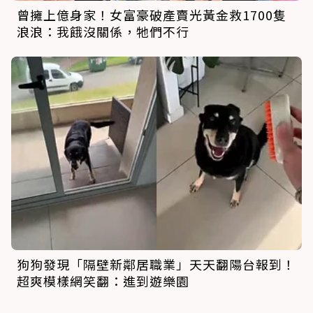
曾擁上億身家！女富豪破產賣光黃金救1700隻
浪浪：我餓沒關係，牠們不行
狗狗發現「隔壁新鄰居職業」天天翻陽台報到！
超爽模樣網笑翻：進到遊樂園