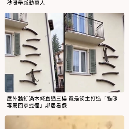
秒暖舉感動萬人
屋外牆釘滿木條直通三樓 竟是飼主打造「貓咪
專屬回家捷徑」鄰居看傻