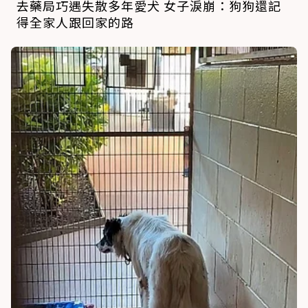
去藥局巧遇失散多年愛犬 女子淚崩：狗狗還記
得全家人跟回家的路