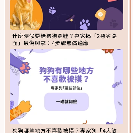
什麼時候要給狗狗穿鞋？專家揭「2惡劣路
面」最傷腳掌：4步驟無痛適應
狗狗哪些地方不喜歡被摸？專家列「4大敏