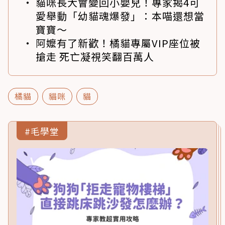
貓咪長大會變回小嬰兒！專家揭4可
愛舉動「幼貓魂爆發」：本喵還想當
寶寶～
阿嬤有了新歡！橘貓專屬VIP座位被
搶走 死亡凝視笑翻百萬人
橘貓
貓咪
貓
#毛學堂