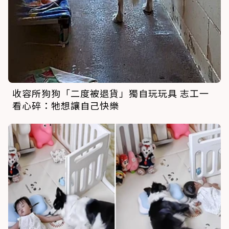
收容所狗狗「二度被退貨」獨自玩玩具 志工一
看心碎：牠想讓自己快樂