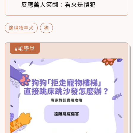
反應萬人笑翻：看來是慣犯
邊境牧羊犬
狗
#毛學堂