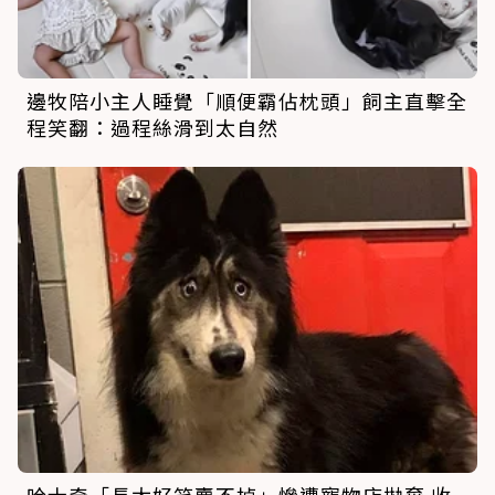
邊牧陪小主人睡覺「順便霸佔枕頭」飼主直擊全
程笑翻：過程絲滑到太自然