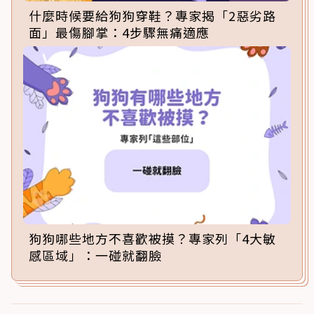
什麼時候要給狗狗穿鞋？專家揭「2惡劣路
面」最傷腳掌：4步驟無痛適應
狗狗哪些地方不喜歡被摸？專家列「4大敏
感區域」：一碰就翻臉