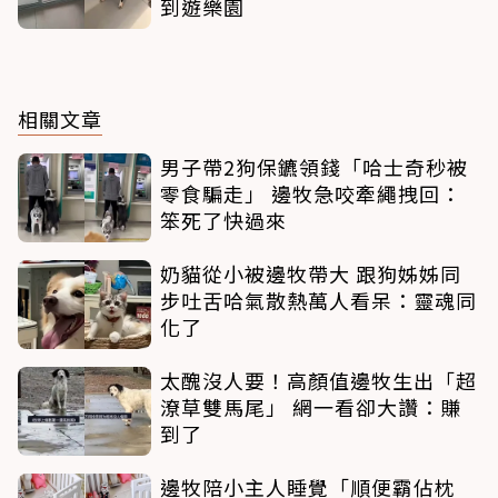
到遊樂園
相關文章
男子帶2狗保鑣領錢「哈士奇秒被
零食騙走」 邊牧急咬牽繩拽回：
笨死了快過來
奶貓從小被邊牧帶大 跟狗姊姊同
步吐舌哈氣散熱萬人看呆：靈魂同
化了
太醜沒人要！高顏值邊牧生出「超
潦草雙馬尾」 網一看卻大讚：賺
到了
邊牧陪小主人睡覺「順便霸佔枕