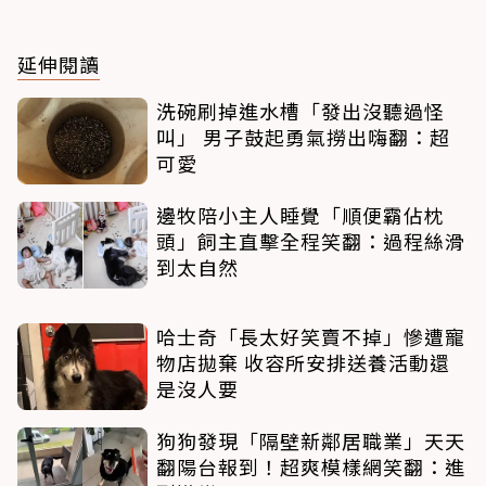
延伸閱讀
洗碗刷掉進水槽「發出沒聽過怪
叫」 男子鼓起勇氣撈出嗨翻：超
可愛
邊牧陪小主人睡覺「順便霸佔枕
頭」飼主直擊全程笑翻：過程絲滑
到太自然
哈士奇「長太好笑賣不掉」慘遭寵
物店拋棄 收容所安排送養活動還
是沒人要
狗狗發現「隔壁新鄰居職業」天天
翻陽台報到！超爽模樣網笑翻：進