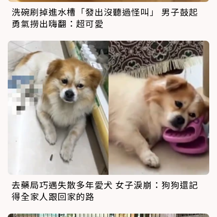
洗碗刷掉進水槽「發出沒聽過怪叫」 男子鼓起
勇氣撈出嗨翻：超可愛
去藥局巧遇失散多年愛犬 女子淚崩：狗狗還記
得全家人跟回家的路