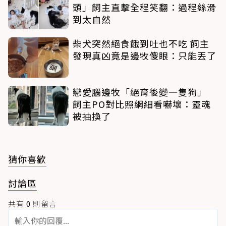
頭」飼主直擊全程笑翻：過程絲滑
到太自然
柴犬突然絕食餓到吐也不吃 飼主
發現真凶竟是邊牧傻眼：只能丟了
戀愛腦邊牧「絕育後變一隻狗」
飼主PO對比照網細看嚇壞：靈魂
被抽換了
猜你喜歡
討論區
共有
0
則留言