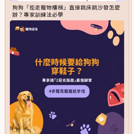
狗狗「拒走寵物樓梯」直接跳床跳沙發怎麼
辦？專家訓練法必學