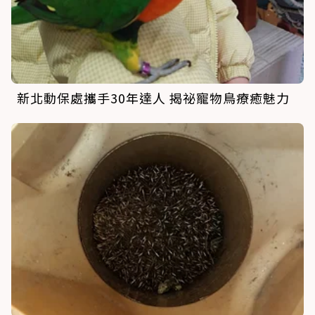
新北動保處攜手30年達人 揭祕寵物鳥療癒魅力