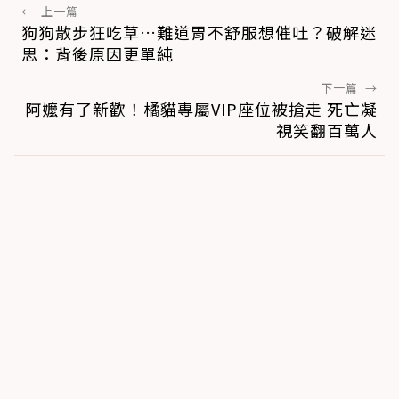
←
上一篇
狗狗散步狂吃草…難道胃不舒服想催吐？破解迷
思：背後原因更單純
下一篇
→
阿嬤有了新歡！橘貓專屬VIP座位被搶走 死亡凝
視笑翻百萬人