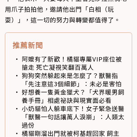
用爪子拍拍他，邀請他出門「白相（玩
耍）」，這一切的努力與轉變都值得了。
推薦新聞
阿嬤有了新歡！橘貓專屬VIP座位被
搶走 死亡凝視笑翻百萬人
狗狗突然躲起來是怎麼了？獸醫指
「先注意這3個細節」：未必是害怕
好想養一隻黃金獵犬？「犬界暖男飼
養手冊」相處祕訣與現實面必看
小奶貓怕人躲車底下！女子緊急送醫
「獸醫一句話讓萬人淚崩」：人類太
過份
橘貓剛溜出門就被柯基趕回家 飼主