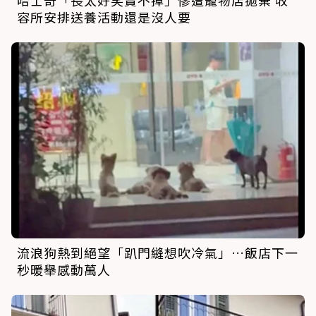
哈士奇「長太好笑賣不掉」慘遭寵物店拋棄 收
容所安排送養活動還是沒人要
流浪狗熱到絕望「趴門縫想吹冷氣」…飯店下一
秒暖舉感動萬人