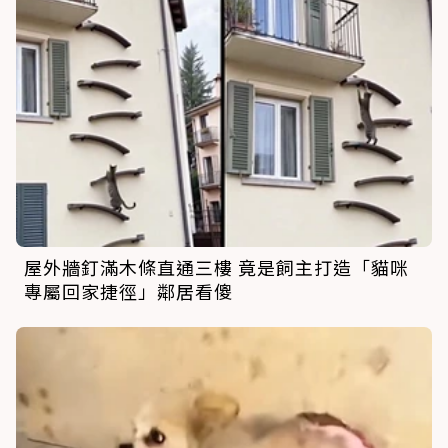
屋外牆釘滿木條直通三樓 竟是飼主打造「貓咪
專屬回家捷徑」鄰居看傻