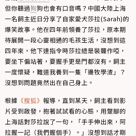
但你聽過
狗
狗也會有口音嗎？中國大陸上海
一名飼主近日分享了自家愛犬莎拉(Sarah)的
爆笑故事。他在四年前領養了莎拉，原本期
待展開一段心靈相通的毛孩生活，沒想到這
四年來，他下達指令時莎拉總是裝聾作啞，
要坐下偏站著，要握手更是門都沒有。飼主
一度懷疑，難道我養到一隻「邊牧學渣」？
沒想到問題竟然出在自己身上。
根據
《搜狐》
報導，直到某天，飼主看到影
片受到啟發，抱著試試看的心態，用蹩腳的
上海話對莎拉說了一句，「手手伸出來，阿
拉握一記（我們握個手）。」沒想到話才剛