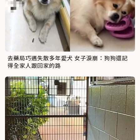
去藥局巧遇失散多年愛犬 女子淚崩：狗狗還記
得全家人跟回家的路