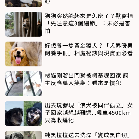
心
狗狗突然躲起來是怎麼了？獸醫指
「先注意這3個細節」：未必是害
怕
好想養一隻黃金獵犬？「犬界暖男
飼養手冊」相處祕訣與現實面必看
橘貓剛溜出門就被柯基趕回家 飼
主反應萬人笑翻：看來是慣犯
出去玩發現「浪犬被同伴孤立」女
子回家越想越難過...飆車4500km
只為收編牠
純黑拉拉送去洗澡「變成黑白切」