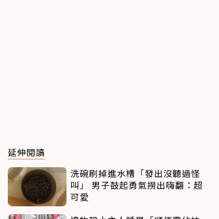
延伸閱讀
洗碗刷掉進水槽「發出沒聽過怪
叫」 男子鼓起勇氣撈出嗨翻：超
可愛