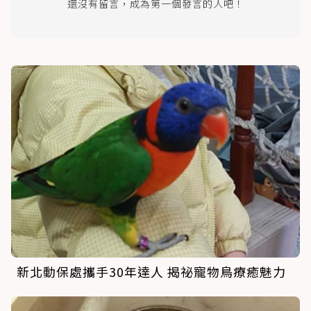
還沒有留言，成為第一個發言的人吧！
新北動保處攜手30年達人 揭祕寵物鳥療癒魅力