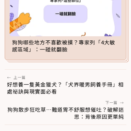
狗狗哪些地方不喜歡被摸？專家列「4大敏
感區域」：一碰就翻臉
←
上一篇
好想養一隻黃金獵犬？「犬界暖男飼養手冊」相
處祕訣與現實面必看
下一篇
→
狗狗散步狂吃草…難道胃不舒服想催吐？破解迷
思：背後原因更單純