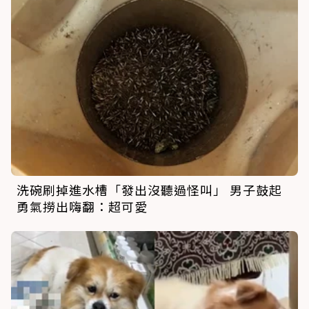
洗碗刷掉進水槽「發出沒聽過怪叫」 男子鼓起
勇氣撈出嗨翻：超可愛