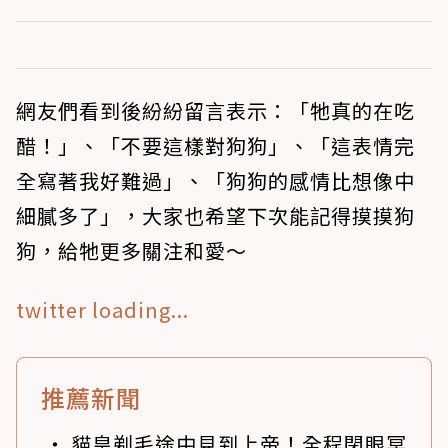
網友們看到後紛紛留言表示：「牠真的在吃
醋！」、「不要這樣對狗狗」、「這表情完
全寫著我好難過」、「狗狗的感情比想像中
細膩多了」，大家也希望下次能記得摸摸狗
狗，給牠更多關注和愛～
twitter loading...
推薦新聞
貓皇剃毛途中見到上帝！全程閉眼冥