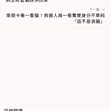
下一篇
→
車頭卡著一隻貓！救援人員一看驚覺身分不單純
「這不是浪貓」
延伸閱讀