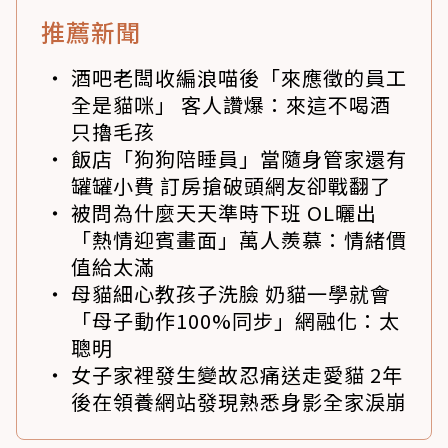
推薦新聞
酒吧老闆收編浪喵後「來應徵的員工
全是貓咪」 客人讚爆：來這不喝酒
只擼毛孩
飯店「狗狗陪睡員」當隨身管家還有
罐罐小費 訂房搶破頭網友卻戰翻了
被問為什麼天天準時下班 OL曬出
「熱情迎賓畫面」萬人羨慕：情緒價
值給太滿
母貓細心教孩子洗臉 奶貓一學就會
「母子動作100%同步」網融化：太
聰明
女子家裡發生變故忍痛送走愛貓 2年
後在領養網站發現熟悉身影全家淚崩