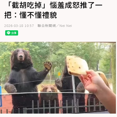
「截胡吃掉」惱羞成怒推了一
把：懂不懂禮貌
2026-03-18 10:57
聯合新聞網／Nei Nei