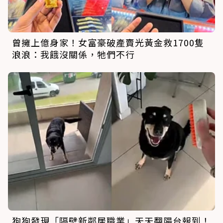
曾擁上億身家！女富豪破產賣光黃金救1700隻
浪浪：我餓沒關係，牠們不行
狗狗發現「隔壁新鄰居職業」天天翻陽台報到！