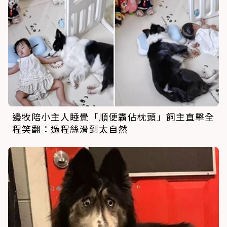
邊牧陪小主人睡覺「順便霸佔枕頭」飼主直擊全
程笑翻：過程絲滑到太自然