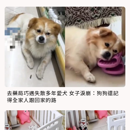
去藥局巧遇失散多年愛犬 女子淚崩：狗狗還記
得全家人跟回家的路