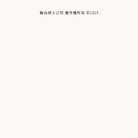
聯合線上公司 著作權所有 ©2025