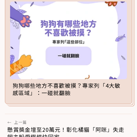
狗狗哪些地方不喜歡被摸？專家列「4大敏
感區域」：一碰就翻臉
←
上一篇
懸賞獎金增至20萬元！彰化橘貓「阿咪」失走
飼主盼愛貓趕快回家