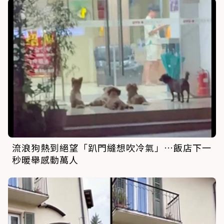
流浪狗熱到絕望「趴門縫想吹冷氣」…飯店下一
秒暖舉感動萬人