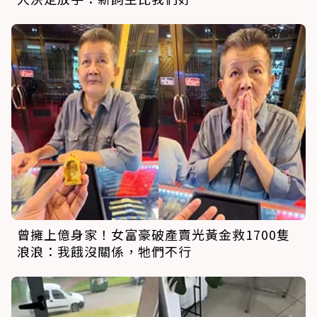
曾擁上億身家！女富豪破產賣光黃金救1700隻
浪浪：我餓沒關係，牠們不行