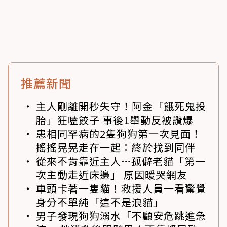
推薦新聞
主人剛離開秒失守！阿金「餓死鬼投
胎」狂嗑餃子 事後1舉動反被讚爆
患相同罕病的2隻狗狗第一次見面！
搖搖晃晃走在一起：終於找到同伴
從來不肯靠近主人…孤僻老貓「第一
次主動走近床邊」 原因暖哭網友
車頭卡著一隻貓！救援人員一看驚覺
身分不單純「這不是浪貓」
男子發現狗狗溺水「不顧安危跳進急