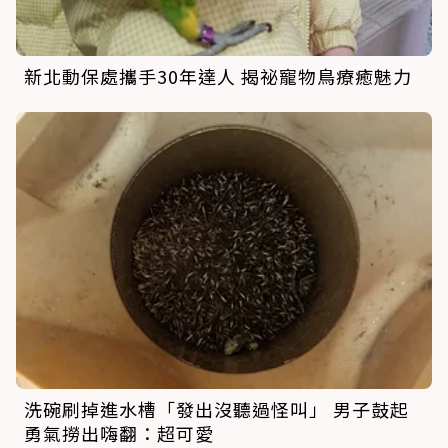
新北動保處攜手30年達人 揭祕寵物鳥療癒魅力
洗碗刷掉進水槽「發出沒聽過怪叫」 男子鼓起
勇氣撈出嗨翻：超可愛