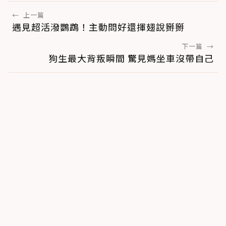
←
上一篇
遇見超活潑鸚鵡！主動問好還揮翅說掰掰
下一篇
→
狗生最大背叛瞬間 驚見媽坐車沒帶自己