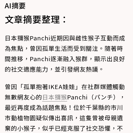
AI摘要
文章摘要整理：
日本獼猴Panchi近期因與雌性猴子互動而成
為焦點，曾因孤單生活而受到關注。隨著時
間推移，Panchi逐漸融入猴群，顯示出良好
的社交適應能力，並引發網友熱議。
曾因「孤單抱著IKEA娃娃」在社群媒體觸動
無數網友心的
日本獼猴
Panchi（パンチ），
最近再度成為話題焦點！位於千葉縣的市川
市動植物園疑似傳出喜訊，這隻曾被母親遺
棄的小猴子，似乎已經克服了社交恐懼，不