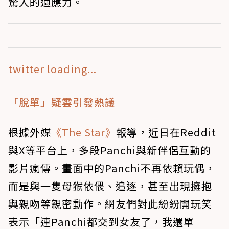
驚人的適應力。
twitter loading...
「脫單」疑雲引發熱議
根據外媒
《The Star》
報導，近日在Reddit
與X等平台上，多段Panchi與新伴侶互動的
影片瘋傳。畫面中的Panchi不再依賴玩偶，
而是與一隻母猴依偎、追逐，甚至出現擁抱
與親吻等親密動作。網友們對此紛紛開玩笑
表示「連Panchi都交到女友了，我還單