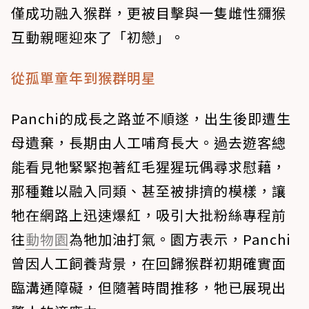
僅成功融入猴群，更被目擊與一隻雌性獼猴
互動親暱迎來了「初戀」。
從孤單童年到猴群明星
Panchi的成長之路並不順遂，出生後即遭生
母遺棄，長期由人工哺育長大。過去遊客總
能看見牠緊緊抱著紅毛猩猩玩偶尋求慰藉，
那種難以融入同類、甚至被排擠的模樣，讓
牠在網路上迅速爆紅，吸引大批粉絲專程前
往
動物園
為牠加油打氣。園方表示，Panchi
曾因人工飼養背景，在回歸猴群初期確實面
臨溝通障礙，但隨著時間推移，牠已展現出