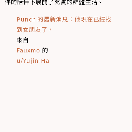
伴的陪伴下展開了充實的群體生活。
Punch 的最新消息：他現在已經找
到女朋友了，
來自
Fauxmoi
的
u/Yujin-Ha