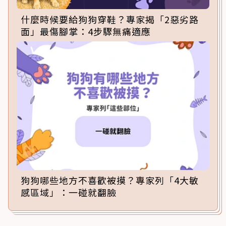
什麼時候要給狗狗穿鞋？專家揭「2惡劣路
面」最傷腳掌：4步驟無痛適應
狗狗哪些地方不喜歡被摸？專家列「4大敏
感區域」：一碰就翻臉