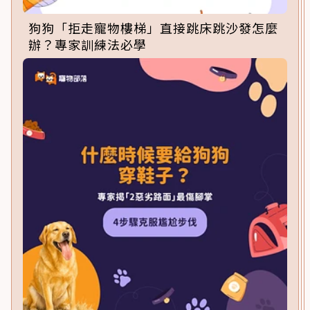
狗狗「拒走寵物樓梯」直接跳床跳沙發怎麼
辦？專家訓練法必學