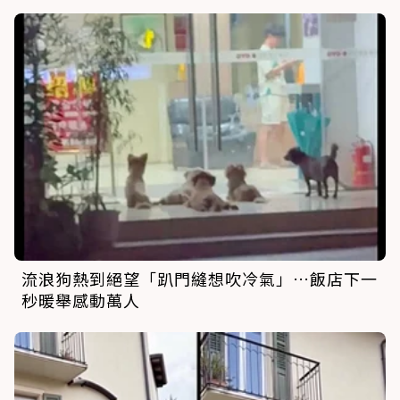
流浪狗熱到絕望「趴門縫想吹冷氣」…飯店下一
秒暖舉感動萬人