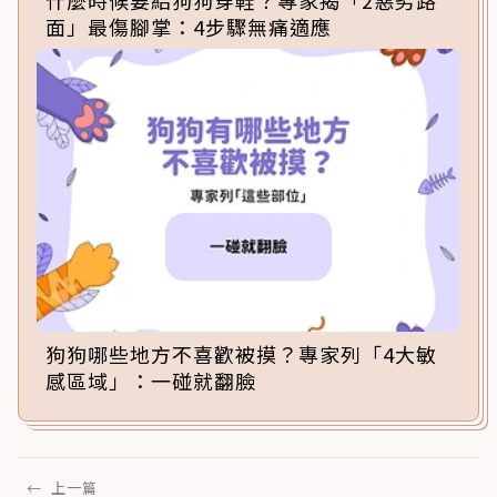
什麼時候要給狗狗穿鞋？專家揭「2惡劣路
面」最傷腳掌：4步驟無痛適應
狗狗哪些地方不喜歡被摸？專家列「4大敏
感區域」：一碰就翻臉
←
上一篇