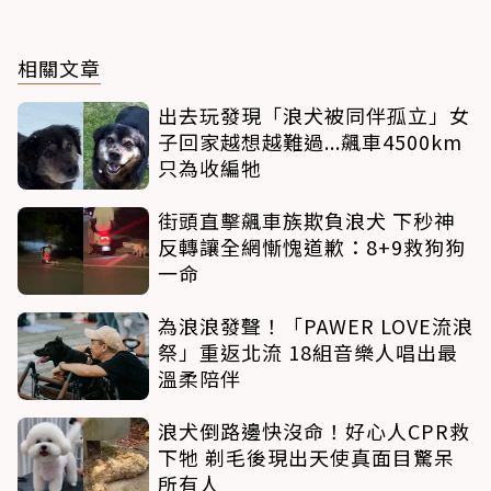
相關文章
出去玩發現「浪犬被同伴孤立」女
子回家越想越難過...飆車4500km
只為收編牠
街頭直擊飆車族欺負浪犬 下秒神
反轉讓全網慚愧道歉：8+9救狗狗
一命
為浪浪發聲！「PAWER LOVE流浪
祭」重返北流 18組音樂人唱出最
溫柔陪伴
浪犬倒路邊快沒命！好心人CPR救
下牠 剃毛後現出天使真面目驚呆
所有人