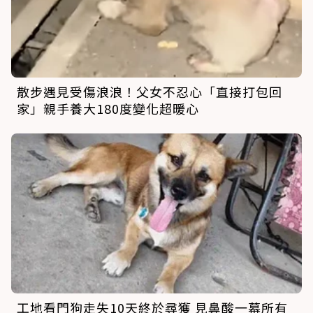
散步遇見受傷浪浪！父女不忍心「直接打包回
家」親手養大180度變化超暖心
工地看門狗走失10天終於尋獲 見鼻酸一幕所有