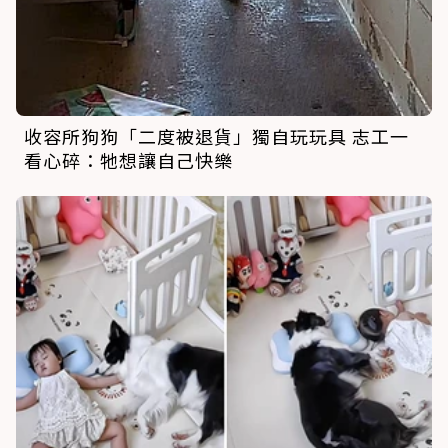
收容所狗狗「二度被退貨」獨自玩玩具 志工一
看心碎：牠想讓自己快樂