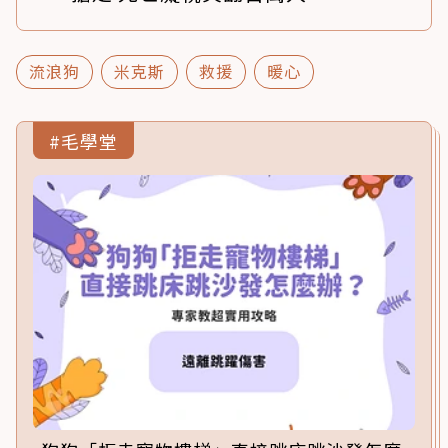
流浪狗
米克斯
救援
暖心
#毛學堂