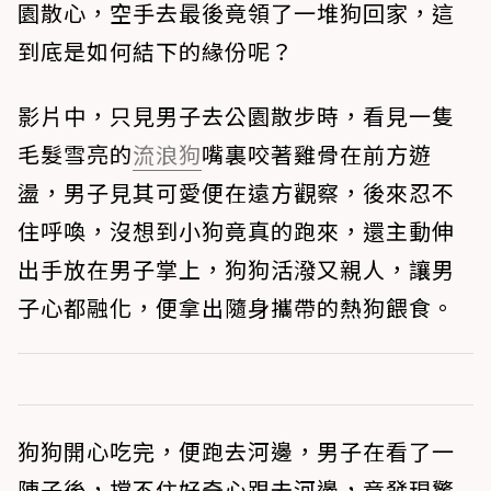
園散心，空手去最後竟領了一堆狗回家，這
到底是如何結下的緣份呢？
影片中，只見男子去公園散步時，看見一隻
毛髮雪亮的
流浪狗
嘴裏咬著雞骨在前方遊
盪，男子見其可愛便在遠方觀察，後來忍不
住呼喚，沒想到小狗竟真的跑來，還主動伸
出手放在男子掌上，狗狗活潑又親人，讓男
子心都融化，便拿出隨身攜帶的熱狗餵食。
狗狗開心吃完，便跑去河邊，男子在看了一
陣子後，擋不住好奇心跟去河邊，竟發現驚