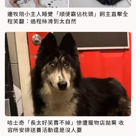
邊牧陪小主人睡覺「順便霸佔枕頭」飼主直擊全
程笑翻：過程絲滑到太自然
哈士奇「長太好笑賣不掉」慘遭寵物店拋棄 收
容所安排送養活動還是沒人要