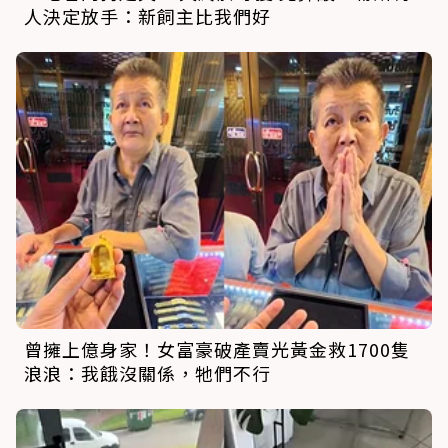
人決定放手：新飼主比我們好
曾擁上億身家！女富豪破產賣光黃金救1700隻
浪浪：我餓沒關係，牠們不行