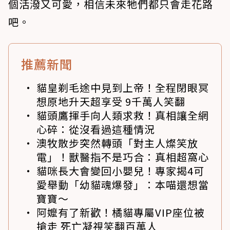
個活潑又可愛，相信未來牠們都只會走花路
吧。
推薦新聞
貓皇剃毛途中見到上帝！全程閉眼冥
想原地升天超享受 9千萬人笑翻
貓頭鷹揮手向人類求救！真相讓全網
心碎：從沒看過這種情況
澳牧散步突然轉頭「對主人燦笑放
電」！獸醫指不是巧合：真相超窩心
貓咪長大會變回小嬰兒！專家揭4可
愛舉動「幼貓魂爆發」：本喵還想當
寶寶～
阿嬤有了新歡！橘貓專屬VIP座位被
搶走 死亡凝視笑翻百萬人