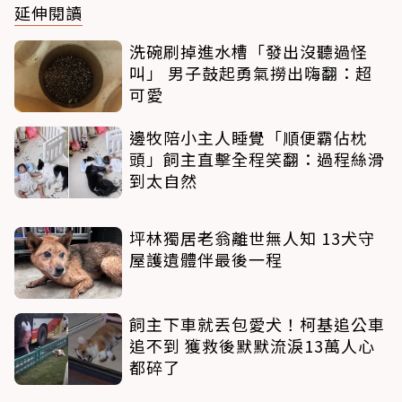
延伸閱讀
洗碗刷掉進水槽「發出沒聽過怪
叫」 男子鼓起勇氣撈出嗨翻：超
可愛
邊牧陪小主人睡覺「順便霸佔枕
頭」飼主直擊全程笑翻：過程絲滑
到太自然
坪林獨居老翁離世無人知 13犬守
屋護遺體伴最後一程
飼主下車就丟包愛犬！柯基追公車
追不到 獲救後默默流淚13萬人心
都碎了