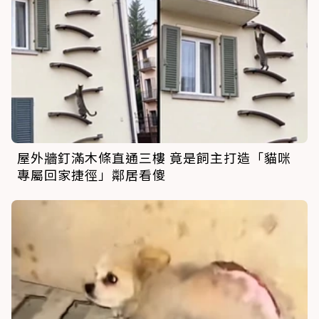
屋外牆釘滿木條直通三樓 竟是飼主打造「貓咪
專屬回家捷徑」鄰居看傻