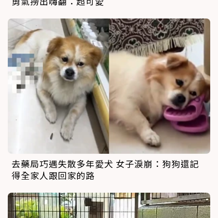
勇氣撈出嗨翻：超可愛
去藥局巧遇失散多年愛犬 女子淚崩：狗狗還記
得全家人跟回家的路