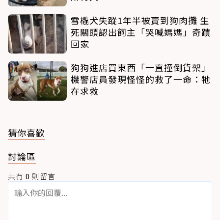
雪橇犬失蹤1年半被賣到狗肉攤 生
死關頭認出飼主「哭喊媽媽」奇蹟
回家
狗狗進店買東西「一直撞倒貨架」
機警店員發現怪怪的救了一命：牠
在求救
猜你喜歡
討論區
共有
0
則留言