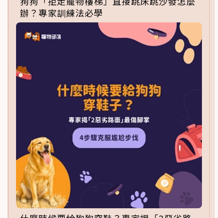
狗狗「拒走寵物樓梯」直接跳床跳沙發怎麼
辦？專家訓練法必學