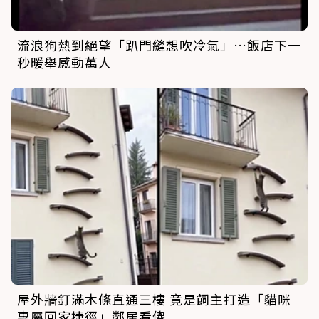
流浪狗熱到絕望「趴門縫想吹冷氣」…飯店下一
秒暖舉感動萬人
屋外牆釘滿木條直通三樓 竟是飼主打造「貓咪
專屬回家捷徑」鄰居看傻