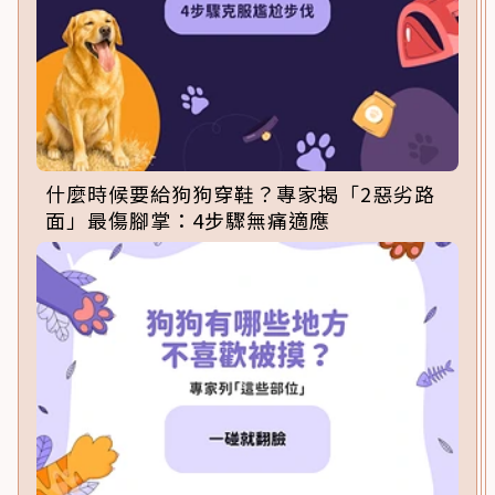
什麼時候要給狗狗穿鞋？專家揭「2惡劣路
面」最傷腳掌：4步驟無痛適應