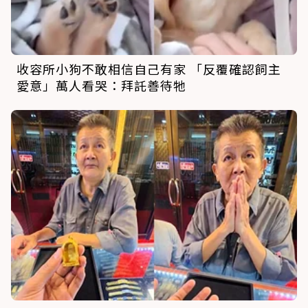
收容所小狗不敢相信自己有家 「反覆確認飼主
愛意」萬人看哭：拜託善待牠