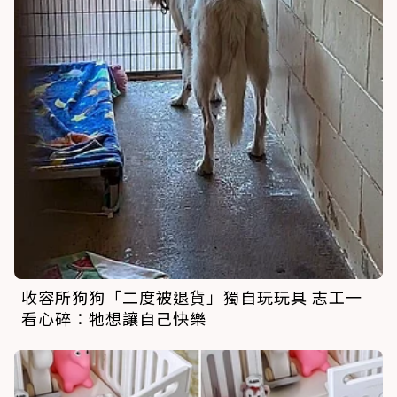
收容所狗狗「二度被退貨」獨自玩玩具 志工一
看心碎：牠想讓自己快樂