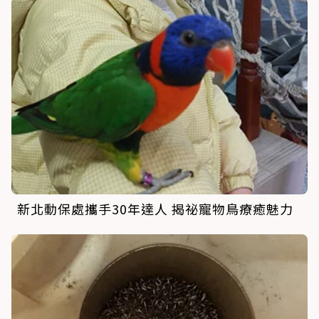
新北動保處攜手30年達人 揭祕寵物鳥療癒魅力