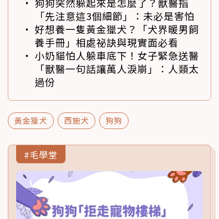
狗狗突然躲起來是怎麼了？獸醫指
「先注意這3個細節」：未必是害怕
好想養一隻黃金獵犬？「犬界暖男飼
養手冊」相處祕訣與現實面必看
小奶貓怕人躲車底下！女子緊急送醫
「獸醫一句話讓萬人淚崩」：人類太
過份
黃金獵犬
西施犬
狗狗
#毛學堂