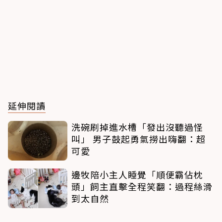
延伸閱讀
洗碗刷掉進水槽「發出沒聽過怪
叫」 男子鼓起勇氣撈出嗨翻：超
可愛
邊牧陪小主人睡覺「順便霸佔枕
頭」飼主直擊全程笑翻：過程絲滑
到太自然