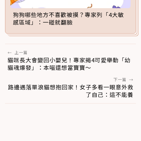
狗狗哪些地方不喜歡被摸？專家列「4大敏
感區域」：一碰就翻臉
←
上一篇
貓咪長大會變回小嬰兒！專家揭4可愛舉動「幼
貓魂爆發」：本喵還想當寶寶～
下一篇
→
路邊遇落單浪貓想抱回家！女子多看一眼意外救
了自己：這不能養