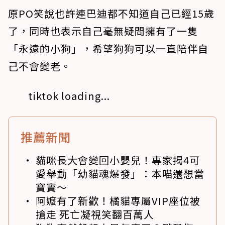
原PO笑說也許連巴迪都不知道自己已經15歲
了，同時也表示自己毫無疑問擁有了一隻
「永遠的小狗」，希望狗狗可以一直陪伴自
己不會變老。
tiktok loading...
推薦新聞
貓咪長大會變回小嬰兒！專家揭4可
愛舉動「幼貓魂爆發」：本喵還想當
寶寶～
阿嬤有了新歡！橘貓專屬VIP座位被
搶走 死亡凝視笑翻百萬人