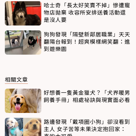
哈士奇「長太好笑賣不掉」慘遭寵
物店拋棄 收容所安排送養活動還
是沒人要
狗狗發現「隔壁新鄰居職業」天天
翻陽台報到！超爽模樣網笑翻：進
到遊樂園
相關文章
好想養一隻黃金獵犬？「犬界暖男
飼養手冊」相處祕訣與現實面必看
路邊發現「戴項圈小狗」卻沒看到
主人 女子苦等未果決定抱回家：
真的太可愛