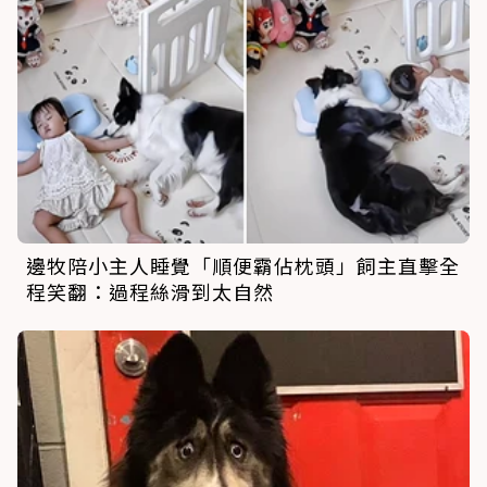
邊牧陪小主人睡覺「順便霸佔枕頭」飼主直擊全
程笑翻：過程絲滑到太自然