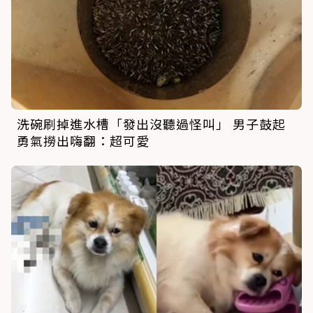
洗碗刷掉進水槽「發出沒聽過怪叫」 男子鼓起
勇氣撈出嗨翻：超可愛