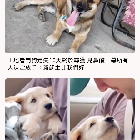
工地看門狗走失10天終於尋獲 見鼻酸一幕所有
人決定放手：新飼主比我們好