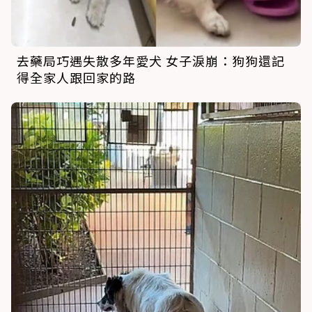
去藥局巧遇失散多年愛犬 女子淚崩：狗狗還記
得全家人跟回家的路