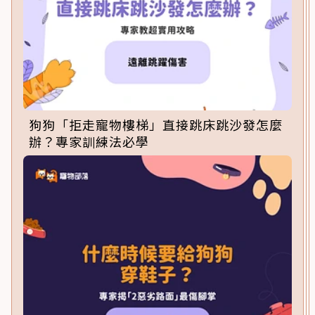
狗狗「拒走寵物樓梯」直接跳床跳沙發怎麼
辦？專家訓練法必學