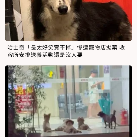
哈士奇「長太好笑賣不掉」慘遭寵物店拋棄 收
容所安排送養活動還是沒人要