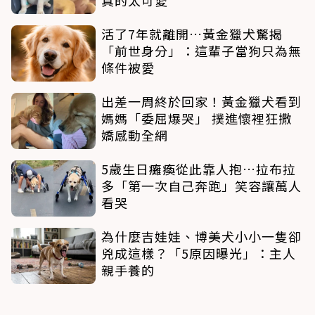
活了7年就離開…黃金獵犬驚揭
「前世身分」：這輩子當狗只為無
條件被愛
出差一周終於回家！黃金獵犬看到
媽媽「委屈爆哭」 撲進懷裡狂撒
嬌感動全網
5歲生日癱瘓從此靠人抱…拉布拉
多「第一次自己奔跑」笑容讓萬人
看哭
為什麼吉娃娃、博美犬小小一隻卻
兇成這樣？「5原因曝光」：主人
親手養的