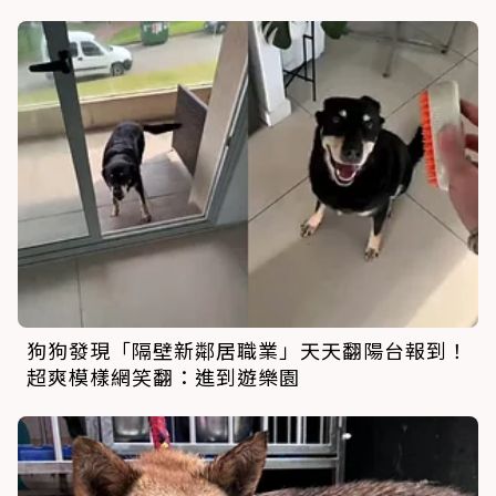
狗狗發現「隔壁新鄰居職業」天天翻陽台報到！
超爽模樣網笑翻：進到遊樂園