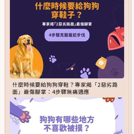
什麼時候要給狗狗穿鞋？專家揭「2惡劣路
面」最傷腳掌：4步驟無痛適應