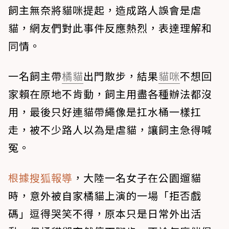
飼主無奈將貓咪提起，造成路人誤會是虐
貓，網友們對此事件反應熱烈，表達理解和
同情。
一名飼主帶
橘貓
出門散步，結果
貓咪
不想回
家賴在原地不肯動，飼主用盡各種辦法都沒
用，最後只好連貓帶繩像是扛水桶一樣扛
走，被不少路人以為是虐貓，讓飼主急得喊
冤。
根據搜狐報導
，大陸一名女子在公園遛貓
時，意外被自家橘貓上演的一場「拒否戲
碼」逗得哭笑不得，原本只是日常外出活