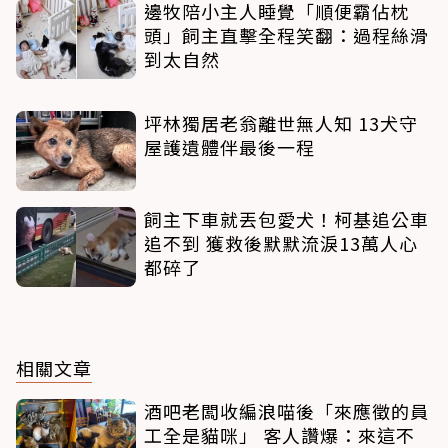
邊牧陪小主人睡覺「順便霸佔枕
頭」飼主直擊全程笑翻：過程絲滑
到太自然
坪林獨居老翁離世無人知 13犬守
屋護遺體伴最後一程
飼主下車就丟包愛犬！柯基追公車
追不到 獲救後默默流淚13萬人心
都碎了
相關文章
酒吧老闆收編浪喵後「來應徵的員
工全是貓咪」 客人讚爆：來這不