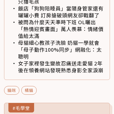
只擼毛孩
飯店「狗狗陪睡員」當隨身管家還有
罐罐小費 訂房搶破頭網友卻戰翻了
被問為什麼天天準時下班 OL曬出
「熱情迎賓畫面」萬人羨慕：情緒價
值給太滿
母貓細心教孩子洗臉 奶貓一學就會
「母子動作100%同步」網融化：太
聰明
女子家裡發生變故忍痛送走愛貓 2年
後在領養網站發現熟悉身影全家淚崩
貓咪
橘貓
#毛學堂