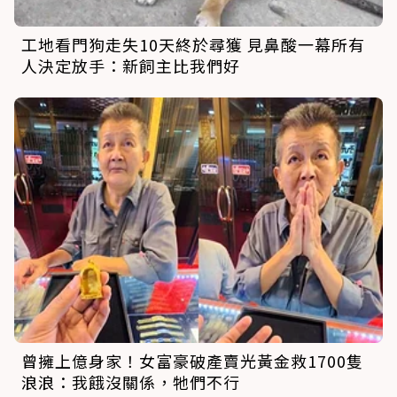
工地看門狗走失10天終於尋獲 見鼻酸一幕所有
人決定放手：新飼主比我們好
曾擁上億身家！女富豪破產賣光黃金救1700隻
浪浪：我餓沒關係，牠們不行