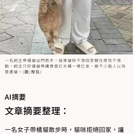
一名飼主帶橘貓出門散步，結果貓咪不想回家賴在原地不肯
動，飼主只好連貓帶繩像是扛水桶一樣扛走，被不少路人以為
是虐貓。(
圖/搜狐
)
AI摘要
文章摘要整理：
一名女子帶橘貓散步時，貓咪拒絕回家，讓