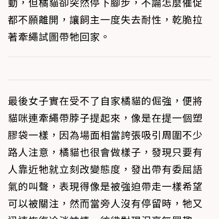
動，但橘貓卻突然停下腳步，不論怎麼催促
都不願離開，讓飼主一度失去耐性，乾脆拉
著牽繩試圖帶牠回家。
最後女子實在受不了自家橘貓的倔強，便將
貓咪連牽繩帶脖子提起來，像是在提一個塑
膠袋一樣，因為場面相當誇張吸引周圍不少
路人注意，橘貓也很會做樣子，發現只要有
人靠近牠就立刻改變態度，發出帶有委屈語
氣的叫聲，表現得像是被強迫帶走一樣希望
可以被關注，然而當旁人沒有停留時，牠又