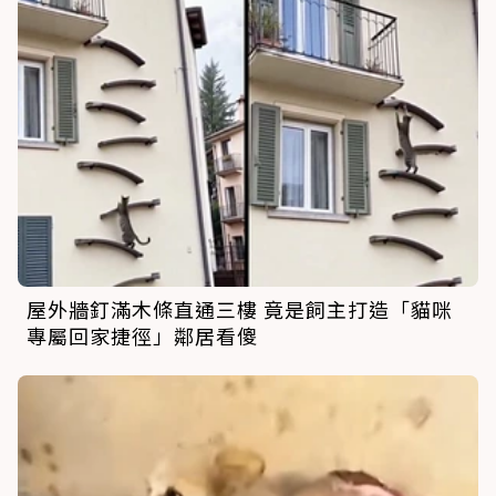
屋外牆釘滿木條直通三樓 竟是飼主打造「貓咪
專屬回家捷徑」鄰居看傻