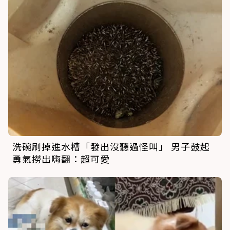
洗碗刷掉進水槽「發出沒聽過怪叫」 男子鼓起
勇氣撈出嗨翻：超可愛