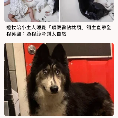
邊牧陪小主人睡覺「順便霸佔枕頭」飼主直擊全
程笑翻：過程絲滑到太自然