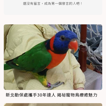
還沒有留言，成為第一個發言的人吧！
新北動保處攜手30年達人 揭祕寵物鳥療癒魅力