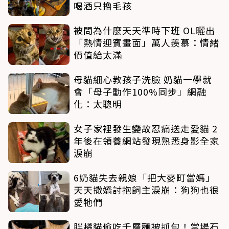
喝酒只擼毛孩
被問為什麼天天準時下班 OL曬出
「熱情迎賓畫面」萬人羨慕：情緒
價值給太滿
母貓細心教孩子洗臉 奶貓一學就
會「母子動作100%同步」網融
化：太聰明
女子家裡發生變故忍痛送走愛貓 2
年後在領養網站發現熟悉身影全家
淚崩
6奶貓失去親娘「把大麥町當媽」
天天撒嬌討抱飼主淚崩：狗狗也很
愛牠們
胖橘貓偷吃千層麵被抓包！當場石