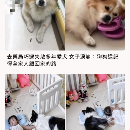
去藥局巧遇失散多年愛犬 女子淚崩：狗狗還記
得全家人跟回家的路