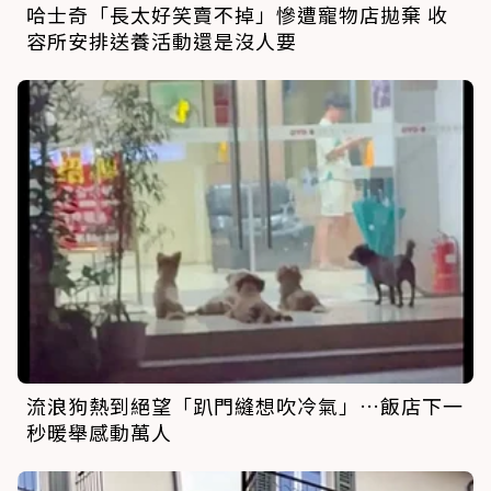
哈士奇「長太好笑賣不掉」慘遭寵物店拋棄 收
容所安排送養活動還是沒人要
流浪狗熱到絕望「趴門縫想吹冷氣」…飯店下一
秒暖舉感動萬人