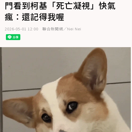
門看到柯基「死亡凝視」快氣
瘋：還記得我喔
2026-05-01 12:00
聯合新聞網／Nei Nei