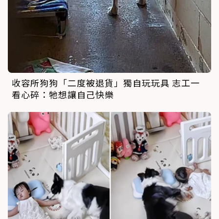
收容所狗狗「二度被退貨」獨自玩玩具 志工一
看心碎：牠想讓自己快樂