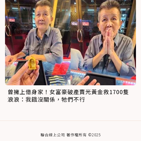
曾擁上億身家！女富豪破產賣光黃金救1700隻
浪浪：我餓沒關係，牠們不行
聯合線上公司 著作權所有 ©2025