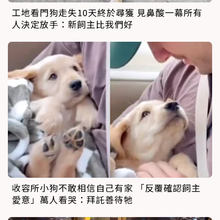
工地看門狗走失10天終於尋獲 見鼻酸一幕所有
人決定放手：新飼主比我們好
收容所小狗不敢相信自己有家 「反覆確認飼主
愛意」萬人看哭：拜託善待牠