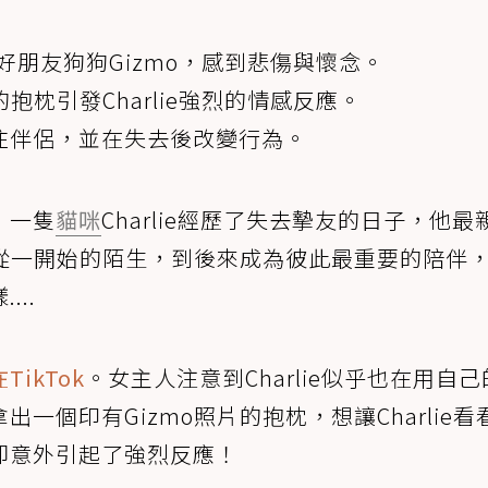
牠的好朋友狗狗Gizmo，感到悲傷與懷念。
的抱枕引發Charlie強烈的情感反應。
住伴侶，並在失去後改變行為。
，一隻
貓咪
Charlie經歷了失去摯友的日子，他最
牠們從一開始的陌生，到後來成為彼此最重要的陪伴
..
ikTok
。女主人注意到Charlie似乎也在用自
一個印有Gizmo照片的抱枕，想讓Charlie看
卻意外引起了強烈反應！