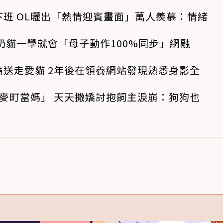
班 OL曬出「熱情迎賓畫面」萬人羨慕：情緒
奶貓一學就會「母子動作100%同步」網融
送走愛貓 2年後在領養網站發現熟悉身影全
麥町當媽」 天天撒嬌討抱飼主淚崩：狗狗也