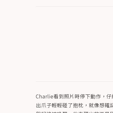
Charlie看到照片時停下動作
出爪子輕輕碰了抱枕，就像想確