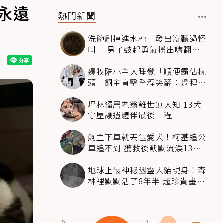
永遠
熱門新聞
洗碗刷掉進水槽「發出沒聽過怪
叫」 男子鼓起勇氣撈出嗨翻：
超可愛
邊牧陪小主人睡覺「順便霸佔枕
頭」飼主直擊全程笑翻：過程絲
滑到太自然
坪林獨居老翁離世無人知 13犬
守屋護遺體伴最後一程
飼主下車就丟包愛犬！柯基追公
車追不到 獲救後默默流淚13萬
人心都碎了
地球上最神秘幽靈大貓現身！森
林裡默默活了8年半 超珍貴畫面
科學家嗨翻