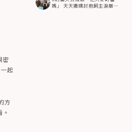
媽」 天天撒嬌討抱飼主淚崩：
狗狗也很愛牠們
親密
，一起
己的方
看。