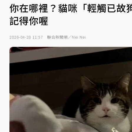
你在哪裡？貓咪「輕觸已故
記得你喔
2026-04-28 11:57
聯合新聞網／Nei Nei