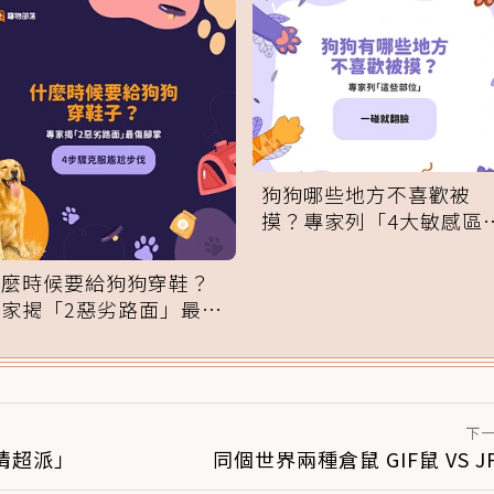
狗狗哪些地方不喜歡被
摸？專家列「4大敏感區
域」：一碰就翻臉
什麼時候要給狗狗穿鞋？
專家揭「2惡劣路面」最傷
腳掌：4步驟無痛適應
下
情超派」
同個世界兩種倉鼠 GIF鼠 VS J