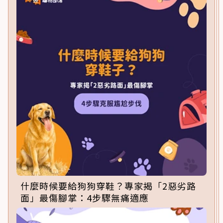
什麼時候要給狗狗穿鞋？專家揭「2惡劣路
面」最傷腳掌：4步驟無痛適應