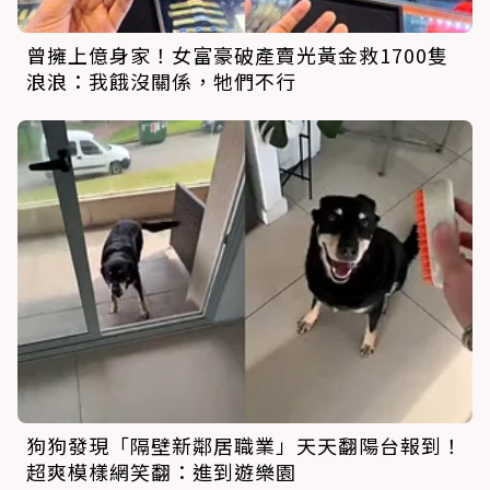
曾擁上億身家！女富豪破產賣光黃金救1700隻
浪浪：我餓沒關係，牠們不行
狗狗發現「隔壁新鄰居職業」天天翻陽台報到！
超爽模樣網笑翻：進到遊樂園