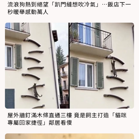
流浪狗熱到絕望「趴門縫想吹冷氣」…飯店下一
秒暖舉感動萬人
屋外牆釘滿木條直通三樓 竟是飼主打造「貓咪
專屬回家捷徑」鄰居看傻