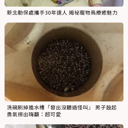
新北動保處攜手30年達人 揭祕寵物鳥療癒魅力
洗碗刷掉進水槽「發出沒聽過怪叫」 男子鼓起
勇氣撈出嗨翻：超可愛