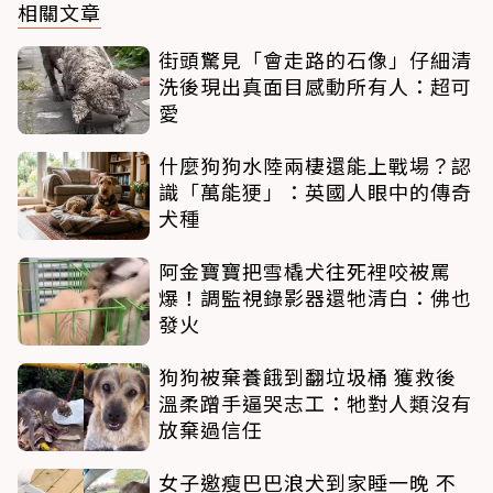
相關文章
街頭驚見「會走路的石像」仔細清
洗後現出真面目感動所有人：超可
愛
什麼狗狗水陸兩棲還能上戰場？認
識「萬能㹴」：英國人眼中的傳奇
犬種
阿金寶寶把雪橇犬往死裡咬被罵
爆！調監視錄影器還牠清白：佛也
發火
狗狗被棄養餓到翻垃圾桶 獲救後
溫柔蹭手逼哭志工：牠對人類沒有
放棄過信任
女子邀瘦巴巴浪犬到家睡一晚 不