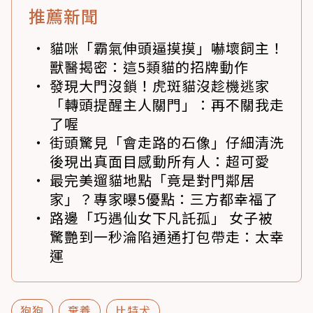
推薦新聞
貓咪「霸氣伸頭逼摸摸」嚇壞飼主！
獸醫揭密：這5類貓的招牌動作
發現大門沒鎖！虎斑貓沒趁機逃家
「轉頭提醒主人關門」：再不關我走
了喔
街頭驚見「會走路的石像」仔細清洗
後現出真面目感動所有人：超可愛
最完美遛貓地點「竟是對門鄰居
家」？專家曝5優點：三方都幸福了
路邊「巧遇仙女下凡託孤」 女子被
驚艷到一秒淪陷通通打包帶走：太幸
運
狗狗
棄養
比特犬