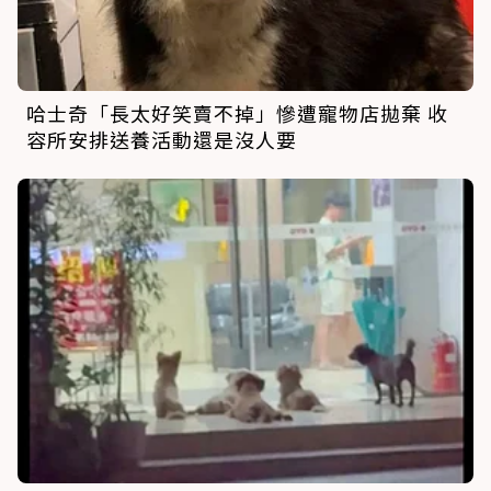
哈士奇「長太好笑賣不掉」慘遭寵物店拋棄 收
容所安排送養活動還是沒人要