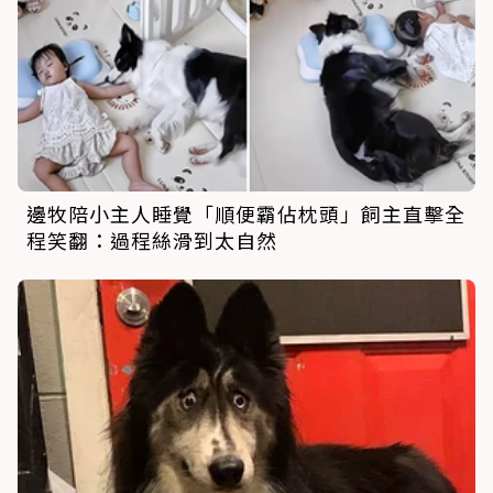
邊牧陪小主人睡覺「順便霸佔枕頭」飼主直擊全
程笑翻：過程絲滑到太自然