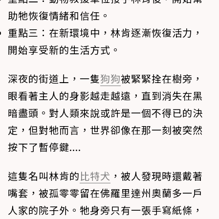
助牠恢復情緒和信任。
重點三：
在新環境中，林肯逐漸恢復活力，
開始享受新的生活方式。
深夜的街道上，一隻
狗狗
被緊緊拴在樹旁，
眼看著主人的身影越走越遠，直到消失在黑
暗盡頭。對人類來說或許是一個不得已的決
定，但對牠而言，世界卻像在那一刻被突然
按下了暫停鍵....
這隻名叫林肯的
比特犬
，被人發現時還戴著
嘴套，被孤零零留在佛羅里達州奧蘭多一戶
人家的院子外。牠身旁只有一張手寫紙條，