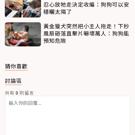
忍心放牠走決定收編：狗狗可以安
穩曬太陽了
黃金獵犬突然把小主人拖走！下秒
風扇砸落直擊片嚇壞萬人：狗狗能
預知危險
猜你喜歡
討論區
共有
0
則留言