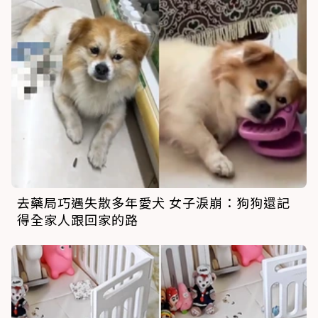
去藥局巧遇失散多年愛犬 女子淚崩：狗狗還記
得全家人跟回家的路