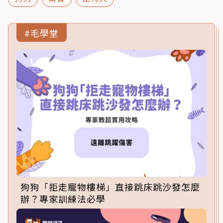
#毛學堂
狗狗「拒走寵物樓梯」直接跳床跳沙發怎麼
辦？專家訓練法必學