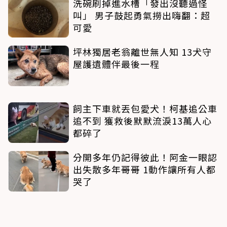
洗碗刷掉進水槽「發出沒聽過怪
叫」 男子鼓起勇氣撈出嗨翻：超
可愛
坪林獨居老翁離世無人知 13犬守
屋護遺體伴最後一程
飼主下車就丟包愛犬！柯基追公車
追不到 獲救後默默流淚13萬人心
都碎了
分開多年仍記得彼此！阿金一眼認
出失散多年哥哥 1動作讓所有人都
哭了