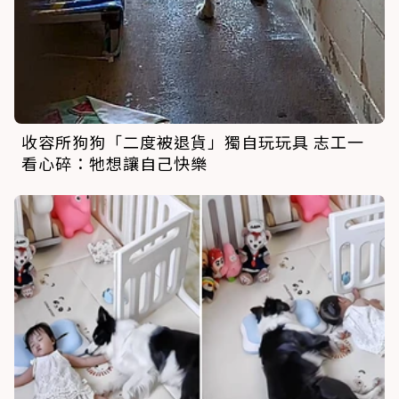
收容所狗狗「二度被退貨」獨自玩玩具 志工一
看心碎：牠想讓自己快樂