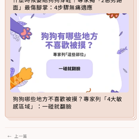
面」最傷腳掌：4步驟無痛適應
狗狗哪些地方不喜歡被摸？專家列「4大敏
感區域」：一碰就翻臉
←
上一篇