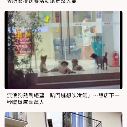
容所安排送養活動還是沒人要
流浪狗熱到絕望「趴門縫想吹冷氣」…飯店下一
秒暖舉感動萬人