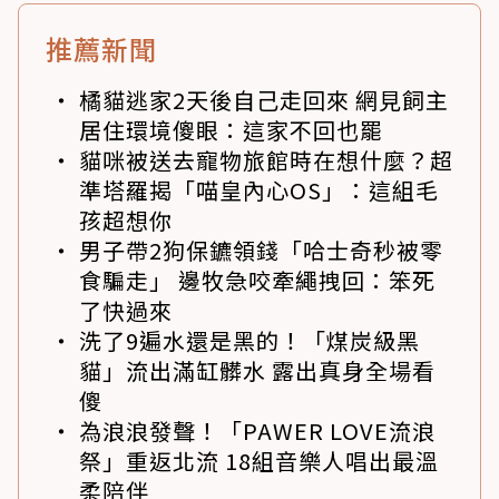
推薦新聞
橘貓逃家2天後自己走回來 網見飼主
居住環境傻眼：這家不回也罷
貓咪被送去寵物旅館時在想什麼？超
準塔羅揭「喵皇內心OS」：這組毛
孩超想你
男子帶2狗保鑣領錢「哈士奇秒被零
食騙走」 邊牧急咬牽繩拽回：笨死
了快過來
洗了9遍水還是黑的！「煤炭級黑
貓」流出滿缸髒水 露出真身全場看
傻
為浪浪發聲！「PAWER LOVE流浪
祭」重返北流 18組音樂人唱出最溫
柔陪伴