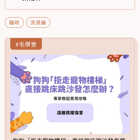
貓咪
流浪貓
#毛學堂