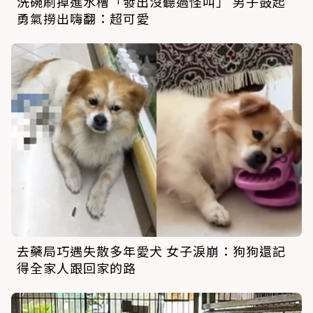
洗碗刷掉進水槽「發出沒聽過怪叫」 男子鼓起
勇氣撈出嗨翻：超可愛
去藥局巧遇失散多年愛犬 女子淚崩：狗狗還記
得全家人跟回家的路