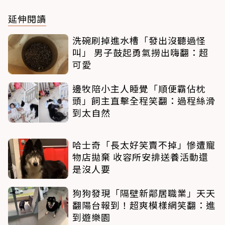
延伸閱讀
洗碗刷掉進水槽「發出沒聽過怪
叫」 男子鼓起勇氣撈出嗨翻：超
可愛
邊牧陪小主人睡覺「順便霸佔枕
頭」飼主直擊全程笑翻：過程絲滑
到太自然
哈士奇「長太好笑賣不掉」慘遭寵
物店拋棄 收容所安排送養活動還
是沒人要
狗狗發現「隔壁新鄰居職業」天天
翻陽台報到！超爽模樣網笑翻：進
到遊樂園