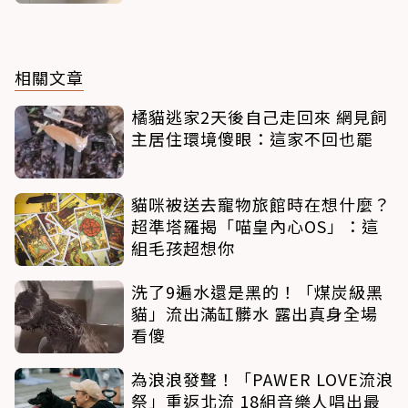
相關文章
橘貓逃家2天後自己走回來 網見飼
主居住環境傻眼：這家不回也罷
貓咪被送去寵物旅館時在想什麼？
超準塔羅揭「喵皇內心OS」：這
組毛孩超想你
洗了9遍水還是黑的！「煤炭級黑
貓」流出滿缸髒水 露出真身全場
看傻
為浪浪發聲！「PAWER LOVE流浪
祭」重返北流 18組音樂人唱出最