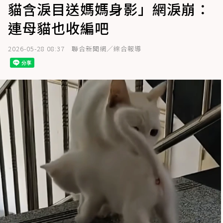
貓含淚目送媽媽身影」網淚崩：
連母貓也收編吧
2026-05-28 08:37
聯合新聞網／綜合報導