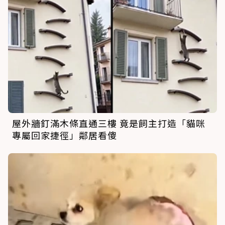
屋外牆釘滿木條直通三樓 竟是飼主打造「貓咪
專屬回家捷徑」鄰居看傻