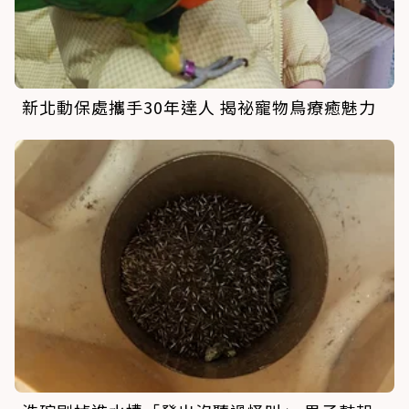
新北動保處攜手30年達人 揭祕寵物鳥療癒魅力