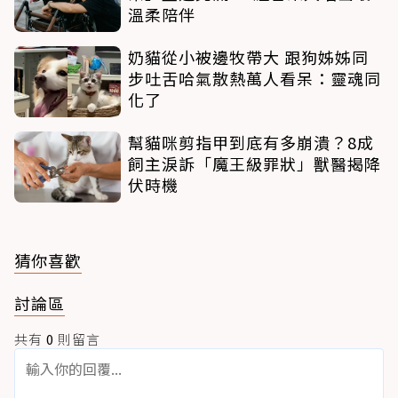
溫柔陪伴
奶貓從小被邊牧帶大 跟狗姊姊同
步吐舌哈氣散熱萬人看呆：靈魂同
化了
幫貓咪剪指甲到底有多崩潰？8成
飼主淚訴「魔王級罪狀」獸醫揭降
伏時機
猜你喜歡
討論區
共有
0
則留言