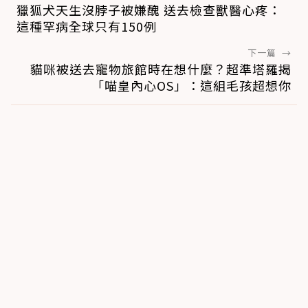
獵狐犬天生沒脖子被嫌醜 送去檢查獸醫心疼：
這種罕病全球只有150例
下一篇
→
貓咪被送去寵物旅館時在想什麼？超準塔羅揭
「喵皇內心OS」：這組毛孩超想你