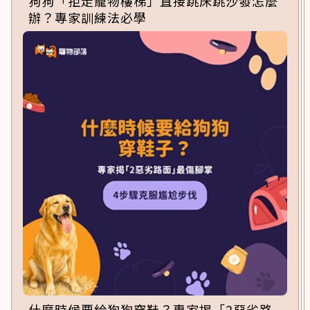
狗狗「拒走寵物樓梯」直接跳床跳沙發怎麼
辦？專家訓練法必學
什麼時候要給狗狗穿鞋？專家揭「2惡劣路