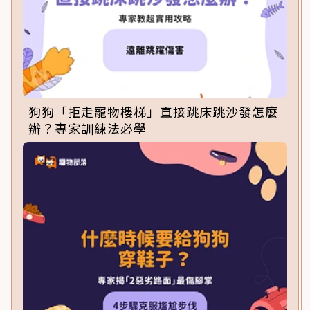
狗狗「拒走寵物樓梯」直接跳床跳沙發怎麼
辦？專家訓練法必學