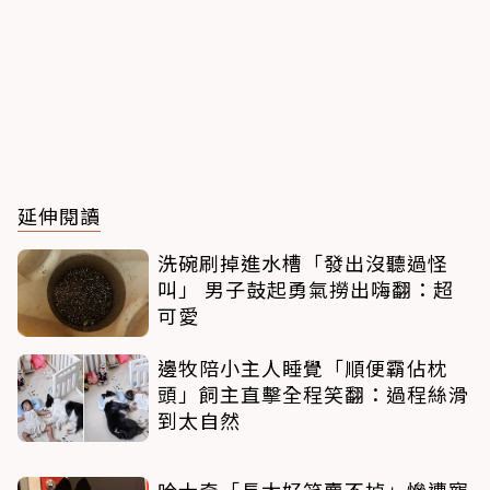
延伸閱讀
洗碗刷掉進水槽「發出沒聽過怪
叫」 男子鼓起勇氣撈出嗨翻：超
可愛
邊牧陪小主人睡覺「順便霸佔枕
頭」飼主直擊全程笑翻：過程絲滑
到太自然
哈士奇「長太好笑賣不掉」慘遭寵