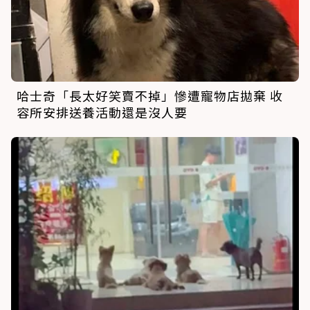
哈士奇「長太好笑賣不掉」慘遭寵物店拋棄 收
容所安排送養活動還是沒人要