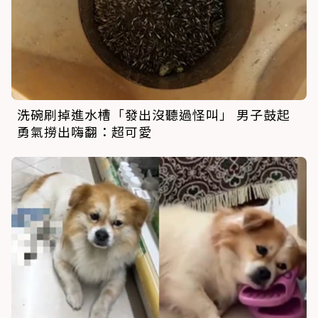
洗碗刷掉進水槽「發出沒聽過怪叫」 男子鼓起
勇氣撈出嗨翻：超可愛