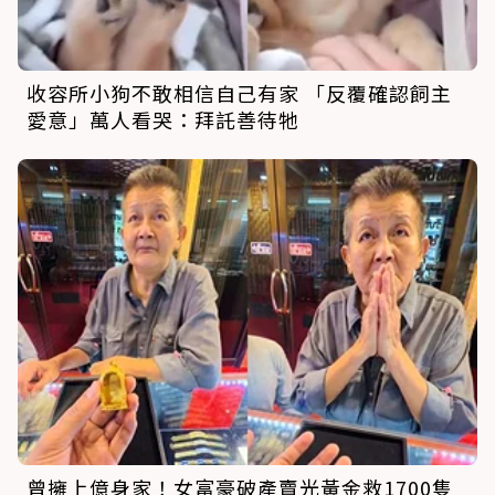
收容所小狗不敢相信自己有家 「反覆確認飼主
愛意」萬人看哭：拜託善待牠
曾擁上億身家！女富豪破產賣光黃金救1700隻