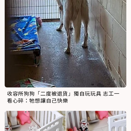
收容所狗狗「二度被退貨」獨自玩玩具 志工一
看心碎：牠想讓自己快樂