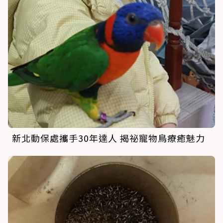
新北動保處攜手30年達人 揭祕寵物鳥療癒魅力