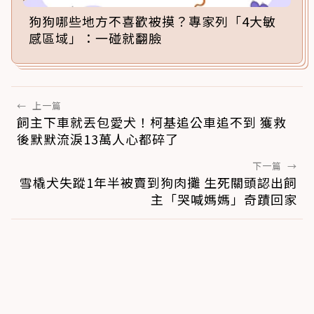
狗狗哪些地方不喜歡被摸？專家列「4大敏
感區域」：一碰就翻臉
←
上一篇
飼主下車就丟包愛犬！柯基追公車追不到 獲救
後默默流淚13萬人心都碎了
下一篇
→
雪橇犬失蹤1年半被賣到狗肉攤 生死關頭認出飼
主「哭喊媽媽」奇蹟回家