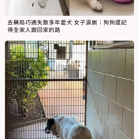
去藥局巧遇失散多年愛犬 女子淚崩：狗狗還記
得全家人跟回家的路