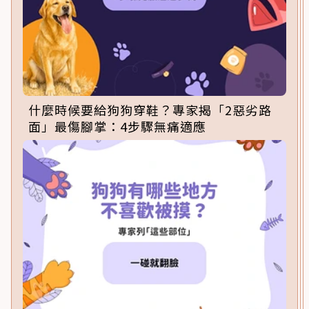
什麼時候要給狗狗穿鞋？專家揭「2惡劣路
面」最傷腳掌：4步驟無痛適應