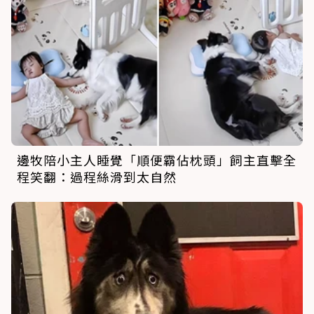
邊牧陪小主人睡覺「順便霸佔枕頭」飼主直擊全
程笑翻：過程絲滑到太自然