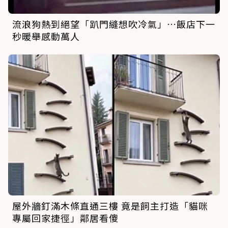
流浪狗熱到絕望「趴門縫想吹冷氣」…飯店下一
秒暖舉感動萬人
屋外牆釘滿木條直通三樓 竟是飼主打造「貓咪
專屬回家捷徑」鄰居看傻