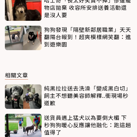
物店拋棄 收容所安排送養活動還
是沒人要
狗狗發現「隔壁新鄰居職業」天天
翻陽台報到！超爽模樣網笑翻：進
到遊樂園
相關文章
純黑拉拉送去洗澡「變成黑白切」
飼主不想聽美容師解釋..衝現場秒
道歉
送貨員遇上猛犬以為要倒大楣 下
秒狗狗暖心反應讓他融化：跑這趟
值得了