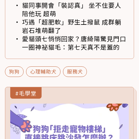
貓同事開會「裝認真」 坐不住要人
陪他玩 超萌
巧遇「超肥軟」野生土撥鼠 成群躺
岩石堆萌翻了
愛貓頭七悄悄回家？唐綺陽驚見門口
一圈神祕貓毛：第七天真不是蓋的
狗狗
心理輔助犬
服務犬
#毛學堂