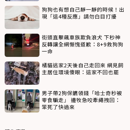
狗狗也有想自己靜一靜的時候！出
現「這4種反應」請勿白目打擾
街頭直擊飆車族欺負浪犬 下秒神
反轉讓全網慚愧道歉：8+9救狗狗
一命
橘貓逃家2天後自己走回來 網見飼
主居住環境傻眼：這家不回也罷
男子帶2狗保鑣領錢「哈士奇秒被
零食騙走」 邊牧急咬牽繩拽回：
笨死了快過來