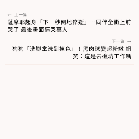
←
上一篇
薩摩耶起身「下一秒倒地猝逝」…同伴全衝上前
哭了 最後畫面逼哭萬人
下一篇
→
狗狗「洗腳掌洗到掉色」！黑肉球變超粉嫩 網
笑：這是去礦坑工作嗎