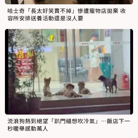
哈士奇「長太好笑賣不掉」慘遭寵物店拋棄 收
容所安排送養活動還是沒人要
流浪狗熱到絕望「趴門縫想吹冷氣」…飯店下一
秒暖舉感動萬人