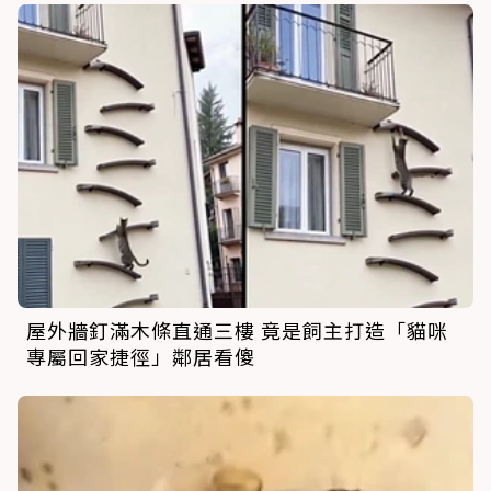
屋外牆釘滿木條直通三樓 竟是飼主打造「貓咪
專屬回家捷徑」鄰居看傻