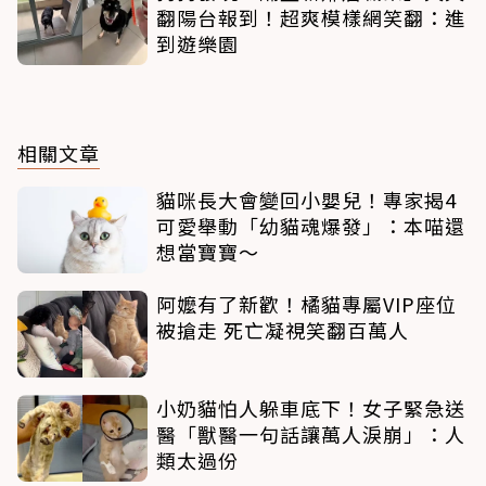
翻陽台報到！超爽模樣網笑翻：進
到遊樂園
相關文章
貓咪長大會變回小嬰兒！專家揭4
可愛舉動「幼貓魂爆發」：本喵還
想當寶寶～
阿嬤有了新歡！橘貓專屬VIP座位
被搶走 死亡凝視笑翻百萬人
小奶貓怕人躲車底下！女子緊急送
醫「獸醫一句話讓萬人淚崩」：人
類太過份