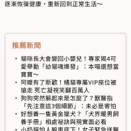
逐漸恢復健康，重新回到正常生活～
推薦新聞
貓咪長大會變回小嬰兒！專家揭4可
愛舉動「幼貓魂爆發」：本喵還想當
寶寶～
阿嬤有了新歡！橘貓專屬VIP座位被
搶走 死亡凝視笑翻百萬人
狗狗突然躲起來是怎麼了？獸醫指
「先注意這3個細節」：未必是害怕
好想養一隻黃金獵犬？「犬界暖男飼
養手冊」相處祕訣與現實面必看
小奶貓怕人躲車底下！女子緊急送醫