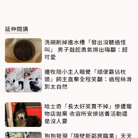
延伸閱讀
洗碗刷掉進水槽「發出沒聽過怪
叫」 男子鼓起勇氣撈出嗨翻：超
可愛
邊牧陪小主人睡覺「順便霸佔枕
頭」飼主直擊全程笑翻：過程絲滑
到太自然
哈士奇「長太好笑賣不掉」慘遭寵
物店拋棄 收容所安排送養活動還
是沒人要
狗狗發現「隔壁新鄰居職業」天天