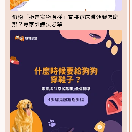
狗狗「拒走寵物樓梯」直接跳床跳沙發怎麼
辦？專家訓練法必學