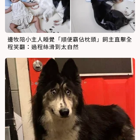
邊牧陪小主人睡覺「順便霸佔枕頭」飼主直擊全
程笑翻：過程絲滑到太自然