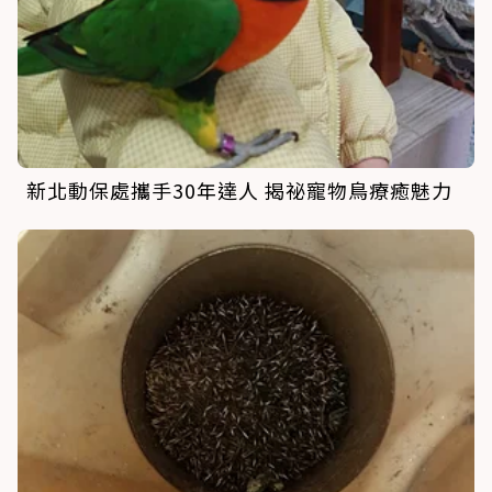
新北動保處攜手30年達人 揭祕寵物鳥療癒魅力