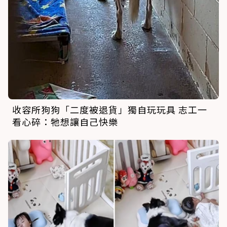
收容所狗狗「二度被退貨」獨自玩玩具 志工一
看心碎：牠想讓自己快樂