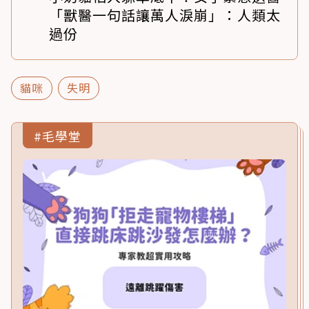
「獸醫一句話讓萬人淚崩」：人類太
過份
貓咪
失明
#毛學堂