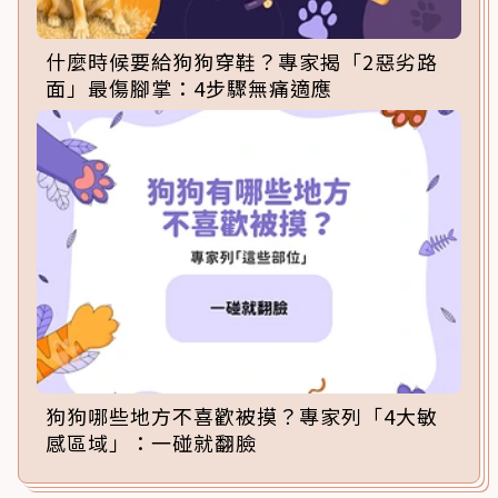
什麼時候要給狗狗穿鞋？專家揭「2惡劣路
面」最傷腳掌：4步驟無痛適應
狗狗哪些地方不喜歡被摸？專家列「4大敏
感區域」：一碰就翻臉