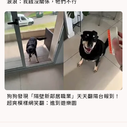
浪浪：我餓沒關係，牠們不行
狗狗發現「隔壁新鄰居職業」天天翻陽台報到！
超爽模樣網笑翻：進到遊樂園