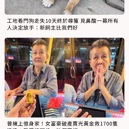
工地看門狗走失10天終於尋獲 見鼻酸一幕所有
人決定放手：新飼主比我們好
曾擁上億身家！女富豪破產賣光黃金救1700隻