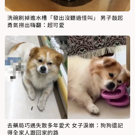
洗碗刷掉進水槽「發出沒聽過怪叫」 男子鼓起
勇氣撈出嗨翻：超可愛
去藥局巧遇失散多年愛犬 女子淚崩：狗狗還記
得全家人跟回家的路