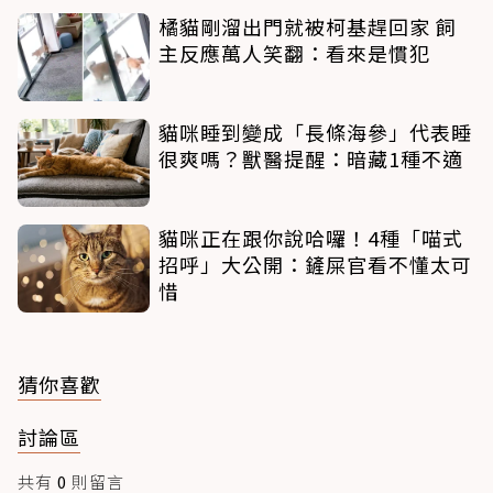
橘貓剛溜出門就被柯基趕回家 飼
主反應萬人笑翻：看來是慣犯
貓咪睡到變成「長條海參」代表睡
很爽嗎？獸醫提醒：暗藏1種不適
貓咪正在跟你說哈囉！4種「喵式
招呼」大公開：鏟屎官看不懂太可
惜
猜你喜歡
討論區
共有
0
則留言