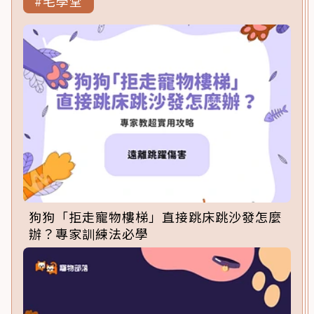
#毛學堂
狗狗「拒走寵物樓梯」直接跳床跳沙發怎麼
辦？專家訓練法必學