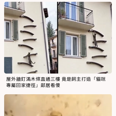
屋外牆釘滿木條直通三樓 竟是飼主打造「貓咪
專屬回家捷徑」鄰居看傻