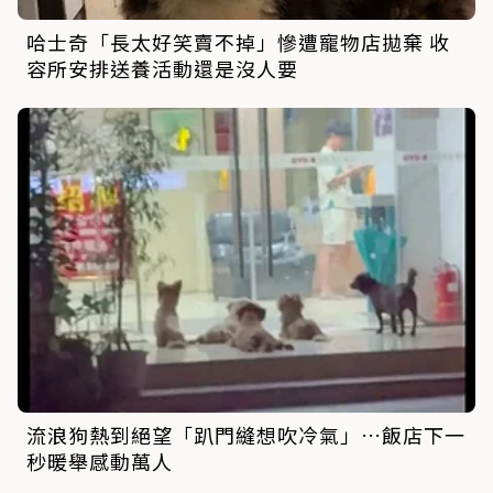
哈士奇「長太好笑賣不掉」慘遭寵物店拋棄 收
容所安排送養活動還是沒人要
流浪狗熱到絕望「趴門縫想吹冷氣」…飯店下一
秒暖舉感動萬人