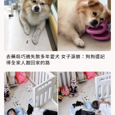
去藥局巧遇失散多年愛犬 女子淚崩：狗狗還記
得全家人跟回家的路