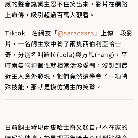
感的聲音讓飼主忍不住笑出來，影片在網路
上瘋傳，吸引超過百萬人觀看。
Tiktok一名網友「
@saracasss
」上傳一段影
片，一名飼主家中養了兩隻西伯利亞哈士
奇，分別名叫羅拉(Lola)與方恩(Fang)，平
時兩隻
狗狗
個性就相當活潑愛鬧，沒想到最
近主人意外發現，牠們竟然還學會了一項特
殊技能，那就是模仿飼主的笑聲。
日前飼主發現兩隻哈士奇又趁自己不在家的
時候搞破壞，於是把兩隻哈士奇叫到沙發旁