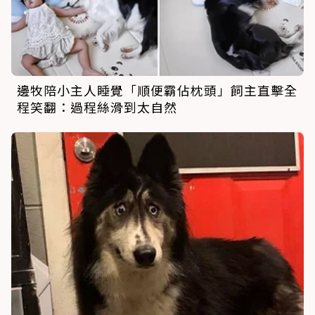
邊牧陪小主人睡覺「順便霸佔枕頭」飼主直擊全
程笑翻：過程絲滑到太自然