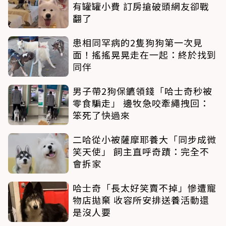
有罐罐小費 訂房搶破頭網友卻戰
翻了
患相同罕病的2隻狗狗第一次見
面！搖搖晃晃走在一起：終於找到
同伴
男子帶2狗保鑣領錢「哈士奇秒被
零食騙走」 邊牧急咬牽繩拽回：
笨死了快過來
二哈從小被薩摩耶養大「同步成微
笑天使」 飼主直呼奇蹟：完全不
會拆家
哈士奇「長太好笑賣不掉」慘遭寵
物店拋棄 收容所安排送養活動還
是沒人要