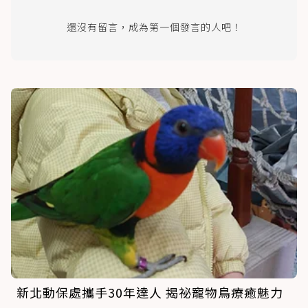
還沒有留言，成為第一個發言的人吧！
新北動保處攜手30年達人 揭祕寵物鳥療癒魅力