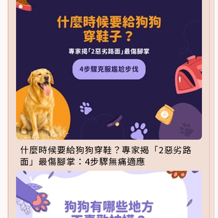
什麼時候要給狗狗穿鞋？專家揭「2惡劣路
面」最傷腳掌：4步驟無痛適應