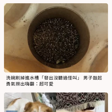
洗碗刷掉進水槽「發出沒聽過怪叫」 男子鼓起
勇氣撈出嗨翻：超可愛