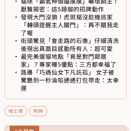
貓咪「霸氣伸頭逼摸摸」嚇壞飼主！
獸醫揭密：這5類貓的招牌動作
發現大門沒鎖！虎斑貓沒趁機逃家
「轉頭提醒主人關門」：再不關我走
了喔
街頭驚見「會走路的石像」仔細清洗
後現出真面目感動所有人：超可愛
最完美遛貓地點「竟是對門鄰居
家」？專家曝5優點：三方都幸福了
路邊「巧遇仙女下凡託孤」 女子被
驚艷到一秒淪陷通通打包帶走：太幸
運
哈士奇
狗狗