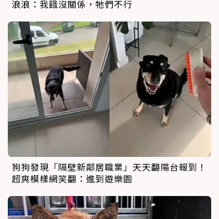
浪浪：我餓沒關係，牠們不行
狗狗發現「隔壁新鄰居職業」天天翻陽台報到！
超爽模樣網笑翻：進到遊樂園