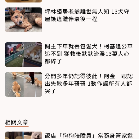
坪林獨居老翁離世無人知 13犬守
屋護遺體伴最後一程
飼主下車就丟包愛犬！柯基追公車
追不到 獲救後默默流淚13萬人心
都碎了
分開多年仍記得彼此！阿金一眼認
出失散多年哥哥 1動作讓所有人都
哭了
相關文章
飯店「狗狗陪睡員」當隨身管家還