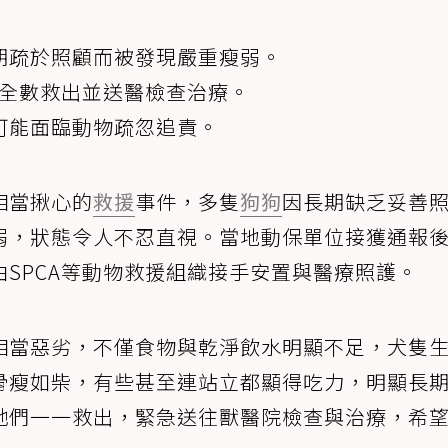
期疏於照顧而被發現嚴重瘦弱。
狗全數救出並送醫檢查治療。
可能面臨動物疏忽追責。
相當揪心的
救援
事件，多隻
狗狗
因長期缺乏妥善
弱，狀態令人不忍直視。當地動保單位接獲通報
SPCA等動物救援組織接手安置與醫療照護。
相當惡劣，不僅食物與乾淨飲水明顯不足，犬隻
骨瘦如柴，有些甚至連站立都顯得吃力，明顯長
牠們一一救出，緊急送往獸醫院檢查與治療，希