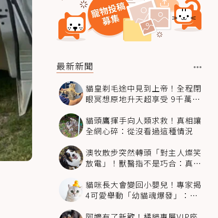
最新新聞
貓皇剃毛途中見到上帝！全程閉
眼冥想原地升天超享受 9千萬人
笑翻
貓頭鷹揮手向人類求救！真相讓
全網心碎：從沒看過這種情況
澳牧散步突然轉頭「對主人燦笑
放電」！獸醫指不是巧合：真相
超窩心
貓咪長大會變回小嬰兒！專家揭
4可愛舉動「幼貓魂爆發」：本
喵還想當寶寶～
阿嬤有了新歡！橘貓專屬VIP座