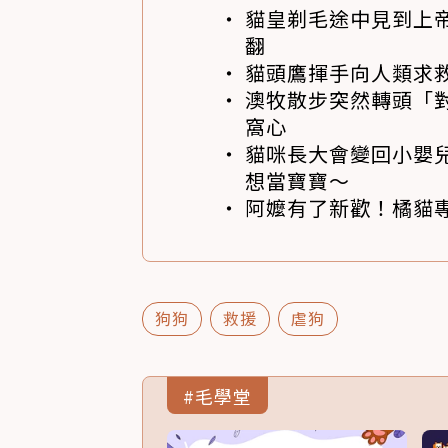
貓皇剃毛途中見到上帝
翻
貓頭鷹揮手向人類求
澳牧散步突然轉頭「
窩心
貓咪長大會變回小嬰
想當寶寶～
阿嬤有了新歡！橘貓專
狗狗
救援
虐狗
#毛學堂