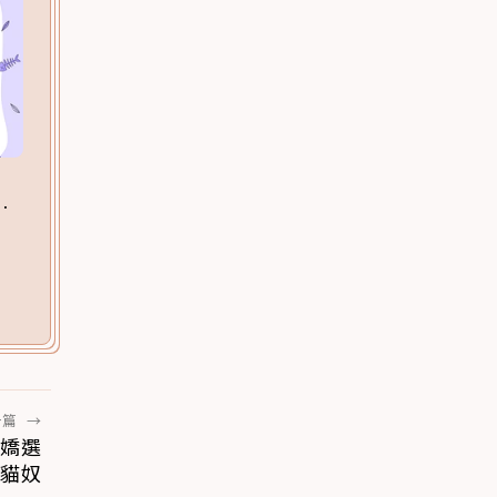
一篇
→
撒嬌選
變貓奴