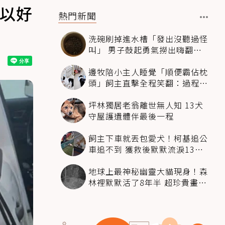
可以好
熱門新聞
洗碗刷掉進水槽「發出沒聽過怪
叫」 男子鼓起勇氣撈出嗨翻：
超可愛
邊牧陪小主人睡覺「順便霸佔枕
頭」飼主直擊全程笑翻：過程絲
滑到太自然
坪林獨居老翁離世無人知 13犬
守屋護遺體伴最後一程
飼主下車就丟包愛犬！柯基追公
車追不到 獲救後默默流淚13萬
人心都碎了
地球上最神秘幽靈大貓現身！森
林裡默默活了8年半 超珍貴畫面
科學家嗨翻