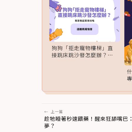
狗狗「拒走寵物樓梯」直
接跳床跳沙發怎麼辦？專
家訓練法必學
←
上一篇
趁牠睡著秒速餵藥！醒來狂舔嘴巴
夢？