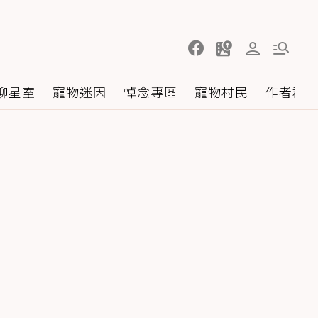
聊星室
寵物迷因
悼念專區
寵物村民
作者群