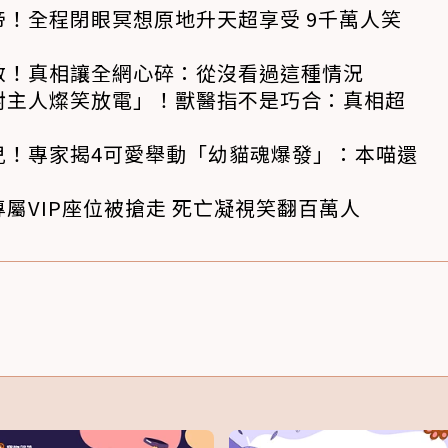
！全程閉眼冥想原地升天超享受 9千萬人笑
救！真相讓全網心碎：從沒看過這種情況
對主人燦笑放電」！獸醫指不是巧合：真相超
兒！專家揭4可愛舉動「幼貓魂爆發」：本喵還
屬VIP座位被搶走 死亡凝視笑翻百萬人