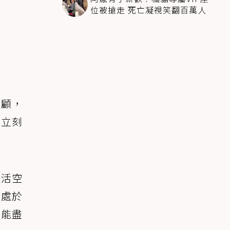
位被搶走 死亡凝視笑翻百萬人
照顧，
後立刻
生活空
期處於
望能盡