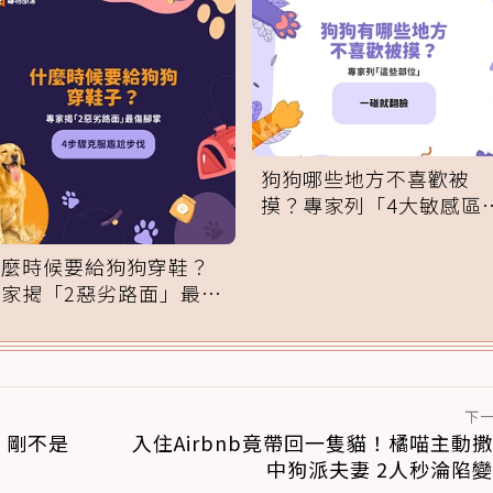
狗狗哪些地方不喜歡被
摸？專家列「4大敏感區
域」：一碰就翻臉
什麼時候要給狗狗穿鞋？
專家揭「2惡劣路面」最傷
腳掌：4步驟無痛適應
下
：剛不是
入住Airbnb竟帶回一隻貓！橘喵主動
中狗派夫妻 2人秒淪陷