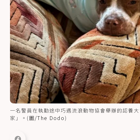
一名警員在執勤途中巧遇流浪動物協會舉辦的認養大
家」。(
圖/The Dodo
)