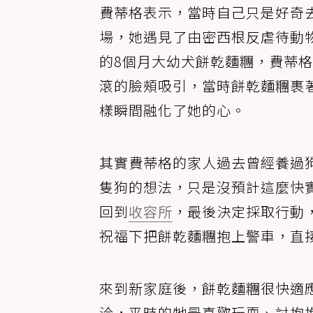
費蒂格表示，當時自己只是好奇
場，她遇見了由密西根反虐待動物協會(Mic
的8個月大幼犬餅乾麵糰，費蒂
滾的臉頰吸引，當時餅乾麵糰裹
樣瞬間融化了她的心。
其實費蒂格的家人過去曾經養過
隻狗的想法，只是沒預計這麼快
回到
收容所
，最後決定採取行動
祝福下把餅乾麵糰抱上警車，直
來到新家庭後，餅乾麵糰很快適應
洽，平時的牠最喜歡玩耍、討抱