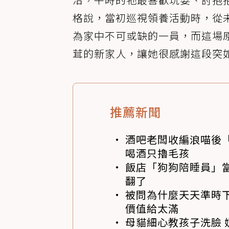
格說，當初巡視領養活動時，從
為家中不可或缺的一員，而這場
茸的新家人，讓她很感謝這段突
推薦新聞
酒吧老闆收編浪喵後
喝酒只擼毛孩
飯店「狗狗陪睡員」
翻了
被問為什麼天天準時下
價值給太滿
母貓細心教孩子洗臉 