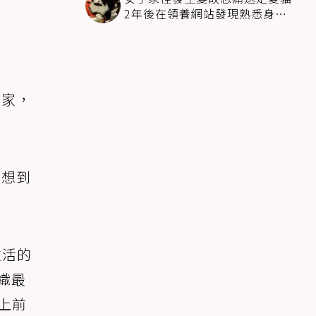
2年後在領養網站發現熟悉身影
全家淚崩
回家，
沒想到
生活的
織最
就上前