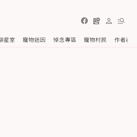
聊星室
寵物迷因
悼念專區
寵物村民
作者群