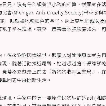
去晃晃，沒有任何領養毛小孩的打算，然而就在
higan Anti-Cruelty Society)帶來參
格第一眼就被牠粉紅色的鼻子、身上零星斑點以及
著毯子坐在現場，甚至一度害羞地把臉藏起來，
狗，後來狗狗因病過世，跟家人討論後原本就有
實現，隨著活動接近尾聲，她越想越捨不得讓餅
，費蒂格立刻走上前去「將狗狗收押回警局」，
接載回家中展開新生活。
環境，與家中的另一隻原住民狗納許(Nash)相
抱、蒐集玩具，甚至無時無刻都想黏在人類身邊