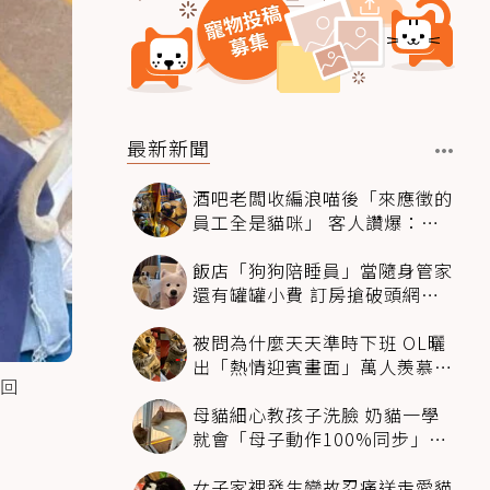
最新新聞
酒吧老闆收編浪喵後「來應徵的
員工全是貓咪」 客人讚爆：來
這不喝酒只擼毛孩
飯店「狗狗陪睡員」當隨身管家
還有罐罐小費 訂房搶破頭網友
卻戰翻了
被問為什麼天天準時下班 OL曬
出「熱情迎賓畫面」萬人羨慕：
回
情緒價值給太滿
母貓細心教孩子洗臉 奶貓一學
就會「母子動作100%同步」網
融化：太聰明
女子家裡發生變故忍痛送走愛貓