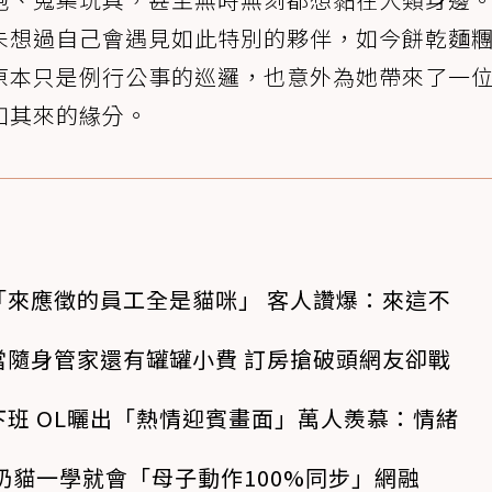
未想過自己會遇見如此特別的夥伴，如今餅乾麵
原本只是例行公事的巡邏，也意外為她帶來了一
如其來的緣分。
「來應徵的員工全是貓咪」 客人讚爆：來這不
當隨身管家還有罐罐小費 訂房搶破頭網友卻戰
班 OL曬出「熱情迎賓畫面」萬人羨慕：情緒
奶貓一學就會「母子動作100%同步」網融