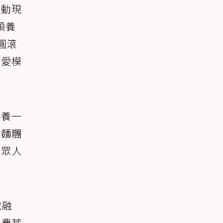
活動現
與領養
圓滾
可愛模
再養一
乾麵糰
在眾人
處融
。費蒂