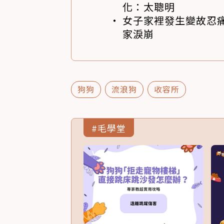
化：太聰明
女子家裡發生變故忍痛
家淚崩
狗狗
流浪狗
收容所
#毛學堂