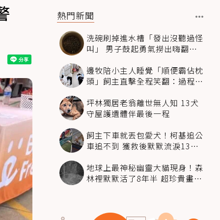
警
熱門新聞
洗碗刷掉進水槽「發出沒聽過怪
叫」 男子鼓起勇氣撈出嗨翻：
超可愛
邊牧陪小主人睡覺「順便霸佔枕
頭」飼主直擊全程笑翻：過程絲
滑到太自然
坪林獨居老翁離世無人知 13犬
守屋護遺體伴最後一程
飼主下車就丟包愛犬！柯基追公
車追不到 獲救後默默流淚13萬
人心都碎了
地球上最神秘幽靈大貓現身！森
林裡默默活了8年半 超珍貴畫面
科學家嗨翻