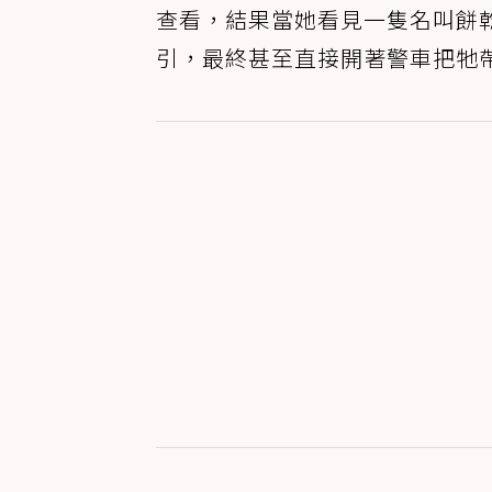
查看，結果當她看見一隻名叫餅乾麵糰
引，最終甚至直接開著警車把牠