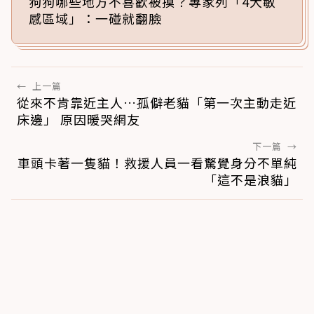
狗狗哪些地方不喜歡被摸？專家列「4大敏
感區域」：一碰就翻臉
←
上一篇
從來不肯靠近主人…孤僻老貓「第一次主動走近
床邊」 原因暖哭網友
下一篇
→
車頭卡著一隻貓！救援人員一看驚覺身分不單純
「這不是浪貓」