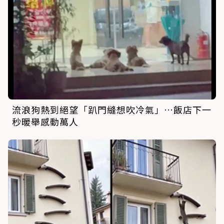
流浪狗熱到絕望「趴門縫想吹冷氣」…飯店下一
秒暖舉感動萬人