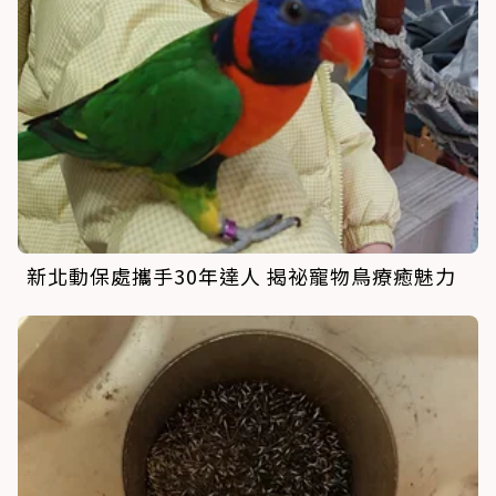
新北動保處攜手30年達人 揭祕寵物鳥療癒魅力