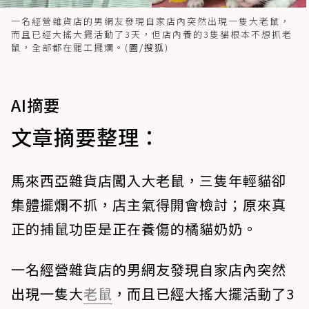
一名經營雜貨店的男網友發現自家店內突然出現一隻大老鼠，
而且已經大搖大擺活動了3天，但店內養的3隻貓根本不想抓老
鼠，全部都在罷工擺爛。(
圖/搜狐
)
AI摘要
文章摘要整理：
馬來西亞雜貨店闖入大老鼠，三隻年輕貓卻
集體擺爛不抓，店主氣得開會檢討；原來真
正的捕鼠功臣是正在養傷的橘貓奶奶。
一名經營雜貨店的男網友發現自家店內突然
出現一隻大
老鼠
，而且已經大搖大擺活動了3