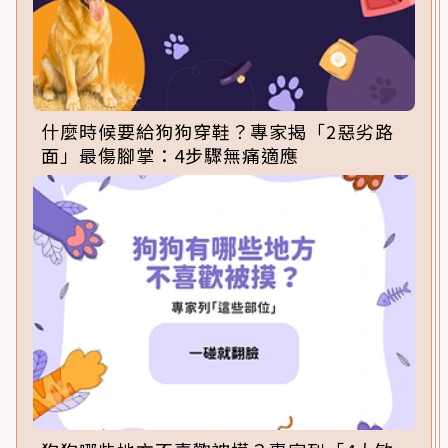
什麼時候要給狗狗穿鞋？專家揭「2惡劣路
面」最傷腳掌：4步驟無痛適應