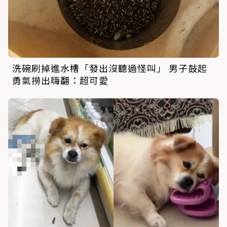
洗碗刷掉進水槽「發出沒聽過怪叫」 男子鼓起
勇氣撈出嗨翻：超可愛