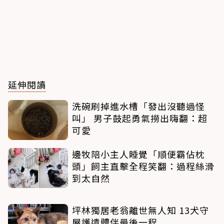
延伸閱讀
洗碗刷掉進水槽「發出沒聽過怪
叫」 男子鼓起勇氣撈出嗨翻：超
可愛
邊牧陪小主人睡覺「順便霸佔枕
頭」飼主直擊全程笑翻：過程絲滑
到太自然
坪林獨居老翁離世無人知 13犬守
屋護遺體伴最後一程