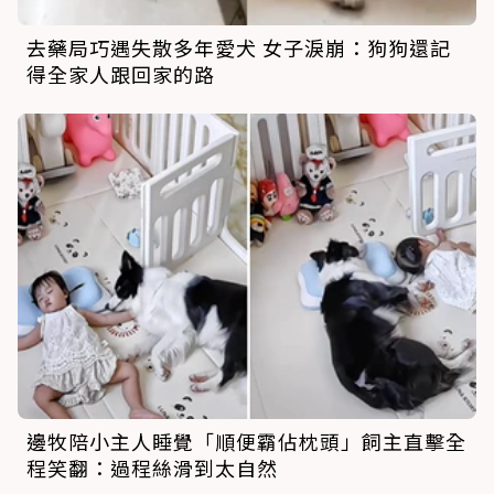
去藥局巧遇失散多年愛犬 女子淚崩：狗狗還記
得全家人跟回家的路
邊牧陪小主人睡覺「順便霸佔枕頭」飼主直擊全
程笑翻：過程絲滑到太自然