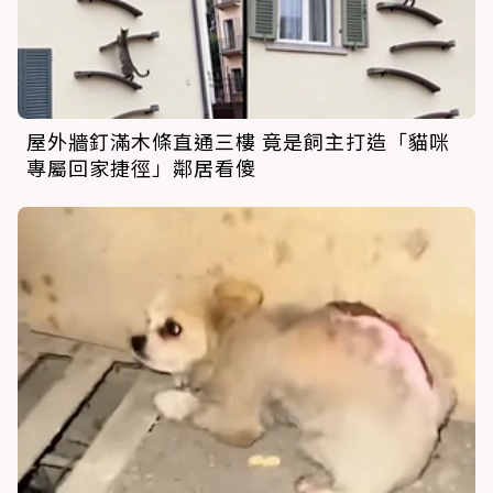
屋外牆釘滿木條直通三樓 竟是飼主打造「貓咪
專屬回家捷徑」鄰居看傻