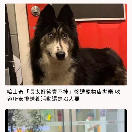
哈士奇「長太好笑賣不掉」慘遭寵物店拋棄 收
容所安排送養活動還是沒人要