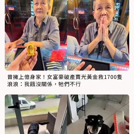
曾擁上億身家！女富豪破產賣光黃金救1700隻
浪浪：我餓沒關係，牠們不行