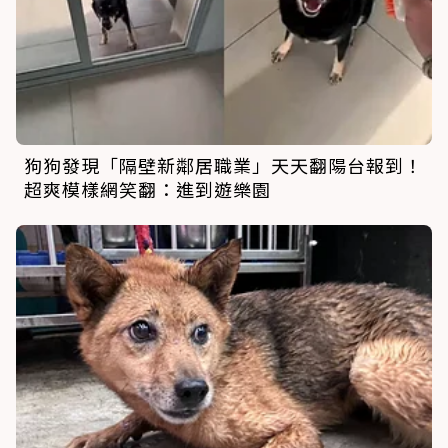
狗狗發現「隔壁新鄰居職業」天天翻陽台報到！
超爽模樣網笑翻：進到遊樂園