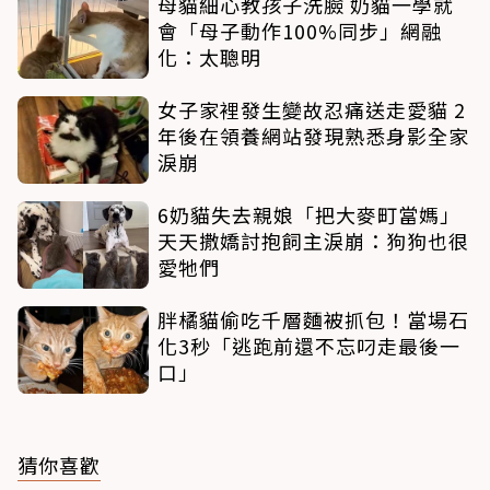
母貓細心教孩子洗臉 奶貓一學就
會「母子動作100%同步」網融
化：太聰明
女子家裡發生變故忍痛送走愛貓 2
年後在領養網站發現熟悉身影全家
淚崩
6奶貓失去親娘「把大麥町當媽」
天天撒嬌討抱飼主淚崩：狗狗也很
愛牠們
胖橘貓偷吃千層麵被抓包！當場石
化3秒「逃跑前還不忘叼走最後一
口」
猜你喜歡