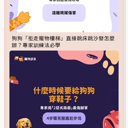
狗狗「拒走寵物樓梯」直接跳床跳沙發怎麼
辦？專家訓練法必學