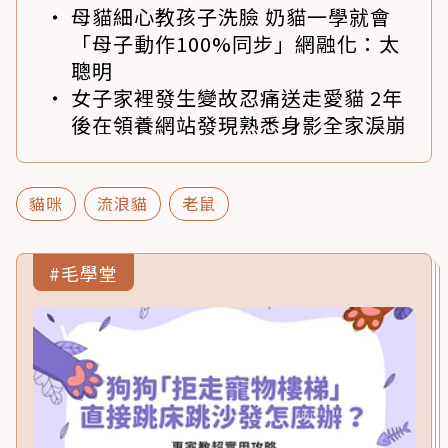
母貓細心教孩子洗臉 奶貓一學就會
「母子動作100%同步」網融化：太
聰明
女子家裡發生變故忍痛送走愛貓 2年
後在領養網站發現熟悉身影全家淚崩
貓咪
流浪貓
老鼠
#毛學堂