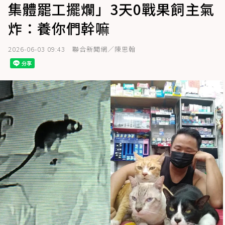
集體罷工擺爛」3天0戰果飼主氣
炸：養你們幹嘛
2026-06-03 09:43
聯合新聞網／陳思翰